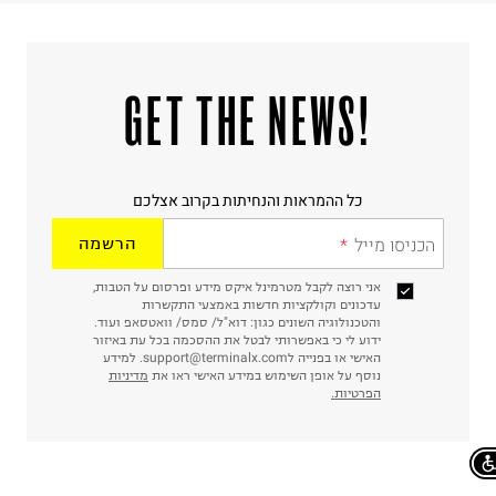
!GET THE NEWS
כל ההמראות והנחיתות בקרוב אצלכם
הכניסו מייל
הרשמה
אני רוצה לקבל מטרמינל איקס מידע ופרסום על הטבות,
עדכונים וקולקציות חדשות באמצעי התקשרות
והטכנולוגיה השונים כגון: דוא"ל/ סמס/ וואטסאפ ועוד.
ידוע לי כי באפשרותי לבטל את ההסכמה בכל עת באיזור
האישי או בפנייה לsupport@terminalx.com. למידע
נוסף על אופן השימוש במידע האישי ראו את
מדיניות
הפרטיות.