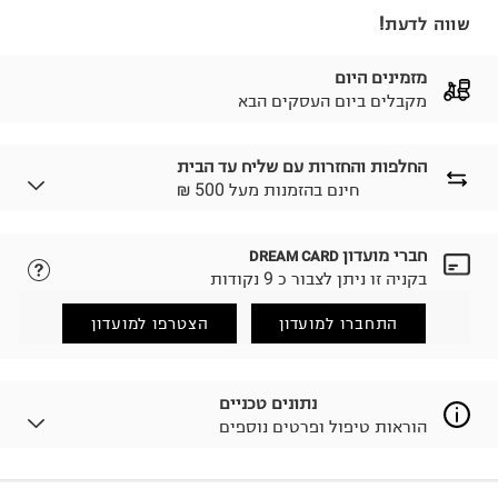
שווה לדעת!
מזמינים היום
מקבלים ביום העסקים הבא
החלפות והחזרות עם שליח עד הבית
₪ חינם בהזמנות מעל 500
חברי מועדון
DREAM CARD
לבחירת בשיטת המשלוח המתאימה לכם,
נא ללחוץ כאן.
בקניה זו ניתן לצבור כ 9 נקודות
הזמנתם והתחרטתם?
החזרות / החלפות בקליק עם שליח עד הבית ב-14.9 ₪
התחברו למועדון
הצטרפו למועדון
(במקום ב-19.9 ₪) לזמן מוגבל! חינם בהזמנות מעל 500 ₪.
לפרטים נא ללחוץ כאן
.
ניתן גם להחזיר את החבילה דרך דואר ישראל ללא תשלום.
נתונים טכניים
למידע נא ללחוץ כאן
.
הוראות טיפול ופרטים נוספים
לפני החזרת החבילה, חשוב להדביק את מדבקת הגוביינא על
גבי החבילה במקום בו הודבקה הכתובת שלכם.
פריטים שבירים יש להחזיר עם שליח דרך ממשק ההחזרות