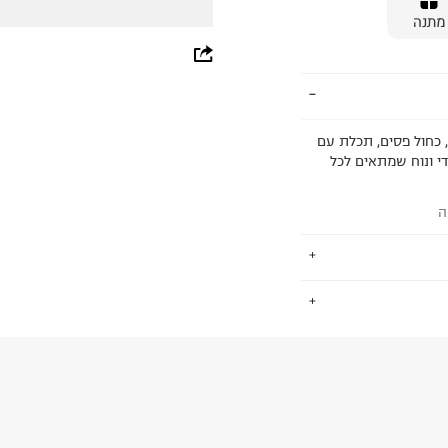
מתנה
whatsapp
facebook
pinterest
ים, כחול פסים, תכלת עם
נדי ונוח שמתאים לכל
copy link
ה
.
החזרות / החלפות בקליק עם שליח עד הבית ב-14.9 ₪ (במקום ב-19.9
 ללחוץ כאן
.
ום.
למידע נא ללחוץ