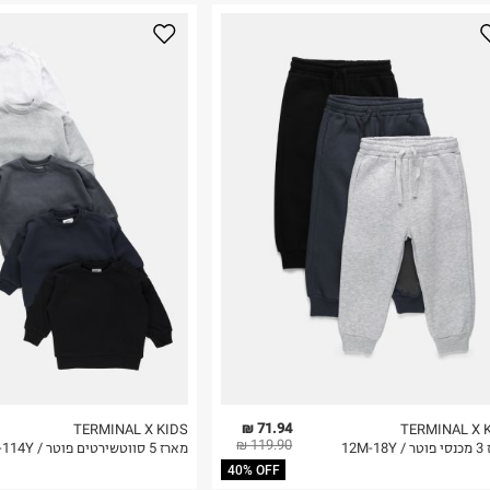
נא על גבי החבילה
רות באתר בלבד
 בלבד. לא ניתן
71.94 ₪
TERMINAL X KIDS
TERMINAL X 
119.90 ₪
12M-1
מארז 5 סווטשירטים פוטר / 3M-114Y
40% OFF