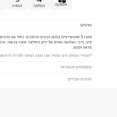
1
אספקה
החלפה
החזרה
פרטים
מארז 5 סווטשירטים במגוון צבעים ועיצובים: כחול עם כוכב
ציור, נייבי, ושלושה גוונים של ירוק בחולצה. מארז צבעוני, טר
מראה וסגנון.
*המחיר המחוק הינו המחיר שבו הוצע המוצר למכירה לראשונ
משלוחים והחזרות
נתונים טכניים
לבחירת בשיטת המשלוח המתאימה לכם,
נא ללחוץ כאן
הזמנתם והתחרטתם?
הרכב בד/חומר
:
80% cotton 20% Polyester
₪) לזמן מוגבל! חינם בהזמנות מעל 500 ₪.
לפרטים נא
ארץ ייצור
:
סין
ניתן גם להחזיר את החבילה דרך דואר ישראל ללא תשל
הוראות כביסה