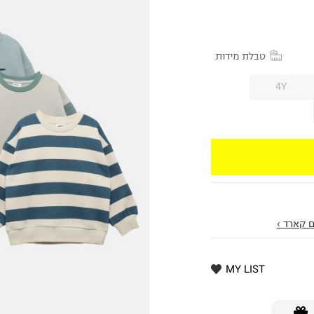
טבלת מידות
4Y
 קארד ›
MY LIST