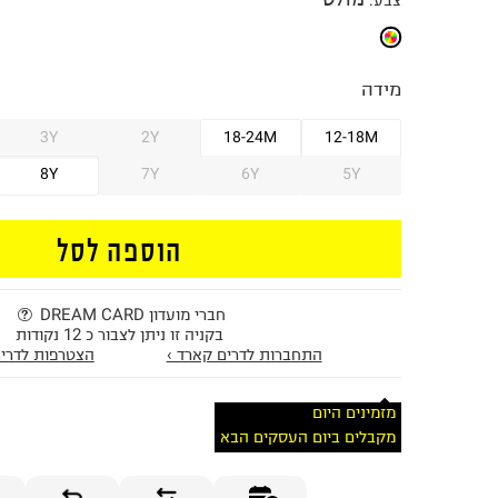
צבע
:
מידה
3Y
2Y
18-24M
12-18M
8Y
7Y
6Y
5Y
הוספה לסל
חברי מועדון DREAM CARD
בקניה זו ניתן לצבור כ 12 נקודות
התחברות לדרים קארד ›
הצטרפות לדרים
מזמינים היום
מקבלים ביום העסקים הבא