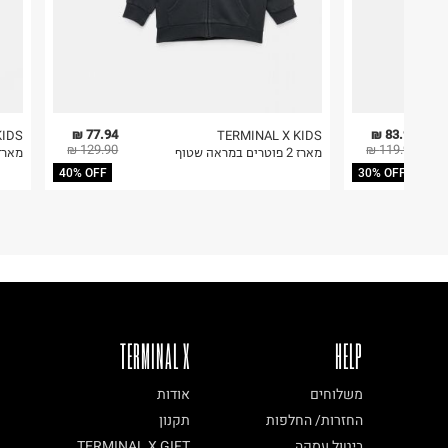
77.94 ₪
83.93 ₪
KIDS
TERMINAL X KIDS
129.90 ₪
119.90 ₪
 חצי
מארז 2 פוטרים במראה שטוף
מארז 3 סווטשירטים פוטר 
40% OFF
30% OFF
TERMINAL X
HELP
משלוחים
אודות
החזרות/ החלפות
תקנון
ביטול עסקה
TERMINAL X GIFT