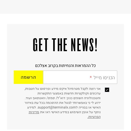
!GET THE NEWS
כל ההמראות והנחיתות בקרוב אצלכם
הכניסו מייל
הרשמה
אני רוצה לקבל מטרמינל איקס מידע ופרסום על הטבות,
עדכונים וקולקציות חדשות באמצעי התקשרות
והטכנולוגיה השונים כגון: דוא"ל/ סמס/ וואטסאפ ועוד.
ידוע לי כי באפשרותי לבטל את ההסכמה בכל עת באיזור
האישי או בפנייה לsupport@terminalx.com. למידע
נוסף על אופן השימוש במידע האישי ראו את
מדיניות
הפרטיות.