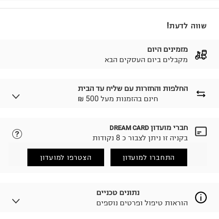
שווה לדעת!
מזמינים היום
מקבלים ביום העסקים הבא
החלפות והחזרות עם שליח עד הבית
₪ חינם בהזמנות מעל 500
חברי מועדון
DREAM CARD
לבחירת בשיטת המשלוח המתאימה לכם,
נא ללחוץ כאן.
בקניה זו ניתן לצבור כ 8 נקודות
הזמנתם והתחרטתם?
החזרות / החלפות בקליק עם שליח עד הבית ב-14.9 ₪
התחברו למועדון
הצטרפו למועדון
(במקום ב-19.9 ₪) לזמן מוגבל! חינם בהזמנות מעל 500 ₪.
לפרטים נא ללחוץ כאן
.
ניתן גם להחזיר את החבילה דרך דואר ישראל ללא תשלום.
נתונים טכניים
למידע נא ללחוץ כאן
.
הוראות טיפול ופרטים נוספים
לפני החזרת החבילה, חשוב להדביק את מדבקת הגוביינא על
גבי החבילה במקום בו הודבקה הכתובת שלכם.