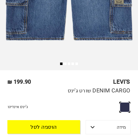
199.90 ₪
LEVI'S
DENIM CARGO שורט ג'ינס
ג'ינס אינדיגו
הוספה לסל
מידה