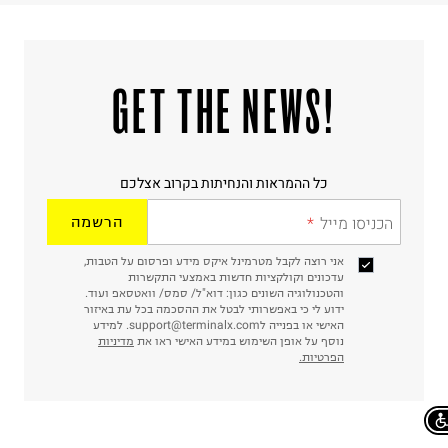
!GET THE NEWS
כל ההמראות והנחיתות בקרוב אצלכם
הכניסו מייל
הרשמה
אני רוצה לקבל מטרמינל איקס מידע ופרסום על הטבות,
עדכונים וקולקציות חדשות באמצעי התקשרות
והטכנולוגיה השונים כגון: דוא"ל/ סמס/ וואטסאפ ועוד.
ידוע לי כי באפשרותי לבטל את ההסכמה בכל עת באיזור
האישי או בפנייה לsupport@terminalx.com. למידע
נוסף על אופן השימוש במידע האישי ראו את
מדיניות
הפרטיות.