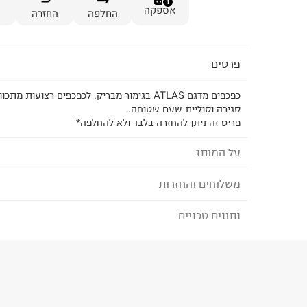
1
אספקה
החלפה
החזרה
פרטים
כפכפים מדגם ATLAS בגימור מבריק. לכפכפים רצועות 
סגירה וסוליית שעם שטוחה.
פריט זה ניתן להחזרה בלבד ולא להחלפה*
על המותג
משלוחים והחזרות
בייטון - BAYTON
המותג BAYTON נולד בעיירה קוט דאז'ור מתו
נתונים טכניים
לבחירת בשיטת המשלוח המתאימה לכם,
נא ללחוץ כאן
ובמטרה לספק נוחות אולטימטיבית ואסתטיקה.
הזמנתם והתחרטתם?
BAYTON ממצה את הרגעים הפשוטים של חיי היומיום.
הנעליים מיוצרות בספרד מחומרים טבעיים רפידות עור
הרכב בד/חומר
:
סינטטי
אמתיות -ECO FRIENDLY
₪) לזמן מוגבל! חינם בהזמנות מעל 500 ₪.
לפרטים נא
ארץ ייצור
:
סין
ניתן גם להחזיר את החבילה דרך דואר ישראל ללא תשל
אין הוראות מיוחדות