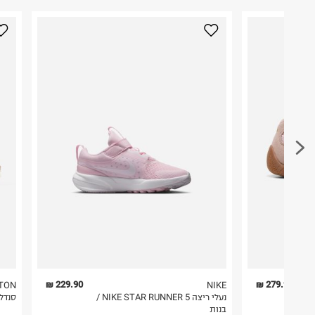
כאן
.
היבואן
לפני החזרת החבילה, חשוב להדביק את מדבקת הגוביי
גלובל ברנדס גלרי בע"מ
במקום בו הודבקה הכתובת שלכם.
הברזל 38, תל אביב.
ח.פ. 515796605
פריטים שבירים יש להחזיר עם שליח דרך ממשק ההחז
בהתאם לתנאי השימוש.
חשוב לשים לב:
1. לא ניתן להחזיר פריטים שבירים דרך הדואר.
2. לא ניתן להחזיר חולצות בי"ס מודפסות בהדפסה אישית.
3. מוצרי טיפוח ניתן להחזיר סגורים באריזתם המקורית
להחזיר לקים.
4. לא ניתן להחזיר ויטמינים ותוספי תזונה.
5. יש להחזיר את כל הפריטים עם התוויות.
6. נעליים ניתן להחזיר רק בקופסתם המקורית בלבד.
229.90 ₪
279.90 ₪
TON
NIKE
נעלי ריצה NIKE STAR RUNNER 5 /
סנדלי
בנות