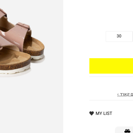
30
 קארד ›
MY LIST