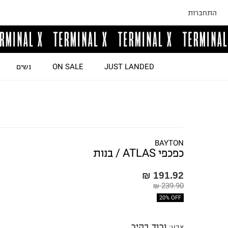
התחברות
JUST LANDED
ON SALE
נשים
BAYTON
כפכפי ATLAS / בנות
191.92 ₪
239.90 ₪
20% OFF
ורוד בהיר
צבע
: