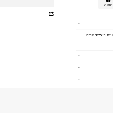
מתנה
whatsapp
facebook
pinterest
מתכווננות בשילוב אבזם
copy link
ך מחשבה על כל המשפחה
.
, סוליות שעם
החזרות / החלפות בקליק עם שליח עד הבית ב-14.9 ₪ (במקום ב-19.9
 ללחוץ כאן
.
ום.
למידע נא ללחוץ