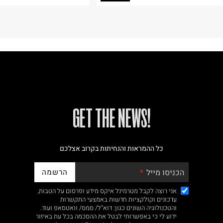
!GET THE NEWS
כל ההמראות והנחיתות בקרוב אצלכם
הרשמה
הכניסו מייל
אני רוצה לקבל מטרמינל איקס מידע ופרסום על הטבות,
עדכונים וקולקציות חדשות באמצעי התקשרות
והטכנולוגיה השונים כגון: דוא"ל/ סמס/ וואטסאפ ועוד.
ידוע לי כי באפשרותי לבטל את ההסכמה בכל עת באיזור