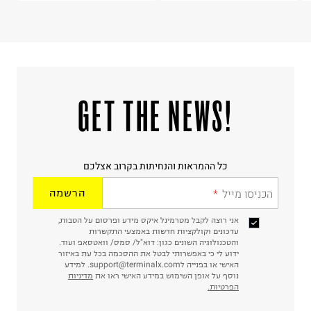
!GET THE NEWS
כל ההמראות והנחיתות בקרוב אצלכם
הכניסו מייל
הרשמה
אני רוצה לקבל מטרמינל איקס מידע ופרסום על הטבות,
עדכונים וקולקציות חדשות באמצעי התקשרות
והטכנולוגיה השונים כגון: דוא"ל/ סמס/ וואטסאפ ועוד.
ידוע לי כי באפשרותי לבטל את ההסכמה בכל עת באיזור
האישי או בפנייה לsupport@terminalx.com. למידע
נוסף על אופן השימוש במידע האישי ראו את
מדיניות
הפרטיות.