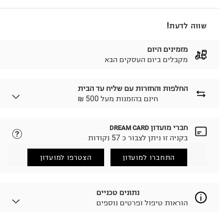
שווה לדעת!
מזמינים היום
מקבלים ביום העסקים הבא
החלפות והחזרות עם שליח עד הבית
₪ חינם בהזמנות מעל 500
חברי מועדון
DREAM CARD
לבחירת בשיטת המשלוח המתאימה לכם,
נא ללחוץ כאן.
בקניה זו ניתן לצבור כ 57 נקודות
הזמנתם והתחרטתם?
החזרות / החלפות בקליק עם שליח עד הבית ב-14.9 ₪
התחברו למועדון
הצטרפו למועדון
(במקום ב-19.9 ₪) לזמן מוגבל! חינם בהזמנות מעל 500 ₪.
לפרטים נא ללחוץ כאן
.
ניתן גם להחזיר את החבילה דרך דואר ישראל ללא תשלום.
נתונים טכניים
למידע נא ללחוץ כאן
.
הוראות טיפול ופרטים נוספים
לפני החזרת החבילה, חשוב להדביק את מדבקת הגוביינא על
גבי החבילה במקום בו הודבקה הכתובת שלכם.