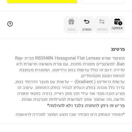
הוספה לסל
1
אספקה
החלפה
החזרה
מתנה
פרטים:
1
משקפי שמש RB3548N Hexagonal Flat Lenses מבית Ray-
Ban. למשקפיים מסגרת מתכת, עם צורת משושה חדשנית ולא
סדירה. דגם זה כולל עדשות בגוון גרדיאנט. המסגרת מעוצבת
לנוחות וסגנון מקסימליים.
עדשות גראדינט ( Gradient) – עדשות עם מעבר הדרגתי בגוון,
בדרך כלל מכהה בחלק העליון לבהיר בחלק התחתון. עיצוב זה
מציע הגנה מפני אור עילי תוך מתן ראייה ברורה בתנאי תאורה
חלשה, מה שהופך אותן לגמישות לפעילויות וסביבות שונות.
פריט זה ניתן להחזרה בלבד ולא להחלפה*
*המחיר המחוק הינו המחיר שבו הוצע המוצר למכירה לראשונה