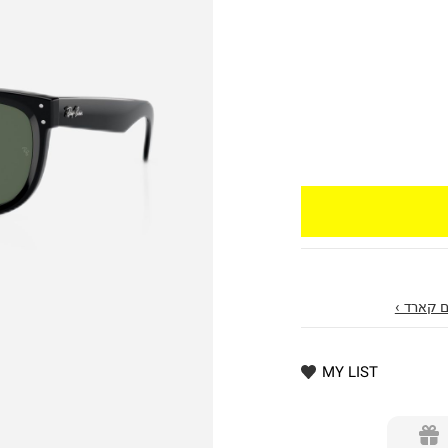
 קארד ›
MY LIST