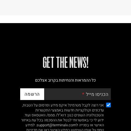
!GET THE NEWS
כל ההמראות והנחיתות בקרוב אצלכם
הרשמה
הכניסו מייל
אני רוצה לקבל מטרמינל איקס מידע ופרסום על הטבות,
עדכונים וקולקציות חדשות באמצעי התקשרות
והטכנולוגיה השונים כגון: דוא"ל/ סמס/ וואטסאפ ועוד.
ידוע לי כי באפשרותי לבטל את ההסכמה בכל עת באיזור
האישי או בפנייה לsupport@terminalx.com. למידע
נוסף על אופן השימוש במידע האישי ראו את
מדיניות