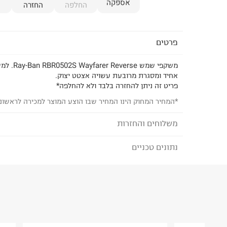
אספקה
החלפה
החזרה
פרטים
משקפי שמש se
אחיד ומסגרת מרובעת עשויה אצטט יצוק.
פריט זה ניתן להחזרה בלבד ולא להחלפה*
*המחיר המחוק הינו המחיר שבו הוצע המוצר למכירה לראשונ
משלוחים והחזרות
נתונים טכניים
לבחירת בשיטת המשלוח המתאימה לכם,
נא ללחוץ כאן
הזמנתם והתחרטתם?
הרכב בד/חומר
:
Molded Acetate
₪) לזמן מוגבל! חינם בהזמנות מעל 500 ₪.
לפרטים נא
ארץ ייצור
:
איטליה
ניתן גם להחזיר את החבילה דרך דואר ישראל ללא תשל
היבואן
כאן
.
טרמינל איקס אונליין בע"מ