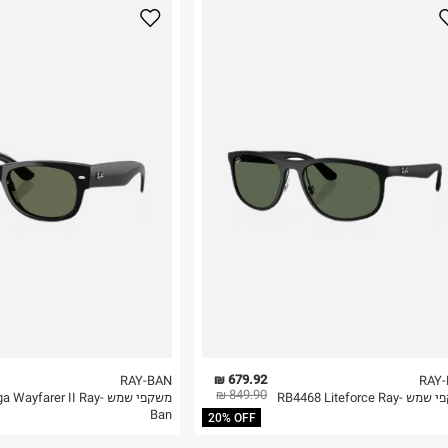
נא על גבי החבילה
רות באתר בלבד
 בלבד. לא ניתן
679.92 ₪
RAY-BAN
RAY
849.90 ₪
משקפי שמש RB4468 Liteforce Ray-
משקפי שמש  Wayfarer II Ray
Ban
20% OFF