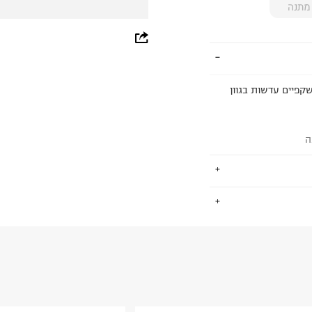
מתנה
whatsapp
facebook
Ray-Ban RBR0502S Wayfarer Rever. למשקפיים עדשות בגוון
pinterest
copy link
ה
.
החזרות / החלפות בקליק עם שליח עד הבית ב-14.9 ₪ (במקום ב-19.9
 ללחוץ כאן
.
ום.
למידע נא ללחוץ