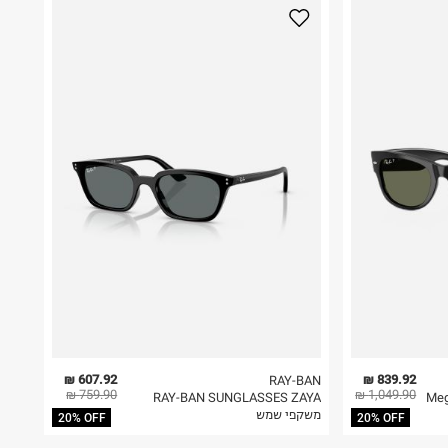
607.92 ₪
839.92 ₪
RAY-BAN
759.90 ₪
1,049.90 ₪
Mega-
RAY-BAN SUNGLASSES ZAYA
משקפי שמש
20% OFF
20% OFF