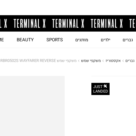
גברים
ילדים
מותגים
SPORTS
BEAUTY
ME
גברים
אקססוריז
משקפי שמש
משקפי שמש RAY-BAN RBR0502S WAYFARER REVERSE
JUST
LANDED