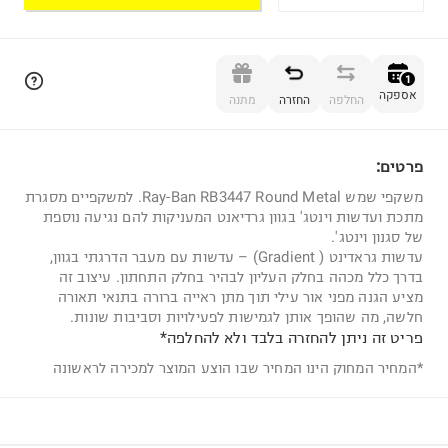
הוספה לסל
1
אספקה
החלפה
החזרה
מתנה
פרטים:
1
משקפי שמש Ray-Ban RB3447 Round Metal. למשקפיים מסגרת
מתכת ועדשות וינטג' בגוון גרדיאנט המעניקות להם נגיעה נוספת
של סגנון וינטג'.
עדשות גראדינט ( Gradient) – עדשות עם מעבר הדרגתי בגוון,
בדרך כלל מכהה בחלק העליון לבהיר בחלק התחתון. עיצוב זה
מציע הגנה מפני אור עילי תוך מתן ראייה ברורה בתנאי תאורה
חלשה, מה שהופך אותן לגמישות לפעילויות וסביבות שונות.
פריט זה ניתן להחזרה בלבד ולא להחלפה*
*המחיר המחוק הינו המחיר שבו הוצע המוצר למכירה לראשונה