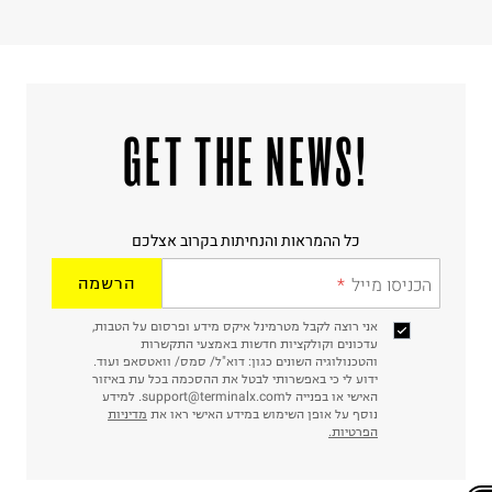
!GET THE NEWS
כל ההמראות והנחיתות בקרוב אצלכם
הכניסו מייל
הרשמה
אני רוצה לקבל מטרמינל איקס מידע ופרסום על הטבות,
עדכונים וקולקציות חדשות באמצעי התקשרות
והטכנולוגיה השונים כגון: דוא"ל/ סמס/ וואטסאפ ועוד.
ידוע לי כי באפשרותי לבטל את ההסכמה בכל עת באיזור
האישי או בפנייה לsupport@terminalx.com. למידע
נוסף על אופן השימוש במידע האישי ראו את
מדיניות
הפרטיות.