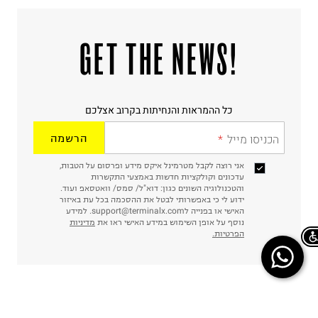
!GET THE NEWS
כל ההמראות והנחיתות בקרוב אצלכם
הכניסו מייל
הרשמה
אני רוצה לקבל מטרמינל איקס מידע ופרסום על הטבות,
עדכונים וקולקציות חדשות באמצעי התקשרות
והטכנולוגיה השונים כגון: דוא"ל/ סמס/ וואטסאפ ועוד.
ידוע לי כי באפשרותי לבטל את ההסכמה בכל עת באיזור
האישי או בפנייה לsupport@terminalx.com. למידע
נוסף על אופן השימוש במידע האישי ראו את
מדיניות
הפרטיות.
Chat on WhatsApp