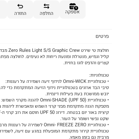
1
אספקה
החלפה
החזרה
פרטים
חולצת טי שירט
קליל וגמיש, מנטרלת ומונעת ריחות לא נעימים. לחולצה מפתח 
קצרים והדפס לוגו בחזית.
טכנולוגיות:
• טכנולוגיית Omni-WICK לנידוף זיעה ושמירה על רעננות:
סיבי הבד ארוגים בטכנולוגיית נידוף הזיעה המתקדמת כדי לה
יובש ממושכת בעת פעילות דינמית.
• טכנולוגיית (Omni-SHADE (UPF 50 להגנה מקרני השמש:
מספקת הגנה מתקדמת מפני קרני השמש ומאפשרת ליהנות מ
שקט נפשי ושומר על העור.
• טכנולוגיית Omni- FREEZE ZERO לשמירה על רעננות מרבית:
טכנולוגיית קירור מתקדמת המופעלת במגע עם זיעה, לשמיר
מרבית גם בזמן מאמץ.