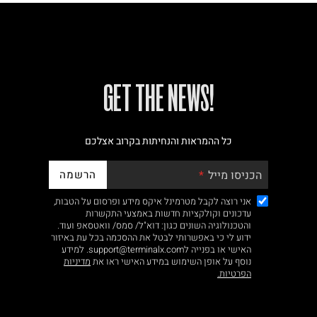
!GET THE NEWS
כל ההמראות והנחיתות בקרוב אצלכם
הרשמה
הכניסו מייל
אני רוצה לקבל מטרמינל איקס מידע ופרסום על הטבות,
עדכונים וקולקציות חדשות באמצעי התקשרות
והטכנולוגיה השונים כגון: דוא"ל/ סמס/ וואטסאפ ועוד.
ידוע לי כי באפשרותי לבטל את ההסכמה בכל עת באיזור
האישי או בפנייה לsupport@terminalx.com. למידע
נוסף על אופן השימוש במידע האישי ראו את
מדיניות
הפרטיות.