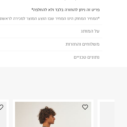
פריט זה ניתן להחזרה בלבד ולא להחלפה*
*המחיר המחוק הינו המחיר שבו הוצע המוצר למכירה לראשונ
על המותג
משלוחים והחזרות
קולומביה - Columbia
מותג "קולומביה" הינו מותג בינלאומי מהמובילים בעו
נתונים טכניים
לבחירת בשיטת המשלוח המתאימה לכם,
נא ללחוץ כאן
המוצרים. המוצרים נועדו לחוויות טבע
הזמנתם והתחרטתם?
ולהנאה מושלמת גם שאתם נמצאים בטיול או בתנאי מז
הרכב בד/חומר
:
% Polyester Shell 52% Recycled
Polyeste
₪) לזמן מוגבל! חינם בהזמנות מעל 500 ₪.
לפרטים נא
ארץ ייצור
:
אינדונזיה
ניתן גם להחזיר את החבילה דרך דואר ישראל ללא תשל
כאן
.
הוראות כביסה
לפני החזרת החבילה, חשוב להדביק את מדבקת הגוביי
במקום בו הודבקה הכתובת שלכם.