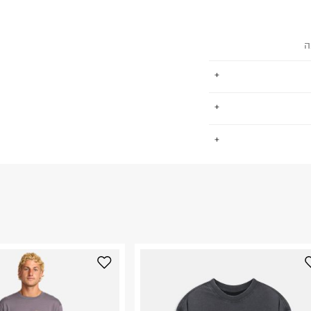
ה
לם באיכות
.
ג אוויר קשים.
Shell 100
החזרות / החלפות בקליק עם שליח עד הבית ב-14.9 ₪ (במקום ב-19.9
 ללחוץ כאן
.
ום.
למידע נא ללחוץ
נא על גבי החבילה