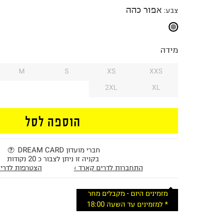
אפור כהה
צבע
:
מידה
M
S
XS
XXS
2XL
XL
הוספה לסל
חברי מועדון DREAM CARD
בקניה זו ניתן לצבור כ 20 נקודות
התחברות לדרים קארד ›
הצטרפות לדרים
מזמינים היום - מקבלים מחר
* למזמינים עד השעה 18:00