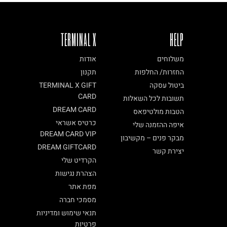
TERMINAL X
HELP
משלוחים
אודות
החזרות/ החלפות
תקנון
ביטול עסקה
TERMINAL X GIFT
CARD
תשובות לכל השאלות
DREAM CARD
הטבות מולטיפאס
כרטיס אשראי
איפה ההזמנה שלי
DREAM CARD VIP
מבקר פנים – מקשיבון
DREAM GIFTCARD
יצירת קשר
הקרדיט שלי
הצהרת נגישות
מפת אתר
מסמכי חברה
תנאי שימוש ומדיניות
פרטיות