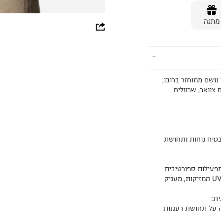
מתנה
whatsapp
facebook
pinterest
 Zero Rules Light S/S Graphic Crew מבד נושם ממוחזר ברובו,
copy link
צוואר, שרוולים
בטיח נוחות ותחושת
פעילות ספורטיבית
קיצית באור יום בבטחה. דירוג UPF 50 חוסם את רוב קרני ה-UV המזיקות, מעניק
ה על תחושת רעננות