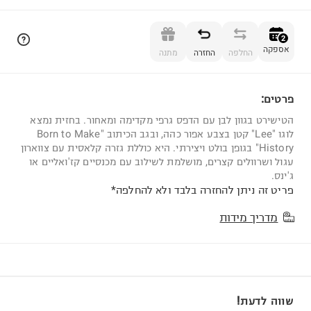
הוספה לסל
2
אספקה
החלפה
החזרה
מתנה
פרטים:
2
הטישירט בגוון לבן עם הדפס גרפי מקדימה ומאחור. בחזית נמצא
לוגו "Lee" קטן בצבע אפור כהה, ובגב הכיתוב "Born to Make
History" בגופן בולט ויצירתי. היא כוללת גזרה קלאסית עם צווארון
עגול ושרוולים קצרים, מושלמת לשילוב עם מכנסיים קז'ואליים או
ג'ינס.
פריט זה ניתן להחזרה בלבד ולא להחלפה*
מדריך מידות
שווה לדעת!