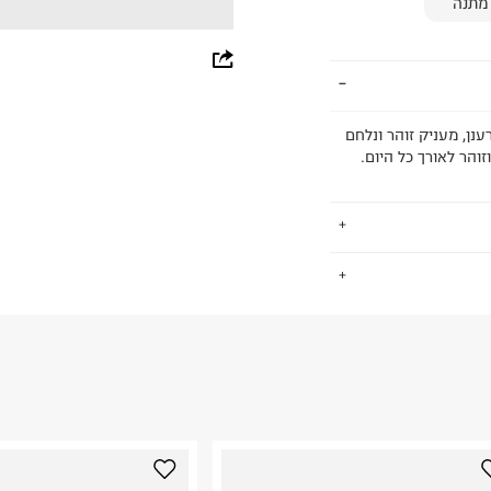
מתנה
whatsapp
facebook
נן, מעניק זוהר ונלחם
pinterest
הר לאורך כל היום.
copy link
.
החזרות / החלפות בקליק עם שליח עד הבית ב-14.9 ₪ (במקום ב-19.9
 ללחוץ כאן
.
ום.
למידע נא ללחוץ
נא על גבי החבילה