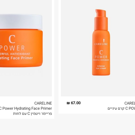
רות באתר בלבד
 בלבד. לא ניתן
67.00 ₪
CARELINE
CARE
קרם עיניים
C Power Hydrating Face Primer
פריימר ויטמין C עם לחות