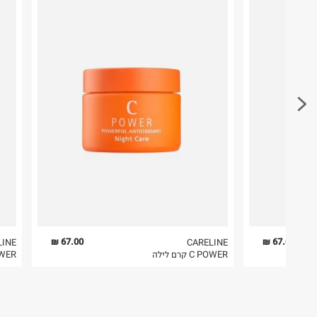
ח.פ. 513092825
במקום בו הודבקה הכתובת שלכם.
פריטים שבירים יש להחזיר עם שליח דרך ממשק ההחז
בהתאם לתנאי השימוש.
חשוב לשים לב:
1. לא ניתן להחזיר פריטים שבירים דרך הדואר.
2. לא ניתן להחזיר חולצות בי"ס מודפסות בהדפסה אישית.
3. מוצרי טיפוח ניתן להחזיר סגורים באריזתם המקורית
להחזיר לקים.
4. לא ניתן להחזיר ויטמינים ותוספי תזונה.
5. יש להחזיר את כל הפריטים עם התוויות.
6. נעליים ניתן להחזיר רק בקופסתם המקורית בלבד.
67.00 ₪
67.00 ₪
LINE
CARELINE
C POWER קרם לילה
C POWER 