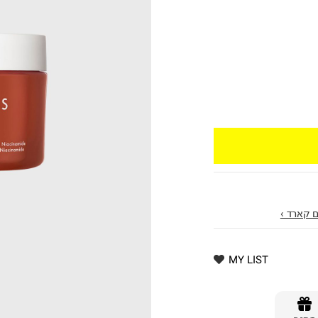
 קארד ›
MY LIST