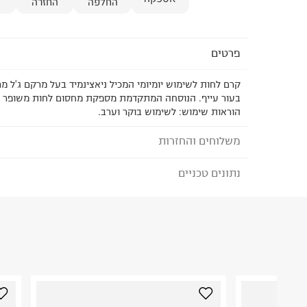
החלפה
החזרה
פרטים
קרם לחות לשימוש יומיומי המכיל ניאצינמיד בעל מרקם ג'ל מרע
בעור עייף. הנוסחה המתקדמת מספקת מחסום לחות משופר וזו
הוראות שימוש: לשימוש בוקר וערב.
משלוחים והחזרות
נתונים טכניים
לבחירת בשיטת המשלוח המתאימה לכם,
נא ללחוץ כאן
הזמנתם והתחרטתם?
הרכב בד/חומר
:
100% כותנה
₪) לזמן מוגבל! חינם בהזמנות מעל 500 ₪.
לפרטים נא
ארץ ייצור
:
אנגליה
ניתן גם להחזיר את החבילה דרך דואר ישראל ללא תשל
היבואן
כאן
.
אלקליל בע"מ
הנחושת 4, תל אביב.
לפני החזרת החבילה, חשוב להדביק את מדבקת הגוביי