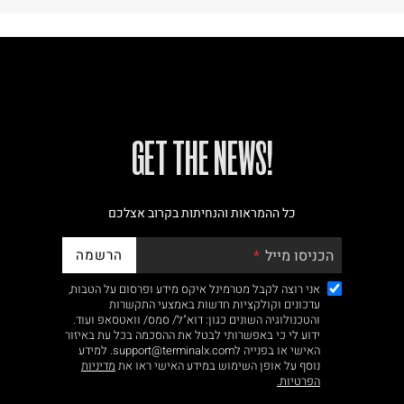
!GET THE NEWS
כל ההמראות והנחיתות בקרוב אצלכם
הרשמה
הכניסו מייל
אני רוצה לקבל מטרמינל איקס מידע ופרסום על הטבות,
עדכונים וקולקציות חדשות באמצעי התקשרות
והטכנולוגיה השונים כגון: דוא"ל/ סמס/ וואטסאפ ועוד.
ידוע לי כי באפשרותי לבטל את ההסכמה בכל עת באיזור
האישי או בפנייה לsupport@terminalx.com. למידע
נוסף על אופן השימוש במידע האישי ראו את
מדיניות
הפרטיות.