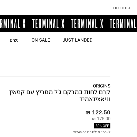
התחברות
JUST LANDED
ON SALE
נשים
ORIGINS
קרם לחות במרקם ג'ל ממריץ עם קפאין
וניאצינאמיד
122.50 ₪
175.00 ₪
30% OFF
ל-100 מ"ל\גרם
₪245.00