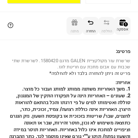
הוספה לסל
1
אספקה
החלפה
החזרה
מתנה
פרטים:
1
שרשרת עור מקולקציית GALEN מדגם 1580420. לשרשרת שתי
שכבות עם אבזם מתכת עם חריטת לוגו.
פריט זה ניתן להחזרה בלבד ולא להחלפה*
אחריות:
1. משך האחריות משתנה ממותג למותג ועבור כל מוצר.
2. שעונים – האחריות הינה על תפקודו התקין של המנגנון,
סוללה ואטימותו למים על פי דרגתו והכל בהתאם להוראות
היצרן. האחריות אינה כוללת רצועה/ צמיד, זכוכית, כתר,
לחצנים, שבר/ שריטות בזכוכית או בקופסת השעון. נזק הנגרם
כתוצאה משימוש לא נכון, חוסר זהירות, שבר או תאונה
וציפויים למתכת אינו כלול באחריות. האחריות תוסר במידה
והשעון נפתח/ תוקן ע""י גורם שאינו מוסמך לכך. כתר ההברגה