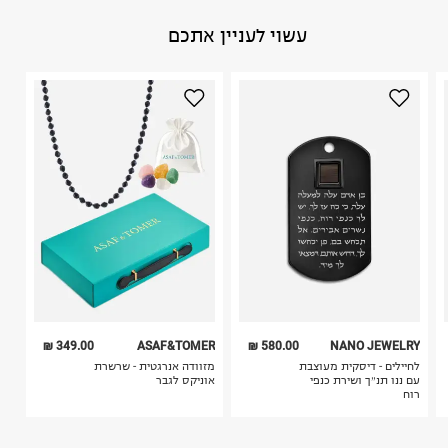
באתר בלבד בהתאם לתנאי השימוש.
הרכב בד/חומר
:
עור
עשוי לעניין אתכם
חשוב לשים לב:
ארץ ייצור
:
סין
1. לא ניתן להחזיר פריטים שבירים דרך הדואר.
היבואן
2. לא ניתן להחזיר חולצות בי"ס מודפסות בהדפסה אישית.
פלאנט סטייל
3. מוצרי טיפוח ניתן להחזיר סגורים באריזתם המקורית
הביטחון 4, פתח תקווה.
בלבד. לא ניתן להחזיר לקים.
ח.פ. 513402867
4. לא ניתן להחזיר ויטמינים ותוספי תזונה.
5. יש להחזיר את כל הפריטים עם התוויות.
6. נעליים ניתן להחזיר רק בקופסתם המקורית בלבד.
349.00 ₪
ASAF&TOMER
580.00 ₪
NANO JEWELRY
לחיילים - דיסקית מעוצבת
מזוודה אנרגטית - שרשרת
עם ננו תנ״ך ושירת כנפי
אוניקס לגבר
רוח