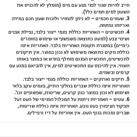
חייב להיות סגור לפני מגע עם מים (מומלץ לא להכניס את
השעון למים חמים כלל).
3. שעונים חכמים – לא ניתן להחזיר ולזכות שעון חכם במידה
ואריזתו נפתחה.
4. תכשיטים – האחריות כוללת פגמי ייצור בלבד, נפילת אבנים
ושינוי צבע (למעט כתוצאה משפשוף או שימוש בחומרים
כימיים) במסגרת תקופת האחריות בלבד. האחריות אינה
כוללת נזקים כתוצאה משימוש לא נכון במוצר. אין תיקונים
לתכשיטים, התכשיט הפגום מוחלף בחדש או במוצר באותו
השווי. אין להיכנס עם התכשיטים למים, אין להביאם במגע עם
קרמים ובשמים.
5. תיקים וארנקים – האחריות כוללת פגמי ייצור בלבד.
האחריות אינה כוללת שברים בחלקי התיק, פגמים עקב בלאי
ושימוש לא נכון במוצר כגון קרעים, שריטות, שפשופים וכו'.
6. עטים – האחריות ניתנת על המכלול הפנימי של העט ועל
תפקוד הציפורן בעט נובע. האחריות אינה כוללת שריטות,
שברים ומכות בגוף העט. אין אחריות על דיו ורפילים.