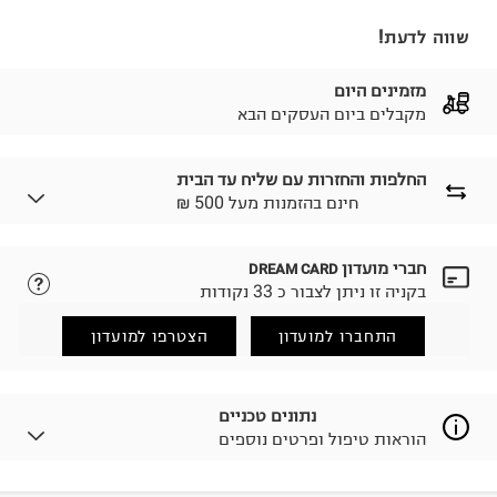
שווה לדעת!
מזמינים היום
מקבלים ביום העסקים הבא
החלפות והחזרות עם שליח עד הבית
₪ חינם בהזמנות מעל 500
חברי מועדון
DREAM CARD
לבחירת בשיטת המשלוח המתאימה לכם,
נא ללחוץ כאן.
בקניה זו ניתן לצבור כ 33 נקודות
הזמנתם והתחרטתם?
החזרות / החלפות בקליק עם שליח עד הבית ב-14.9 ₪
התחברו למועדון
הצטרפו למועדון
(במקום ב-19.9 ₪) לזמן מוגבל! חינם בהזמנות מעל 500 ₪.
לפרטים נא ללחוץ כאן
.
ניתן גם להחזיר את החבילה דרך דואר ישראל ללא תשלום.
נתונים טכניים
למידע נא ללחוץ כאן
.
הוראות טיפול ופרטים נוספים
לפני החזרת החבילה, חשוב להדביק את מדבקת הגוביינא על
גבי החבילה במקום בו הודבקה הכתובת שלכם.
פריטים שבירים יש להחזיר עם שליח דרך ממשק ההחזרות