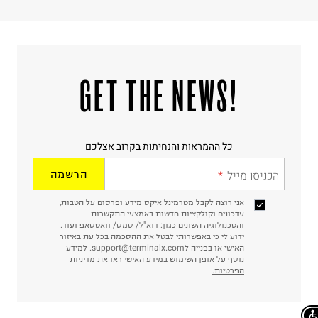
!GET THE NEWS
כל ההמראות והנחיתות בקרוב אצלכם
הכניסו מייל
הרשמה
אני רוצה לקבל מטרמינל איקס מידע ופרסום על הטבות,
עדכונים וקולקציות חדשות באמצעי התקשרות
והטכנולוגיה השונים כגון: דוא"ל/ סמס/ וואטסאפ ועוד.
ידוע לי כי באפשרותי לבטל את ההסכמה בכל עת באיזור
האישי או בפנייה לsupport@terminalx.com. למידע
נוסף על אופן השימוש במידע האישי ראו את
מדיניות
הפרטיות.