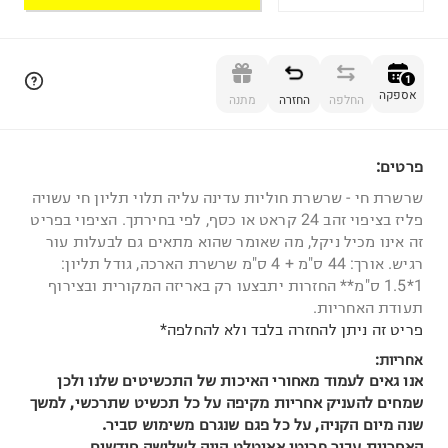
הוספה לסל
1
אספקה
החלפה
החזרה
מתנה
פרטים:
1
שרשרת חי - שרשרת חוליות עדינה עליה תלוי תליון חי עשויה
פליז בציפוי זהב 24 קראט או כסף, לפי בחירתך. הציפוי בפריט
זה אינו מכיל ניקל, מה שאומר שהוא מתאים גם לבעלות עור
רגיש. אורך: 44 ס"מ + 4 ס"מ שרשרת הארכה, גודל תליון:
1*1.5 ס"מ** החזרות יתבצעו רק באריזה המקורית ובצירוף
תעודת האחריות.
פריט זה ניתן להחזרה בלבד ולא להחלפה*
אחריות:
אנו גאים לעמוד מאחורי האיכות של התכשיטים שלנו ולכן
שמחים להעניק אחריות מקיפה על כל תכשיט שתרכשי, למשך
שנה מיום הקניה, על כל פגם שנגרם משימוש סביר.
האחריות עבור פריטי אאוטלט הינה לשלושה חודשים.