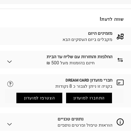
שווה לדעת!
מזמינים היום
מקבלים ביום העסקים הבא
החלפות והחזרות עם שליח עד הבית
₪ חינם בהזמנות מעל 500
חברי מועדון
DREAM CARD
לבחירת בשיטת המשלוח המתאימה לכם,
נא ללחוץ כאן.
בקניה זו ניתן לצבור כ 8 נקודות
הזמנתם והתחרטתם?
החזרות / החלפות בקליק עם שליח עד הבית ב-14.9 ₪
התחברו למועדון
הצטרפו למועדון
(במקום ב-19.9 ₪) לזמן מוגבל! חינם בהזמנות מעל 500 ₪.
לפרטים נא ללחוץ כאן
.
ניתן גם להחזיר את החבילה דרך דואר ישראל ללא תשלום.
נתונים טכניים
למידע נא ללחוץ כאן
.
הוראות טיפול ופרטים נוספים
לפני החזרת החבילה, חשוב להדביק את מדבקת הגוביינא על