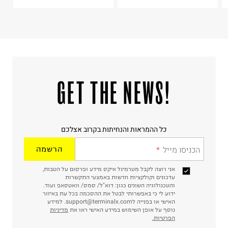
ח.פ. 515722536
!GET THE NEWS
כל ההמראות והנחיתות בקרוב אצלכם
הכניסו מייל
הרשמה
אני רוצה לקבל מטרמינל איקס מידע ופרסום על הטבות,
עדכונים וקולקציות חדשות באמצעי התקשרות
והטכנולוגיה השונים כגון: דוא"ל/ סמס/ וואטסאפ ועוד.
ידוע לי כי באפשרותי לבטל את ההסכמה בכל עת באיזור
האישי או בפנייה לsupport@terminalx.com. למידע
נוסף על אופן השימוש במידע האישי ראו את
מדיניות
הפרטיות.