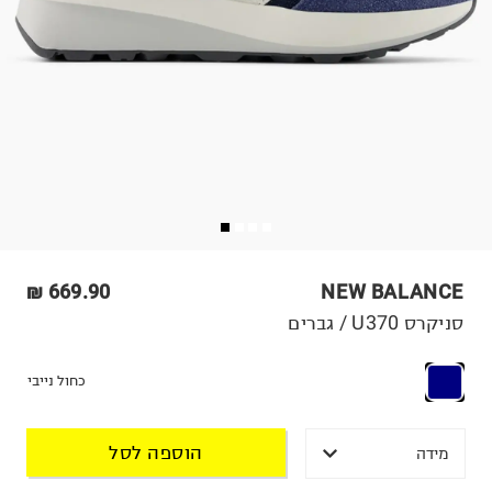
669.90 ₪
NEW BALANCE
סניקרס U370 / גברים
כחול נייבי
הוספה לסל
מידה