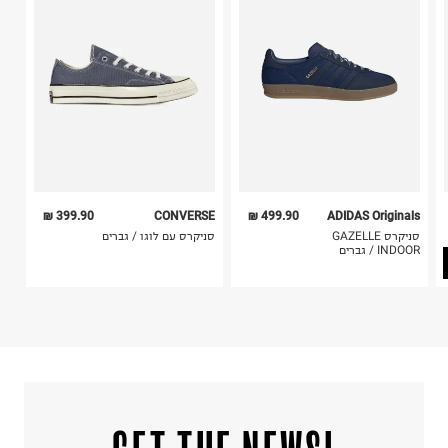
ח.פ. 511408502
4. לא ניתן להחזיר ויטמינים ותוספי תזונה.
5. יש להחזיר את כל הפריטים עם התוויות.
6. נעליים ניתן להחזיר רק בקופסתם המקורית בלבד.
399.90 ₪
CONVERSE
499.90 ₪
ADIDAS Originals
סניקרס GAZELLE
סניקרס עם לוגו / גברים
INDOOR / גברים