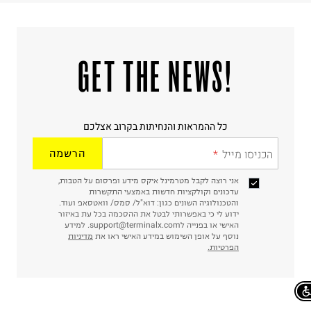
!GET THE NEWS
כל ההמראות והנחיתות בקרוב אצלכם
הכניסו מייל
הרשמה
אני רוצה לקבל מטרמינל איקס מידע ופרסום על הטבות,
עדכונים וקולקציות חדשות באמצעי התקשרות
והטכנולוגיה השונים כגון: דוא"ל/ סמס/ וואטסאפ ועוד.
ידוע לי כי באפשרותי לבטל את ההסכמה בכל עת באיזור
האישי או בפנייה לsupport@terminalx.com. למידע
נוסף על אופן השימוש במידע האישי ראו את
מדיניות
הפרטיות.