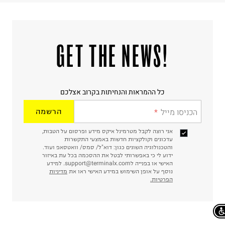
!GET THE NEWS
כל ההמראות והנחיתות בקרוב אצלכם
הכניסו מייל
הרשמה
אני רוצה לקבל מטרמינל איקס מידע ופרסום על הטבות,
עדכונים וקולקציות חדשות באמצעי התקשרות
והטכנולוגיה השונים כגון: דוא"ל/ סמס/ וואטסאפ ועוד.
ידוע לי כי באפשרותי לבטל את ההסכמה בכל עת באיזור
האישי או בפנייה לsupport@terminalx.com. למידע
נוסף על אופן השימוש במידע האישי ראו את
מדיניות
הפרטיות.