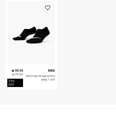
59.93 ₪
NIKE
79.90 ₪
גרביים קצרות עם הדפס
לוגו / נשים
25%
OFF