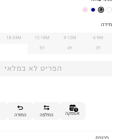
מידה
18-24M
12-18M
9-12M
6-9M
5Y
4Y
3Y
הפריט לא במלאי
1
אספקה
החלפה
החזרה
פרטים