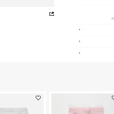
whatsapp
ה
facebook
pinterest
copy link
ת לתינוקות וילדים
.
 ומגוון רחב של צבעים,
החזרות / החלפות בקליק עם שליח עד הבית ב-14.9 ₪ (במקום ב-19.9
 ללחוץ כאן
.
ום.
למידע נא ללחוץ
נא על גבי החבילה