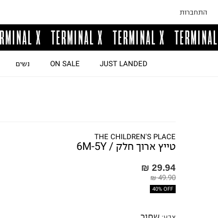
התחברות
JUST LANDED
ON SALE
נשים
THE CHILDREN'S PLACE
טייץ ארוך חלק / 6M-5Y
29.94 ₪
49.90 ₪
40% OFF
שחור
צבע
: