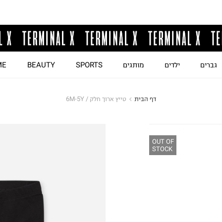
גברים
ילדים
מותגים
SPORTS
BEAUTY
ME
דף הבית
טייץ ארוך חלק / 6M-5Y
OUT OF
STOCK