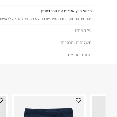
מכנסי טייץ ארוכים עם גומי במותן.
*המחיר המחוק הינו המחיר שבו הוצע המוצר למכירה לראשונ
על המותג
משלוחים והחזרות
THE CHILDREN'S PLACE
מותג אופנה אמריקאי המציע קולקציה מגוונת ואיכותי
נתונים טכניים
לבחירת בשיטת המשלוח המתאימה לכם,
נא ללחוץ כאן
עד גיל 14. בקולקציה פרטי אופנה, אביזרים, נעליים
הזמנתם והתחרטתם?
הדפסים וגזרות המאפשרות להתלבש בכיף כל יום.
הרכב בד/חומר
:
100% Polyester EOD
₪) לזמן מוגבל! חינם בהזמנות מעל 500 ₪.
לפרטים נא
ארץ ייצור
:
תוניסיה
ניתן גם להחזיר את החבילה דרך דואר ישראל ללא תשל
הוראות כביסה
כאן
.
לפני החזרת החבילה, חשוב להדביק את מדבקת הגוביי
במקום בו הודבקה הכתובת שלכם.