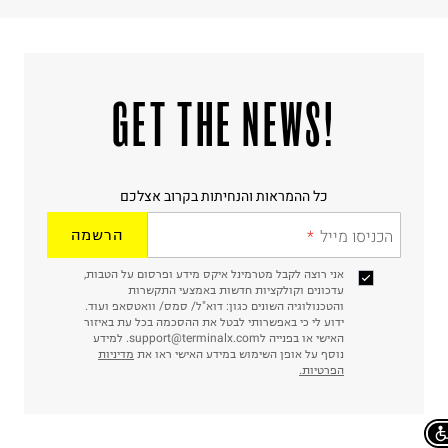
!GET THE NEWS
כל ההמראות והנחיתות בקרוב אצלכם
הכניסו מייל
הרשמה
אני רוצה לקבל מטרמינל איקס מידע ופרסום על הטבות,
עדכונים וקולקציות חדשות באמצעי התקשרות
והטכנולוגיה השונים כגון: דוא"ל/ סמס/ וואטסאפ ועוד.
ידוע לי כי באפשרותי לבטל את ההסכמה בכל עת באיזור
האישי או בפנייה לsupport@terminalx.com. למידע
נוסף על אופן השימוש במידע האישי ראו את
מדיניות
הפרטיות.