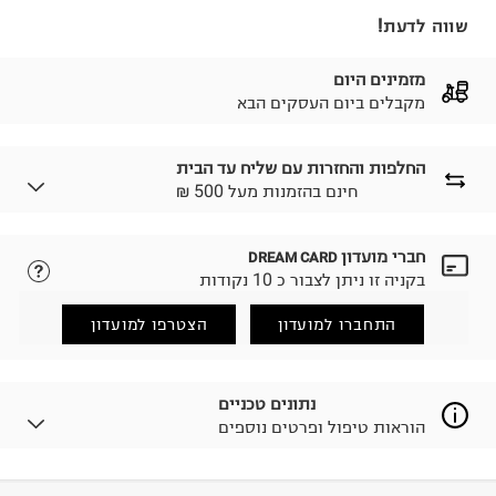
שווה לדעת!
מזמינים היום
מקבלים ביום העסקים הבא
החלפות והחזרות עם שליח עד הבית
₪ חינם בהזמנות מעל 500
חברי מועדון
DREAM CARD
לבחירת בשיטת המשלוח המתאימה לכם,
נא ללחוץ כאן.
בקניה זו ניתן לצבור כ 10 נקודות
הזמנתם והתחרטתם?
החזרות / החלפות בקליק עם שליח עד הבית ב-14.9 ₪
התחברו למועדון
הצטרפו למועדון
(במקום ב-19.9 ₪) לזמן מוגבל! חינם בהזמנות מעל 500 ₪.
לפרטים נא ללחוץ כאן
.
ניתן גם להחזיר את החבילה דרך דואר ישראל ללא תשלום.
נתונים טכניים
למידע נא ללחוץ כאן
.
הוראות טיפול ופרטים נוספים
לפני החזרת החבילה, חשוב להדביק את מדבקת הגוביינא על
גבי החבילה במקום בו הודבקה הכתובת שלכם.
פריטים שבירים יש להחזיר עם שליח דרך ממשק ההחזרות