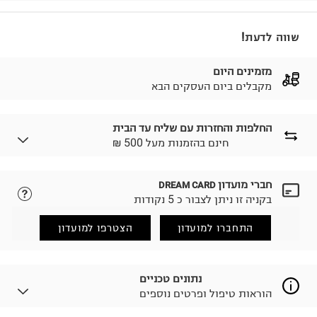
שווה לדעת!
מזמינים היום
מקבלים ביום העסקים הבא
החלפות והחזרות עם שליח עד הבית
₪ חינם בהזמנות מעל 500
חברי מועדון
DREAM CARD
לבחירת בשיטת המשלוח המתאימה לכם,
נא ללחוץ כאן.
בקניה זו ניתן לצבור כ 5 נקודות
הזמנתם והתחרטתם?
החזרות / החלפות בקליק עם שליח עד הבית ב-14.9 ₪
התחברו למועדון
הצטרפו למועדון
(במקום ב-19.9 ₪) לזמן מוגבל! חינם בהזמנות מעל 500 ₪.
לפרטים נא ללחוץ כאן
.
ניתן גם להחזיר את החבילה דרך דואר ישראל ללא תשלום.
נתונים טכניים
למידע נא ללחוץ כאן
.
הוראות טיפול ופרטים נוספים
לפני החזרת החבילה, חשוב להדביק את מדבקת הגוביינא על
גבי החבילה במקום בו הודבקה הכתובת שלכם.