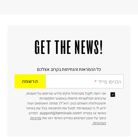
!GET THE NEWS
כל ההמראות והנחיתות בקרוב אצלכם
הכניסו מייל
הרשמה
אני רוצה לקבל מטרמינל איקס מידע ופרסום על הטבות,
עדכונים וקולקציות חדשות באמצעי התקשרות
והטכנולוגיה השונים כגון: דוא"ל/ סמס/ וואטסאפ ועוד.
ידוע לי כי באפשרותי לבטל את ההסכמה בכל עת באיזור
האישי או בפנייה לsupport@terminalx.com. למידע
נוסף על אופן השימוש במידע האישי ראו את
מדיניות
הפרטיות.