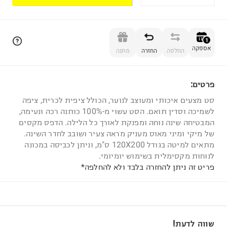
הוספה לסל
1
אספקה
החלפה
החזרה
מתנה
פרטים:
1
סט מצעים איכותי ומעוצב לנוער, הכולל ציפית לכרית, ציפה
לשמיכה וסדין תואם. הסט עשוי מ-100% כותנה רכה ונעימה,
המבטיחה שינה נוחה ומפנקת לאורך כל הלילה. הדפס מקסים
של מיקי ומיני מאוס מעניק מראה צעיר ושובב לחדר השינה.
מתאים למיטה בגודל 120X200 ס"מ, וניתן לכביסה במכונה
לנוחות מקסימלית בשימוש יומיומי.
פריט זה ניתן להחזרה בלבד ולא להחלפה*
שווה לדעת!