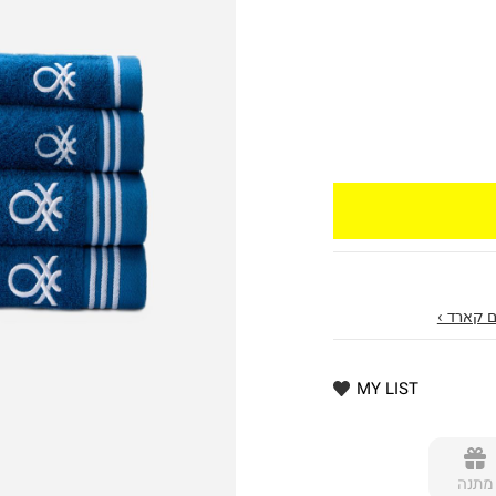
 קארד ›
MY LIST
מתנה