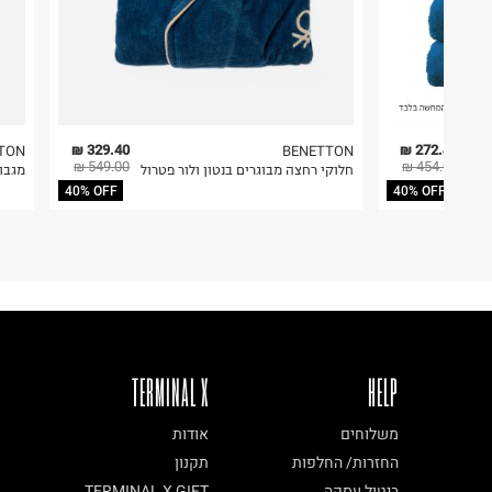
329.40 ₪
272.40 ₪
TON
BENETTON
549.00 ₪
454.00 ₪
 -
חלוקי רחצה מבוגרים בנטון ולור פטרול
מגבו
40% OFF
40% OFF
TERMINAL X
HELP
משלוחים
אודות
החזרות/ החלפות
תקנון
ביטול עסקה
TERMINAL X GIFT