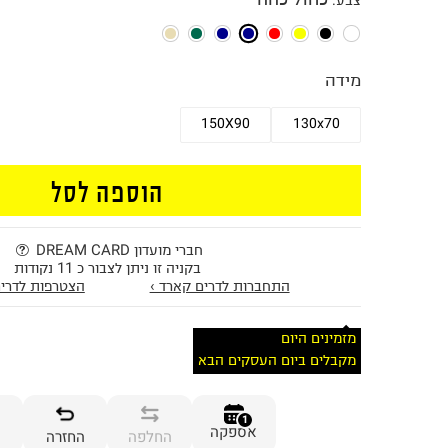
צבע
:
מידה
150X90
130x70
הוספה לסל
חברי מועדון DREAM CARD
בקניה זו ניתן לצבור כ 11 נקודות
התחברות לדרים קארד ›
הצטרפות לדרים
מזמינים היום
מקבלים ביום העסקים הבא
1
אספקה
החלפה
החזרה