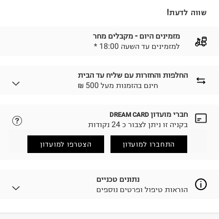
שווה לדעת!
מזמינים היום - מקבלים מחר
* למזמינים עד השעה 18:00
החלפות והחזרות עם שליח עד הבית
₪ חינם בהזמנות מעל 500
חברי מועדון
DREAM CARD
לבחירת בשיטת המשלוח המתאימה לכם,
נא ללחוץ כאן.
בקניה זו ניתן לצבור כ 24 נקודות
הזמנתם והתחרטתם?
החזרות / החלפות בקליק עם שליח עד הבית ב-14.9 ₪
התחברו למועדון
הצטרפו למועדון
(במקום ב-19.9 ₪) לזמן מוגבל! חינם בהזמנות מעל 500 ₪.
לפרטים נא ללחוץ כאן
.
ניתן גם להחזיר את החבילה דרך דואר ישראל ללא תשלום.
נתונים טכניים
למידע נא ללחוץ כאן
.
הוראות טיפול ופרטים נוספים
לפני החזרת החבילה, חשוב להדביק את מדבקת הגוביינא על
גבי החבילה במקום בו הודבקה הכתובת שלכם.
פריטים שבירים יש להחזיר עם שליח דרך ממשק ההחזרות