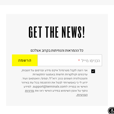
!GET THE NEWS
כל ההמראות והנחיתות בקרוב אצלכם
הכניסו מייל
הרשמה
אני רוצה לקבל מטרמינל איקס מידע ופרסום על הטבות,
עדכונים וקולקציות חדשות באמצעי התקשרות
והטכנולוגיה השונים כגון: דוא"ל/ סמס/ וואטסאפ ועוד.
ידוע לי כי באפשרותי לבטל את ההסכמה בכל עת באיזור
האישי או בפנייה לsupport@terminalx.com. למידע
נוסף על אופן השימוש במידע האישי ראו את
מדיניות
הפרטיות.