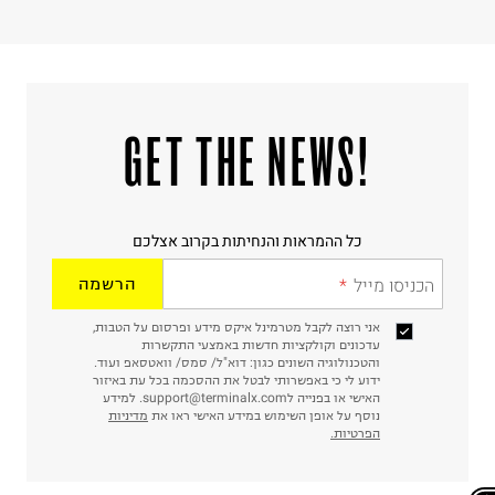
ח.פ. 515722536
!GET THE NEWS
כל ההמראות והנחיתות בקרוב אצלכם
הכניסו מייל
הרשמה
אני רוצה לקבל מטרמינל איקס מידע ופרסום על הטבות,
עדכונים וקולקציות חדשות באמצעי התקשרות
והטכנולוגיה השונים כגון: דוא"ל/ סמס/ וואטסאפ ועוד.
ידוע לי כי באפשרותי לבטל את ההסכמה בכל עת באיזור
האישי או בפנייה לsupport@terminalx.com. למידע
נוסף על אופן השימוש במידע האישי ראו את
מדיניות
הפרטיות.