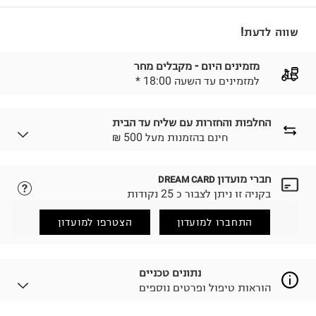
שווה לדעת!
מזמינים היום - מקבלים מחר
* למזמינים עד השעה 18:00
החלפות והחזרות עם שליח עד הבית
₪ חינם בהזמנות מעל 500
חברי מועדון
DREAM CARD
לבחירת בשיטת המשלוח המתאימה לכם,
נא ללחוץ כאן.
בקניה זו ניתן לצבור כ 25 נקודות
הזמנתם והתחרטתם?
החזרות / החלפות בקליק עם שליח עד הבית ב-14.9 ₪
התחברו למועדון
הצטרפו למועדון
(במקום ב-19.9 ₪) לזמן מוגבל! חינם בהזמנות מעל 500 ₪.
לפרטים נא ללחוץ כאן
.
ניתן גם להחזיר את החבילה דרך דואר ישראל ללא תשלום.
נתונים טכניים
למידע נא ללחוץ כאן
.
הוראות טיפול ופרטים נוספים
לפני החזרת החבילה, חשוב להדביק את מדבקת הגוביינא על
גבי החבילה במקום בו הודבקה הכתובת שלכם.