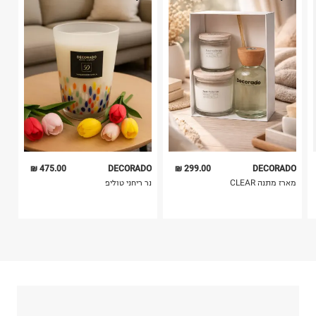
בית פוקס-רח' החרמון
בלבד. לא ניתן להחזיר לקים.
קריית שדה התעופה
4. לא ניתן להחזיר ויטמינים ותוספי תזונה.
ח.פ. 515722536
5. יש להחזיר את כל הפריטים עם התוויות.
6. נעליים ניתן להחזיר רק בקופסתם המקורית בלבד.
475.00 ₪
DECORADO
299.00 ₪
DECORADO
מארז מתנה CLEAR
נר ריחני טוליפ