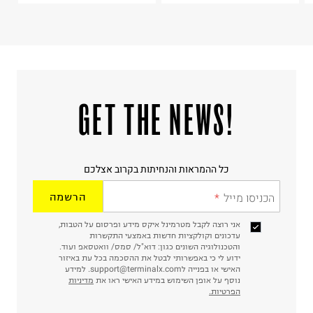
!GET THE NEWS
כל ההמראות והנחיתות בקרוב אצלכם
הכניסו מייל
הרשמה
אני רוצה לקבל מטרמינל איקס מידע ופרסום על הטבות,
עדכונים וקולקציות חדשות באמצעי התקשרות
והטכנולוגיה השונים כגון: דוא"ל/ סמס/ וואטסאפ ועוד.
ידוע לי כי באפשרותי לבטל את ההסכמה בכל עת באיזור
האישי או בפנייה לsupport@terminalx.com. למידע
נוסף על אופן השימוש במידע האישי ראו את
מדיניות
הפרטיות.