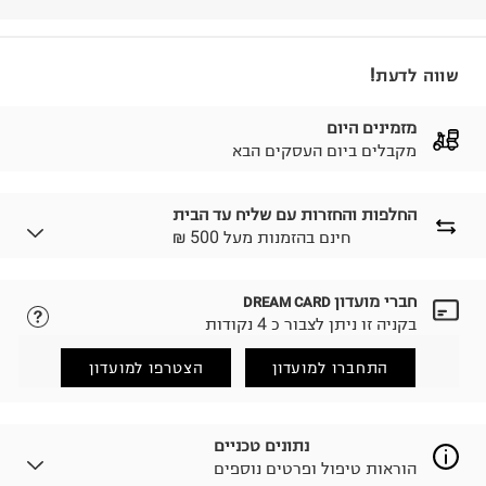
שווה לדעת!
מזמינים היום
מקבלים ביום העסקים הבא
החלפות והחזרות עם שליח עד הבית
₪ חינם בהזמנות מעל 500
חברי מועדון
DREAM CARD
לבחירת בשיטת המשלוח המתאימה לכם,
נא ללחוץ כאן.
בקניה זו ניתן לצבור כ 4 נקודות
הזמנתם והתחרטתם?
החזרות / החלפות בקליק עם שליח עד הבית ב-14.9 ₪
התחברו למועדון
הצטרפו למועדון
(במקום ב-19.9 ₪) לזמן מוגבל! חינם בהזמנות מעל 500 ₪.
לפרטים נא ללחוץ כאן
.
ניתן גם להחזיר את החבילה דרך דואר ישראל ללא תשלום.
נתונים טכניים
למידע נא ללחוץ כאן
.
הוראות טיפול ופרטים נוספים
לפני החזרת החבילה, חשוב להדביק את מדבקת הגוביינא על