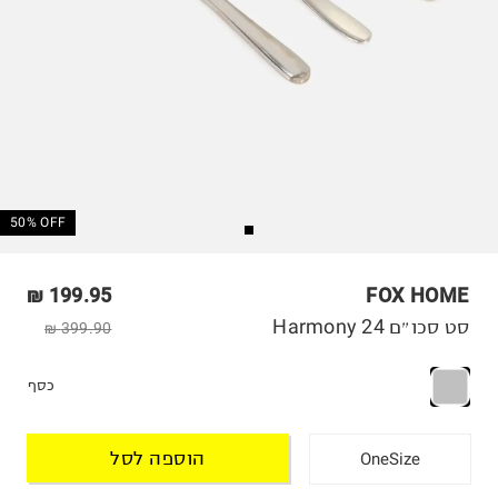
50% OFF
199.95 ₪
FOX HOME
סט סכו״ם 24 Harmony
399.90 ₪
כסף
הוספה לסל
OneSize