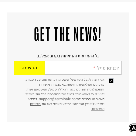
!GET THE NEWS
כל ההמראות והנחיתות בקרוב אצלכם
הכניסו מייל
הרשמה
אני רוצה לקבל מטרמינל איקס מידע ופרסום על הטבות,
עדכונים וקולקציות חדשות באמצעי התקשרות
והטכנולוגיה השונים כגון: דוא"ל/ סמס/ וואטסאפ ועוד.
ידוע לי כי באפשרותי לבטל את ההסכמה בכל עת באיזור
האישי או בפנייה לsupport@terminalx.com. למידע
נוסף על אופן השימוש במידע האישי ראו את
מדיניות
הפרטיות.