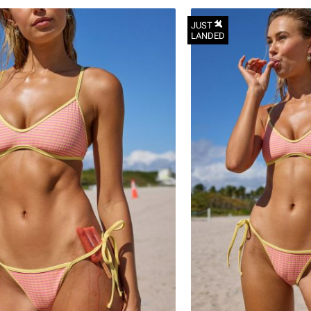
JUST
LANDED
הכניסו מייל
הרשמה
אני רוצה לקבל מטרמינל איקס מידע ופרסום על הטבות,
עדכונים וקולקציות חדשות באמצעי התקשרות
S
והטכנולוגיה השונים כגון: דוא"ל/ סמס/ וואטסאפ ועוד.
M
ידוע לי כי באפשרותי לבטל את ההסכמה בכל עת באיזור
L
האישי או בפנייה לsupport@terminalx.com. למידע
נוסף על אופן השימוש במידע האישי ראו את
מדיניות
XL
הפרטיות.