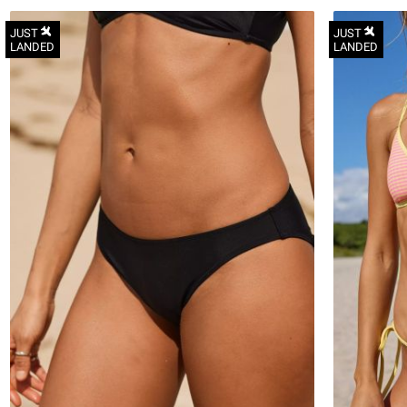
JUST
JUST
LANDED
LANDED
XS
S
M
L
XL