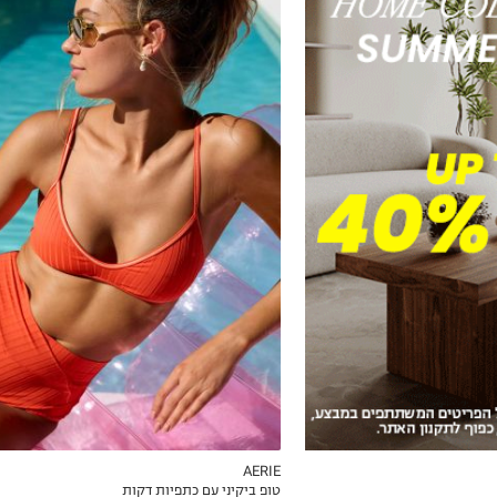
XS
S
M
L
XL
AERIE
טופ ביקיני עם כתפיות דקות
ICKVIEW
MY LIST