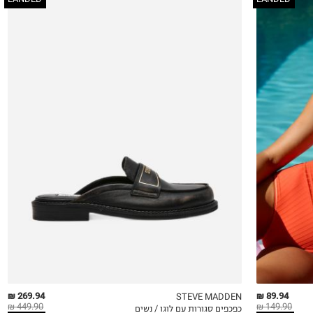
36
37
37.5
38
38.5
39
40
41
269.94 ₪
89.94 ₪
STEVE MADDEN
449.90 ₪
149.90 ₪
כפכפים סגורות עם לוגו / נשים
QUICKVIEW
MY LIST
QU