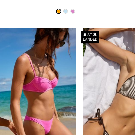
JUST
LANDED
32A
34A
32B
34B
36B
34C
36C
36D