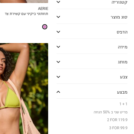
קטגוריה
AERIE
תחתוני ביקיני עם קשירת צד
MY LIST
סוג מוצר
הדפס
מידה
מותג
צבע
מבצע
XS
S
1 + 1
M
פריט שני ב 50% הנחה
L
2 FOR 119.9
XL
3 FOR 99.9