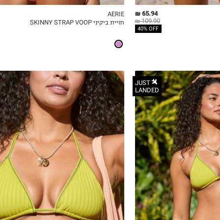
65.94 ₪
AERIE
109.90 ₪
חזיית ביקיני SKINNY STRAP VOOP
ICKVIEW
MY LIST
QUICKVIEW
40% OFF
JUST
LANDED
XS
S
M
L
XL