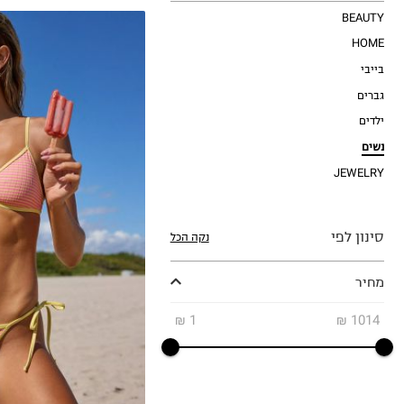
BEAUTY
HOME
בייבי
גברים
ילדים
נשים
JEWELRY
XS
S
סינון לפי
M
נקה הכל
מחיר
₪
1
₪
1014