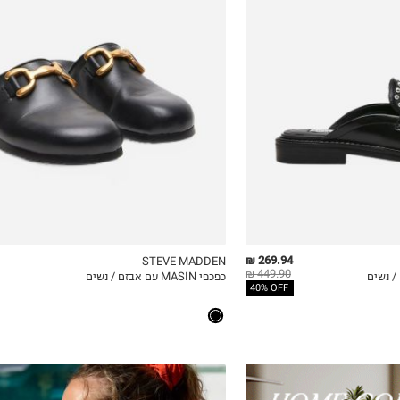
37
37.5
38
38.5
39
40
41
269.94 ₪
STEVE MADDEN
449.90 ₪
/ נשים
כפכפי MASIN עם אבזם / נשים
ICKVIEW
MY LIST
QUICKVIEW
40% OFF