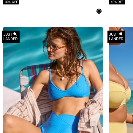
40% OFF
40% OFF
JUST
JUST
LANDED
LANDED
XS
S
M
L
XL