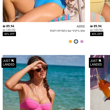
89.94 ₪
89.94 ₪
AERIE
149.90 ₪
149.90 ₪
טופ ביקיני עם כתפיות דקות
QUICKVIEW
MY LIST
QU
40% OFF
40% OFF
JUST
JUST
LANDED
LANDED
XS
S
M