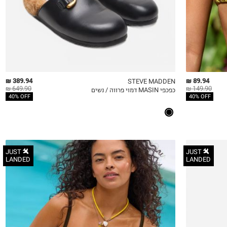
40
41
389.94 ₪
89.94 ₪
STEVE MADDEN
649.90 ₪
149.90 ₪
כפכפי MASIN דמוי פרווה / נשים
QUICKVIEW
MY LIST
QU
40% OFF
40% OFF
JUST
JUST
LANDED
LANDED
32A