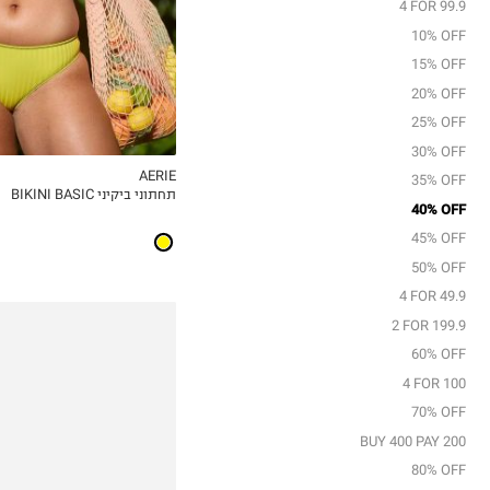
4 FOR 99.9
10% OFF
15% OFF
20% OFF
25% OFF
30% OFF
AERIE
35% OFF
תחתוני ביקיני BIKINI BASIC
MY LIST
40% OFF
45% OFF
50% OFF
4 FOR 49.9
2 FOR 199.9
60% OFF
4 FOR 100
70% OFF
BUY 400 PAY 200
80% OFF
36