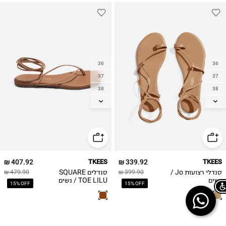
36
36
37
37
38
38
39
39
40
40
41
41
42
42
407.92 ₪
TKEES
339.92 ₪
TKEES
סנדלי רצועות Jo /
סנדלים SQUARE
479.90 ₪
399.90 ₪
נשים
TOE LILU / נשים
15% OFF
15% OFF
Chat on WhatsApp