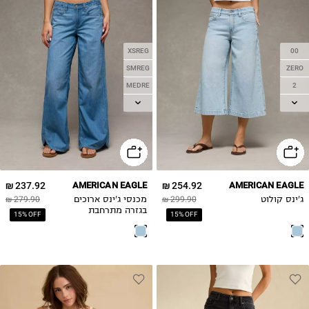
XSREG
00
SMREG
ZERO
MEDRE
2
LGREG
4
6
XLREG
8
10
12
237.92 ₪
AMERICAN EAGLE
254.92 ₪
AMERICAN EAGLE
14
ג'ינס קולוט
299.90 ₪
מכנסי ג'ינס ארוכים
279.90 ₪
16
בגזרה מתרחבת
15% OFF
15% OFF
20