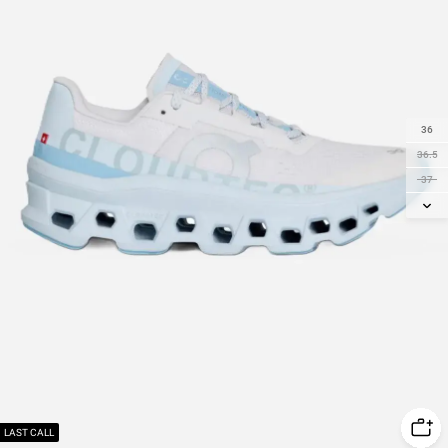
36
36.5
37
37.5
38
38.5
39
40
40.5
41
42
42.5
LAST CALL