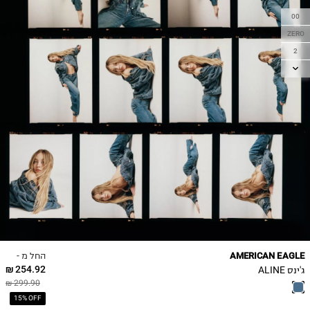
00
ZERO
2
4
6
8
10
12
14
16
18
החל מ -
AMERICAN EAGLE
254.92 ₪
ג'ינס ALINE
299.90 ₪
15% OFF