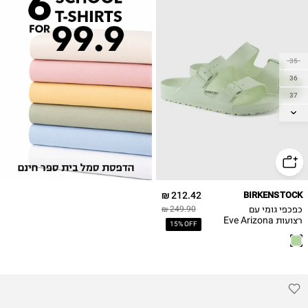
35
36
37
38
39
40
41
212.42 ₪
BIRKENSTOCK
כפכפי גומי עם
249.90 ₪
רצועות Eve Arizona
15% OFF
/ נשים