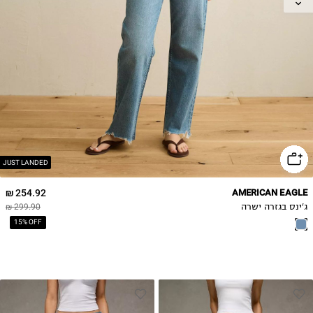
4
6
8
10
12
14
16
18
20
JUST LANDED
254.92 ₪
AMERICAN EAGLE
ג'ינס בגזרה ישרה
299.90 ₪
15% OFF