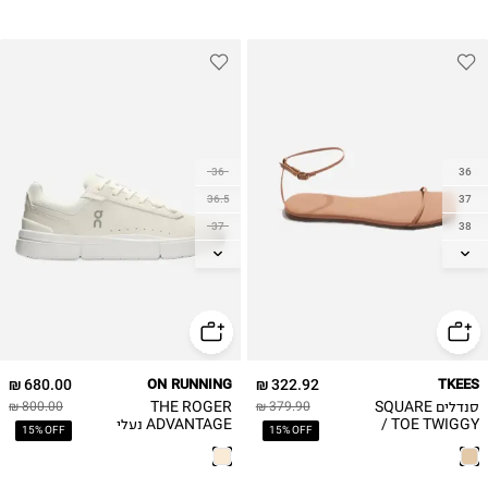
42.5
43
36
36
36.5
37
37
38
37.5
39
38
40
38.5
41
39
42
40
680.00 ₪
ON RUNNING
322.92 ₪
TKEES
40.5
סנדלים SQUARE
THE ROGER
800.00 ₪
379.90 ₪
41
TOE TWIGGY /
ADVANTAGE נעלי
15% OFF
15% OFF
נשים
טניס לנשים
42
42.5