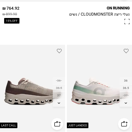
764.92 ₪
ON RUNNING
נעלי ריצה CLOUDMONSTER / נשים
899.90 ₪
15% OFF
36
36
36.5
36.5
37
37
37.5
37.5
38
38
38.5
38.5
39
39
LAST CALL
JUST LANDED