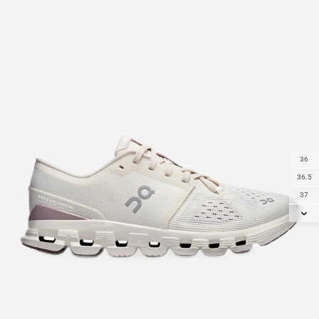
36
36.5
37
37.5
38
38.5
39
40
40.5