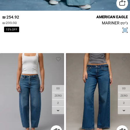
254.92 ₪
AMERICAN EAGLE
ג'ינס MARINER
299.90 ₪
15% OFF
00
00
ZERO
ZERO
2
2
4
4
6
6
8
8