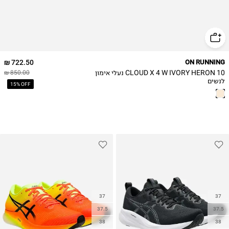
41
42
42.5
43
722.50 ₪
ON RUNNING
CLOUD X 4 W IVORY HERON 10 נעלי אימון
850.00 ₪
לנשים
15% OFF
37
37
37.5
37.5
38
38