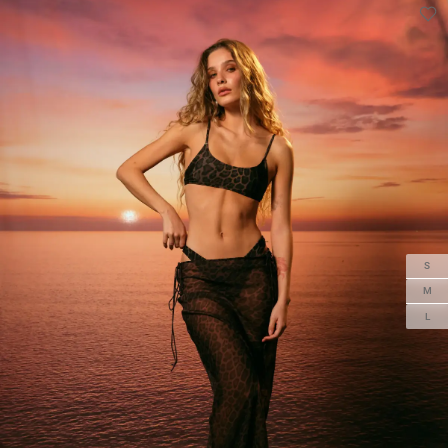
S
M
L