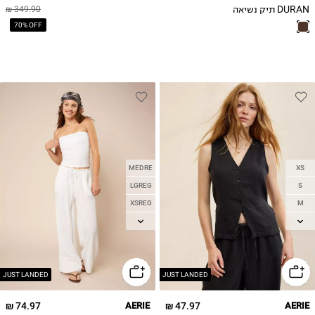
DURAN תיק נשיאה
349.90 ₪
70% OFF
MEDRE
XS
LGREG
S
XSREG
M
L
SMREG
XL
JUST LANDED
JUST LANDED
74.97 ₪
AERIE
47.97 ₪
AERIE