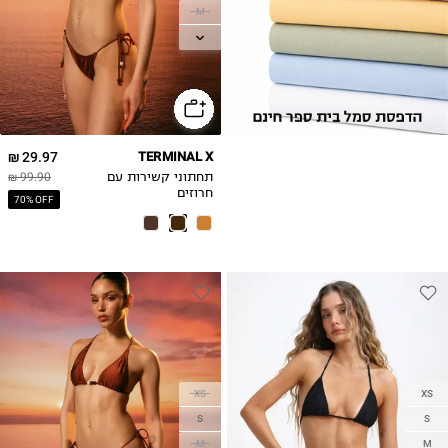
M
L
XL
29.97 ₪
TERMINAL X
תחתוני קשירות עם
99.90 ₪
חרוזים
70% OFF
XS
XS
S
S
M
M