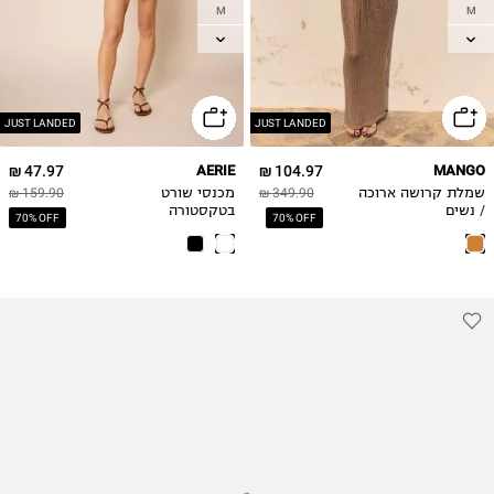
M
M
L
L
XL
XL
JUST LANDED
JUST LANDED
47.97 ₪
AERIE
104.97 ₪
MANGO
שמלת קרושה ארוכה
349.90 ₪
מכנסי שורט
159.90 ₪
/ נשים
בטקסטורה
70% OFF
70% OFF