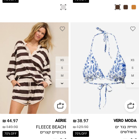
XS
XS
S
S
M
M
L
L
XL
XL
44.97 ₪
AERIE
38.97 ₪
VERO MODA
FLEECE BEACH
חזיית בגד ים
129.90 ₪
149.90 ₪
מכנסיים קצרים
משולשים
70% OFF
70% OFF