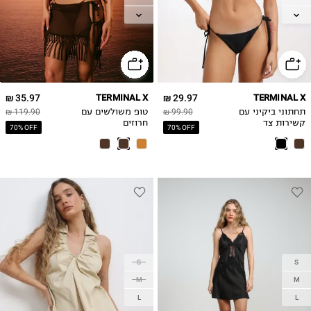
L
L
XL
XL
35.97 ₪
TERMINAL X
29.97 ₪
TERMINAL X
תחתוני ביקיני עם
99.90 ₪
טופ משולשים עם
119.90 ₪
קשירות צד
חרוזים
70% OFF
70% OFF
S
S
M
M
L
L