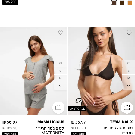
70% OFF
XS
XS
S
S
M
M
L
L
XL
XL
LAST CALL
56.97 ₪
MAMALICIOUS
35.97 ₪
TERMINAL X
סט פיג'מה הריון /
טופ משולשים עם
119.90 ₪
189.90 ₪
MATERNITY
חרוזים
70% OFF
70% OFF