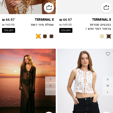
41
44.97 ₪
TERMINAL X
44.97 ₪
TERMINAL X
כפכפים סגורות
149.90 ₪
שמלת מיני רשת
149.90 ₪
בגימור דמוי זמש /
70% OFF
70% OFF
נשים
S
S
M
M
L
L