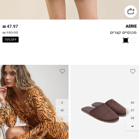
47.97 ₪
AERIE
מכנסיים קצרים
159.90 ₪
70% OFF
S
36
M
37
38
L
39
40