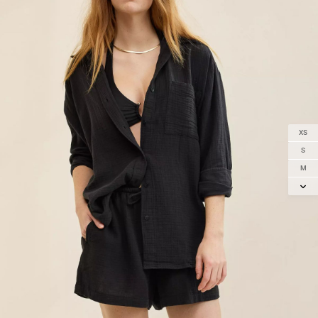
XS
S
M
L
XL