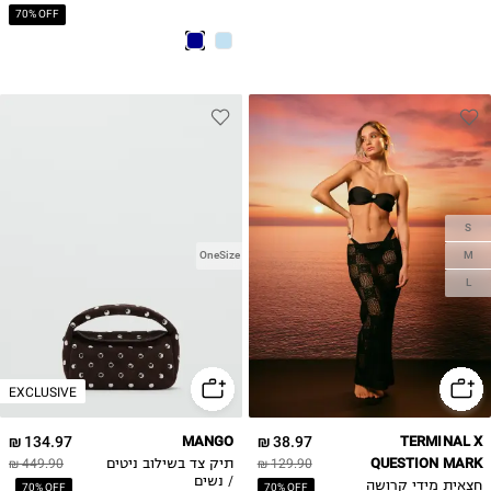
70% OFF
S
M
OneSize
L
EXCLUSIVE
134.97 ₪
MANGO
38.97 ₪
TERMINAL X
QUESTION MARK
129.90 ₪
תיק צד בשילוב ניטים
449.90 ₪
/ נשים
חצאית מידי קרושה
70% OFF
70% OFF