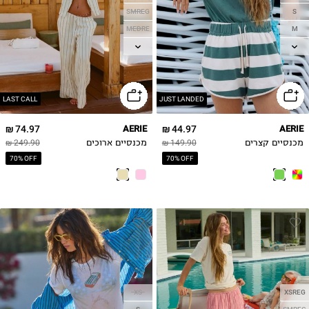
SMREG
S
MEDRE
M
LGREG
L
XLREG
XL
LAST CALL
JUST LANDED
74.97 ₪
AERIE
44.97 ₪
AERIE
מכנסיים קצרים
149.90 ₪
מכנסיים ארוכים
249.90 ₪
70% OFF
70% OFF
XS
XSREG