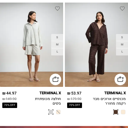
S
S
M
M
L
L
44.97 ₪
TERMINAL X
53.97 ₪
TERMINAL X
מכנסיים ארוכים מבד
179.90 ₪
חולצה מכופתרת
149.90 ₪
רקמה מחורר
פסים
70% OFF
70% OFF