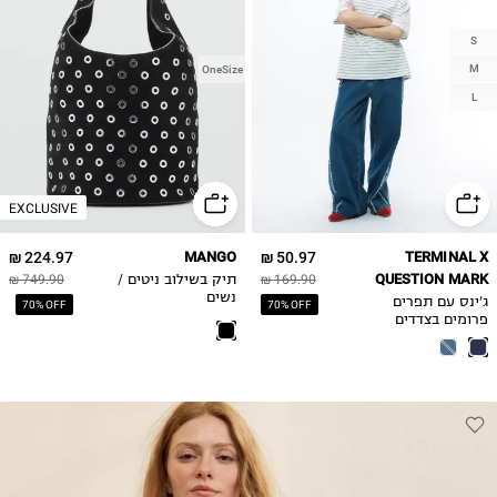
S
M
OneSize
L
EXCLUSIVE
224.97 ₪
MANGO
50.97 ₪
TERMINAL X
QUESTION MARK
169.90 ₪
תיק בשילוב ניטים /
749.90 ₪
נשים
ג'ינס עם תפרים
70% OFF
70% OFF
פרומים בצדדים
וסגירת כפתור.