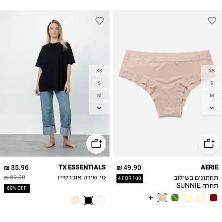
XS
XS
S
S
M
M
L
L
XL
35.96 ₪
TX ESSENTIALS
49.90 ₪
AERIE
תחתונים בשילוב
טי שירט אוברסייז
89.90 ₪
4 FOR 100
תחרה SUNNIE
60% OFF