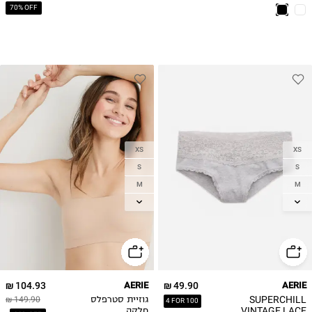
70% OFF
XS
XS
S
S
M
M
L
L
XL
104.93 ₪
AERIE
49.90 ₪
AERIE
SUPERCHILL
גוזיית סטרפלס
149.90 ₪
4 FOR 100
VINTAGE LACE
חלקה