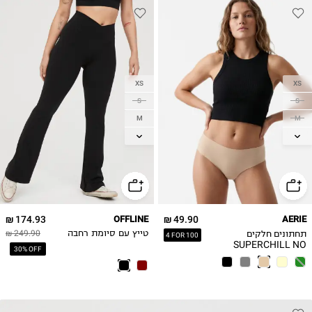
XS
XS
S
S
M
M
L
L
XL
XL
174.93 ₪
OFFLINE
49.90 ₪
AERIE
תחתונים חלקים
טייץ עם סיומת רחבה
249.90 ₪
4 FOR 100
SUPERCHILL NO
30% OFF
SHOW