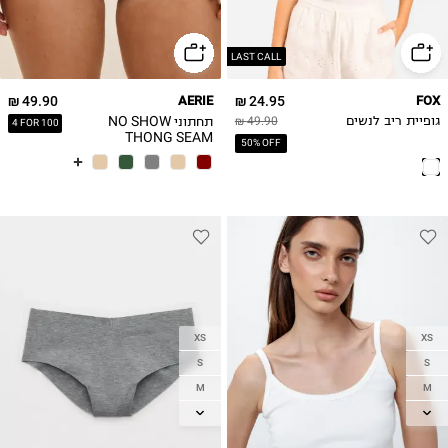
XL
XL
2XL
LAST CALL
49.90 ₪
AERIE
24.95 ₪
FOX
תחתוני NO SHOW
גופיית ריב לנשים
49.90 ₪
4 FOR 100
THONG SEAM
50% OFF
XS
XS
S
S
M
M
L
L
XL