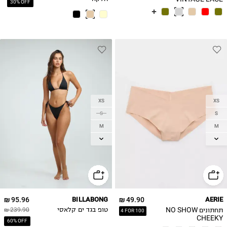
30% OFF
תחתוני תחרה וינטג'
XS
XS
S
S
M
M
L
L
XL
XL
95.96 ₪
BILLABONG
49.90 ₪
AERIE
תחתונים NO SHOW
טופ בגד ים קלאסי
239.90 ₪
4 FOR 100
CHEEKY
60% OFF