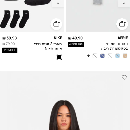
L
46-50
XL
59.93 ₪
NIKE
49.90 ₪
AERIE
מארז 3 זוגות גרבי
תחתוני חוטיני
79.90 ₪
4 FOR 100
אימון Nike
בטקסטורת ריב /
25% OFF
Everyday
נשים
Cushioned /
יוניסקס