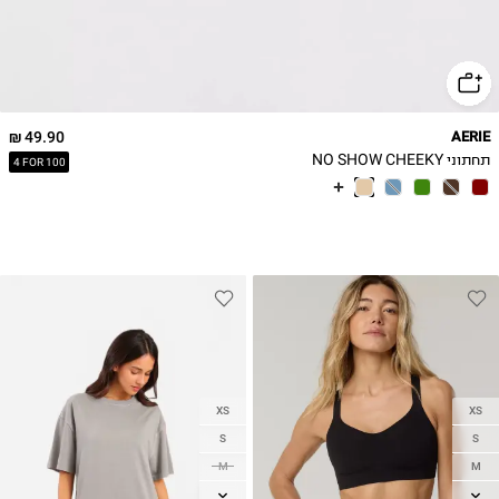
49.90 ₪
AERIE
תחתוני NO SHOW CHEEKY
4 FOR 100
XS
XS
S
S
M
M
L
L