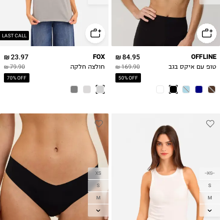
XL
XL
2XL
LAST CALL
23.97 ₪
FOX
84.95 ₪
OFFLINE
טופ עם איקס בגב
169.90 ₪
חולצה חלקה
79.90 ₪
70% OFF
50% OFF
XS
XS
S
S
M
M
L
L