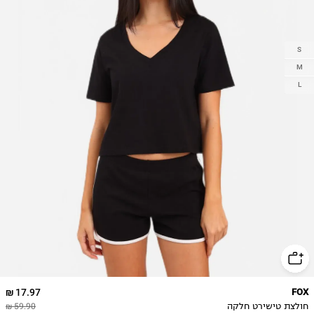
S
M
L
17.97 ₪
FOX
חולצת טישירט חלקה
59.90 ₪