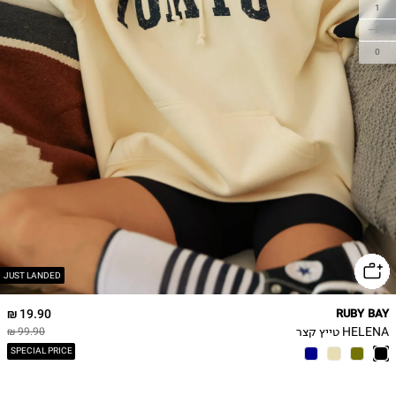
1
2
0
JUST LANDED
19.90 ₪
RUBY BAY
HELENA טייץ קצר
99.90 ₪
SPECIAL PRICE