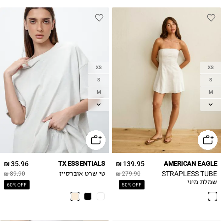
XS
XS
S
S
M
M
L
L
XL
35.96 ₪
TX ESSENTIALS
139.95 ₪
AMERICAN EAGLE
STRAPLESS TUBE
279.90 ₪
טי שרט אוברסייז
89.90 ₪
שמלת מיני
60% OFF
50% OFF