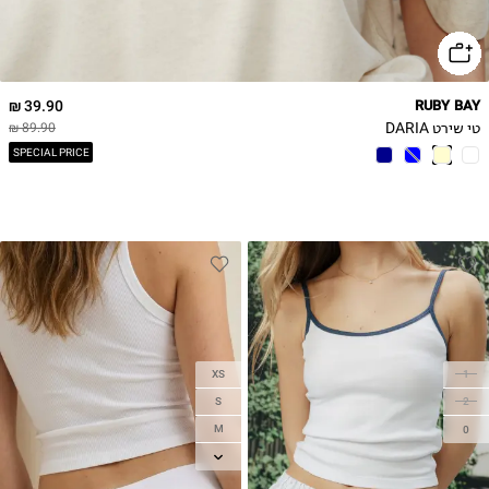
39.90 ₪
RUBY BAY
טי שירט DARIA
89.90 ₪
SPECIAL PRICE
XS
1
S
2
M
0
L
XL