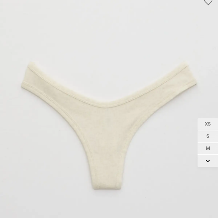
XS
S
M
L
XL