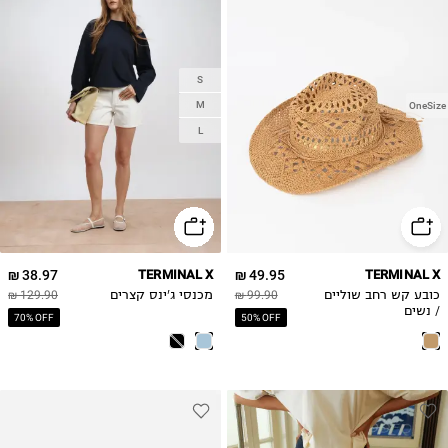
S
M
OneSize
L
38.97 ₪
TERMINAL X
49.95 ₪
TERMINAL X
כובע קש רחב שוליים
99.90 ₪
מכנסי ג'ינס קצרים
129.90 ₪
/ נשים
70% OFF
50% OFF