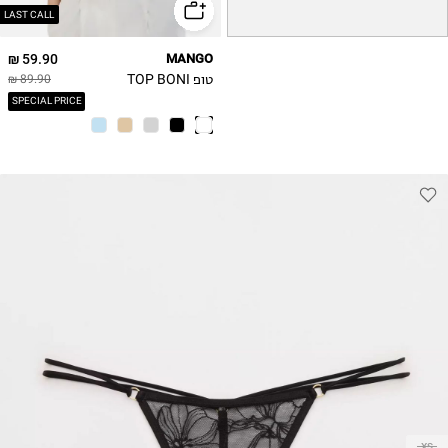
2XL
LAST CALL
1X
59.90 ₪
MANGO
טופ TOP BONI
89.90 ₪
SPECIAL PRICE
XS