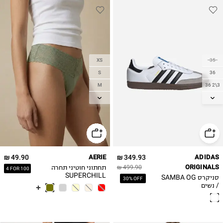
XS
35
S
36
M
36 2\3
L
37 1\3
38 2\3
XL
39 1\3
40
40 2\3
49.90 ₪
AERIE
349.93 ₪
ADIDAS
ORIGINALS
תחתוני חוטיני תחרה
499.90 ₪
4 FOR 100
SUPERCHILL
סניקרס SAMBA OG
30% OFF
VINTAGE LACE
/ נשים