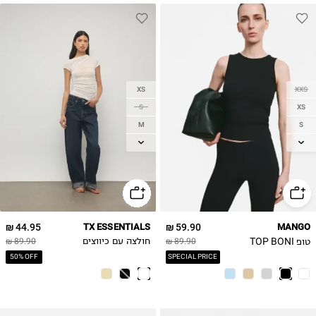
XS
XXS
S
XS
M
S
M
L
L
XL
2XL
1X
44.95 ₪
TX ESSENTIALS
59.90 ₪
MANGO
טופ TOP BONI
89.90 ₪
חולצה עם כיווצים
89.90 ₪
50% OFF
SPECIAL PRICE