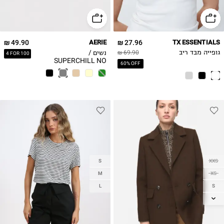
49.90 ₪
AERIE
27.96 ₪
TX ESSENTIALS
נשים /
גופייה מבד ריב
69.90 ₪
4 FOR 100
SUPERCHILL NO
60% OFF
SHOW תחתונים
S
XXS
M
XS
S
L
M
L
XL