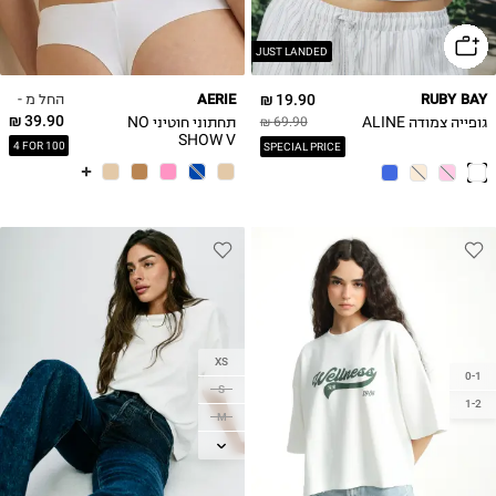
JUST LANDED
החל מ -
AERIE
19.90 ₪
RUBY BAY
39.90 ₪
גופייה צמודה ALINE
תחתוני חוטיני NO
69.90 ₪
SHOW V
4 FOR 100
SPECIAL PRICE
XS
0-1
S
1-2
M
L
XL