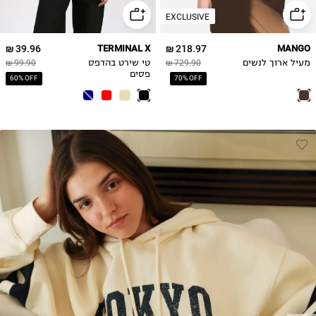
EXCLUSIVE
2XL
39.96 ₪
TERMINAL X
218.97 ₪
MANGO
מעיל ארוך לנשים
729.90 ₪
טי שירט בהדפס
99.90 ₪
פסים
60% OFF
70% OFF