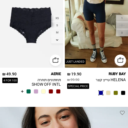
XS
1
S
2
M
0
L
XL
JUST LANDED
49.90 ₪
AERIE
19.90 ₪
RUBY BAY
HELENA טייץ קצר
תחתונים תחרה
99.90 ₪
4 FOR 100
SHOW OFF INTL
SPECIAL PRICE
BLOOM CHEEK