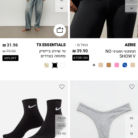
M
M
L
L
XL
XL
החל מ -
31.96 ₪
TX ESSENTIALS
AERIE
39.90 ₪
תחתוני חוטיני NO
טי שירט בייסיק
79.90 ₪
SHOW V
פתוחה בצדדים
4 FOR 100
60% OFF
34-38
XS
38-42
S
42-46
M