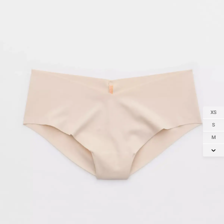
XS
S
M
L
XL