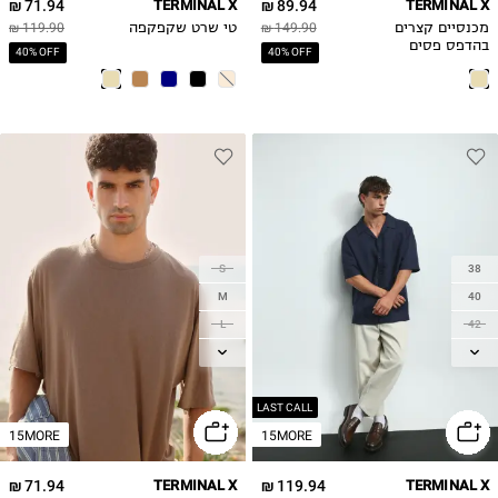
71.94 ₪
TERMINAL X
89.94 ₪
TERMINAL X
מכנסיים קצרים
149.90 ₪
טי שרט שקפקפה
119.90 ₪
בהדפס פסים
40% OFF
40% OFF
S
38
M
40
L
42
XL
44
2XL
46
LAST CALL
15MORE
15MORE
71.94 ₪
TERMINAL X
119.94 ₪
TERMINAL X