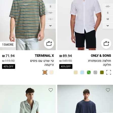
S
XS
M
S
L
M
XL
L
XL
2XL
2XL
15MORE
71.94 ₪
TERMINAL X
89.94 ₪
ONLY & SONS
חולצה מכופתרת
149.90 ₪
טי שרט עם פסים
119.90 ₪
חלקה
ורקמה
40% OFF
40% OFF