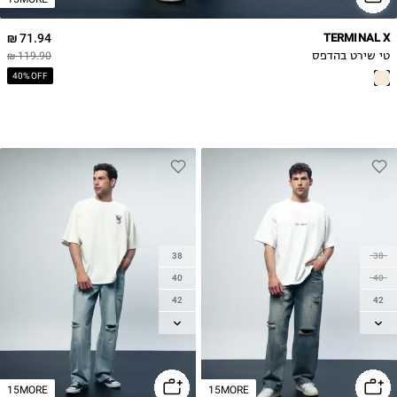
71.94 ₪
TERMINAL X
טי שירט בהדפס
119.90 ₪
40% OFF
38
38
40
40
42
42
44
44
46
46
15MORE
15MORE