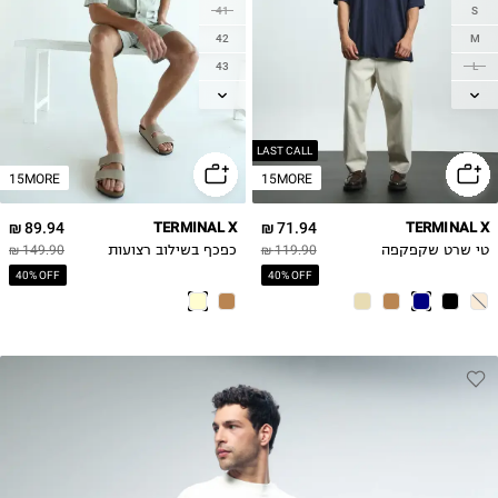
41
S
42
M
43
L
44
XL
45
2XL
46
LAST CALL
15MORE
15MORE
89.94 ₪
TERMINAL X
71.94 ₪
TERMINAL X
טי שרט שקפקפה
119.90 ₪
כפכף בשילוב רצועות
149.90 ₪
40% OFF
40% OFF