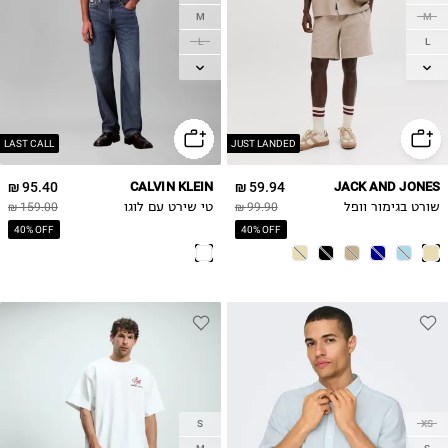
M
M
L
L
XL
XL
2XL
2XL
LAST CALL
JUST LANDED
95.40 ₪
CALVIN KLEIN
59.94 ₪
JACK AND JONES
שורט בגימור וופל
99.90 ₪
טי שירט עם לוגו
159.00 ₪
40% OFF
40% OFF
S
XS