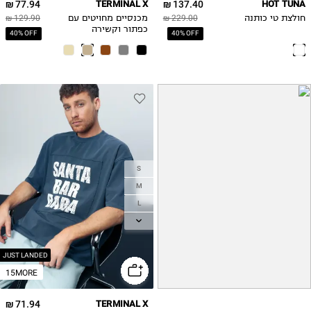
77.94 ₪
TERMINAL X
137.40 ₪
HOT TUNA
חולצת טי כותנה
229.00 ₪
מכנסיים מחויטים עם
129.90 ₪
כפתור וקשירה
40% OFF
40% OFF
S
M
L
XL
2XL
JUST LANDED
15MORE
71.94 ₪
TERMINAL X