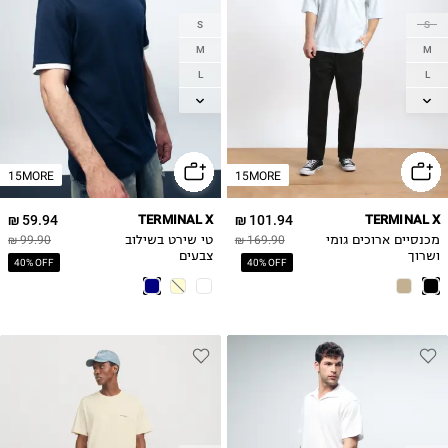
S
S
M
M
L
L
XL
XL
2XL
2XL
15MORE
15MORE
59.94 ₪
TERMINAL X
101.94 ₪
TERMINAL X
מכנסיים ארוכים גומי
169.90 ₪
טי שירט בשילוב
99.90 ₪
ושרוך
צבעים
40% OFF
40% OFF