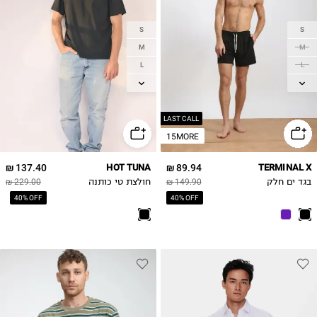
S
S
M
M
L
L
XL
XL
2XL
2XL
LAST CALL
15MORE
137.40 ₪
HOT TUNA
89.94 ₪
TERMINAL X
בגד ים חלק
149.90 ₪
חולצת טי כותנה
229.00 ₪
40% OFF
40% OFF