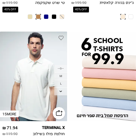
ג'ינס בגזרה קלאסית
199.90 ₪
טי שרט שקפקפה
119.90 ₪
40% OFF
40% OFF
S
M
L
XL
2XL
15MORE
71.94 ₪
TERMINAL X
חולצת פולו בשילוב
119.90 ₪