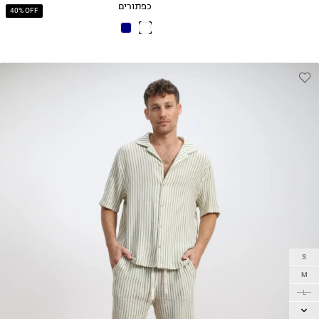
כפתורים
40% OFF
S
M
L
XL