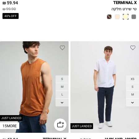
59.94 ₪
TERMINAL X
טי שירט חלקה
99.90 ₪
40% OFF
S
XS
M
S
L
M
XL
L
XL
2XL
2XL
JUST LANDED
15MORE
JUST LANDED