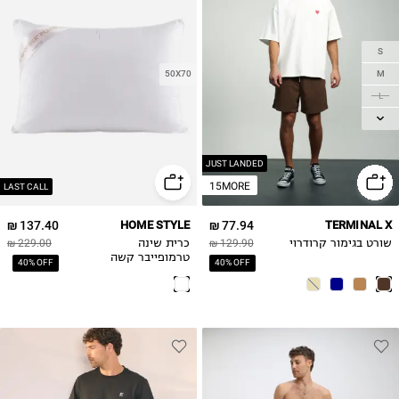
S
M
50X70
L
XL
JUST LANDED
15MORE
LAST CALL
137.40 ₪
HOME STYLE
77.94 ₪
TERMINAL X
שורט בגימור קרודרוי
129.90 ₪
כרית שינה
229.00 ₪
טרמופייבר קשה
40% OFF
40% OFF