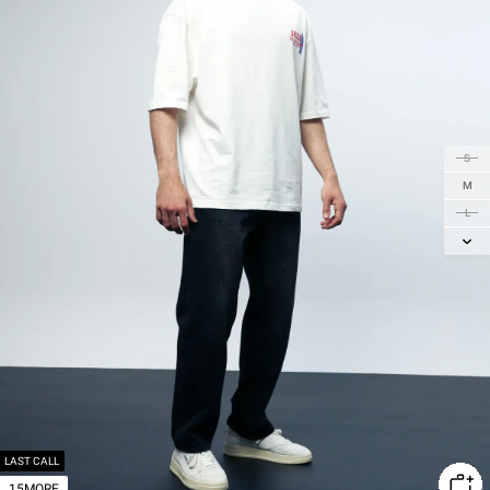
S
M
L
XL
2XL
LAST CALL
15MORE