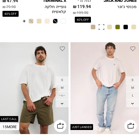
החל מ -
47.94 ₪
TERMINAL X
JACK AND JONES
119.94 ₪
מכנסי ג'וגר
גופייה חלקה
79.90 ₪
קלאסית
199.90 ₪
40% OFF
40% OFF
S
S
M
M
L
L
XL
XL
2XL
2XL
LAST CALL
15MORE
JUST LANDED