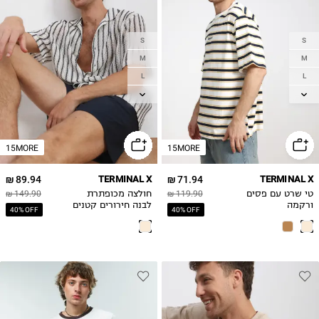
S
S
M
M
L
L
XL
XL
2XL
2XL
15MORE
15MORE
89.94 ₪
TERMINAL X
71.94 ₪
TERMINAL X
טי שרט עם פסים
119.90 ₪
חולצה מכופתרת
149.90 ₪
ורקמה
לבנה חירורים קטנים
40% OFF
40% OFF
פסים