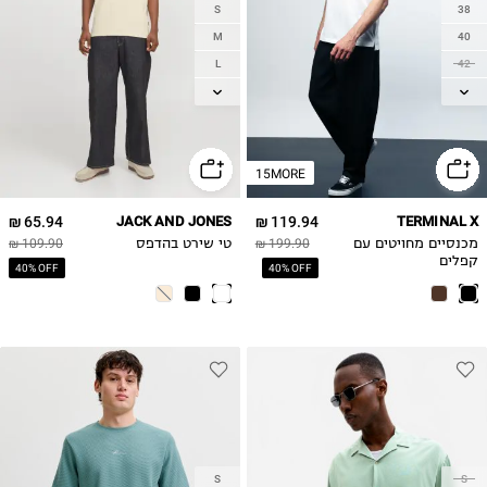
S
38
M
40
L
42
XL
44
2XL
46
15MORE
65.94 ₪
JACK AND JONES
119.94 ₪
TERMINAL X
מכנסיים מחויטים עם
199.90 ₪
טי שירט בהדפס
109.90 ₪
קפלים
40% OFF
40% OFF
S
S