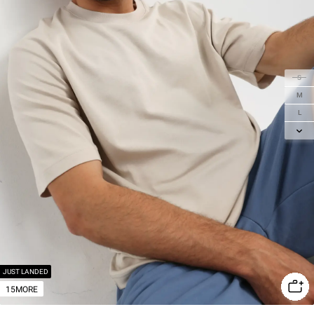
S
M
L
XL
2XL
JUST LANDED
15MORE