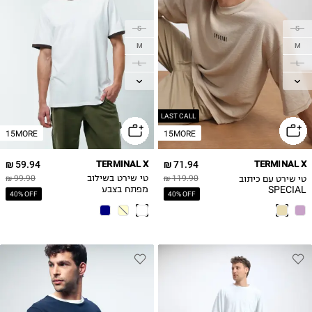
S
S
M
M
L
L
XL
XL
2XL
2XL
LAST CALL
15MORE
15MORE
59.94 ₪
TERMINAL X
71.94 ₪
TERMINAL X
טי שירט עם כיתוב
119.90 ₪
טי שירט בשילוב
99.90 ₪
SPECIAL
מפתח בצבע
40% OFF
40% OFF