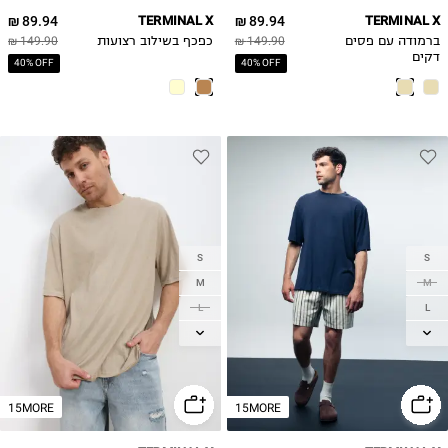
89.94 ₪
TERMINAL X
89.94 ₪
TERMINAL X
ברמודה עם פסים
149.90 ₪
כפכף בשילוב רצועות
149.90 ₪
דקים
40% OFF
40% OFF
S
S
M
M
L
L
XL
XL
2XL
2XL
15MORE
15MORE