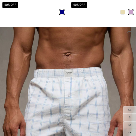
40% OFF
40% OFF
XS
S
M
L