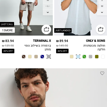
M
S
L
M
L
XL
XL
2XL
LAST CALL
15MORE
JUST LANDED
83.94 ₪
TERMINAL X
89.94 ₪
ONLY & SONS
חולצה מכופתרת
149.90 ₪
ברמודה בשילוב גומי
139.90 ₪
חלקה
מותן
40% OFF
40% OFF