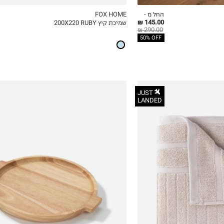
החל מ -
FOX HOME
145.00 ₪
שמיכת קיץ 200X220 RUBY
ICKVIEW
MY LIST
QUICKVIEW
290.00 ₪
50% OFF
JUST
LANDED
OneSize