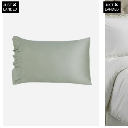
JUST
JUST
LANDED
LANDED
50X70