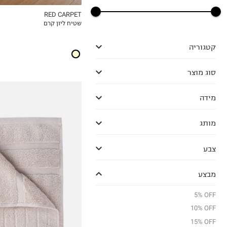
RED CARPET
שטיח ליון קרם
MY LIST
קטגוריה
סוג מוצר
מידה
מותג
צבע
מבצע
5% OFF
OneSize
10% OFF
15% OFF