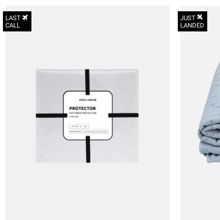
LAST
JUST
CALL
LANDED
OneSize