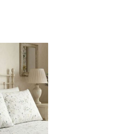
90X200
200X120
160X200
180X200