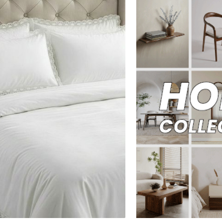
90X200
200X120
160X200
180X200