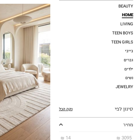
BEAUTY
HOME
LIVING
TEEN BOYS
TEEN GIRLS
בייבי
190X140
גברים
150X80
ילדים
170X120
160X230
נשים
200X290
JEWELRY
340X240
300X400
סינון לפי
נקה הכל
מחיר
₪
14
₪
3095