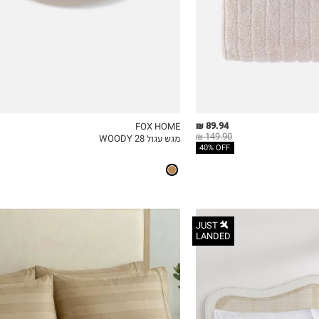
89.94 ₪
FOX HOME
149.90 ₪
מגש עגול 28 WOODY
ICKVIEW
MY LIST
QUICKVIEW
40% OFF
JUST
LANDED