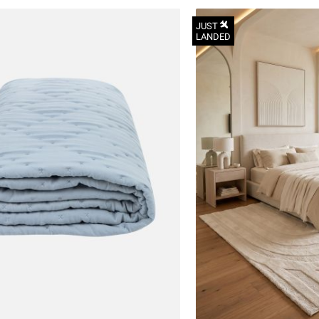
JUST
LANDED
הכניסו מייל
הרשמה
אני רוצה לקבל מטרמינל איקס מידע ופרסום על הטבות,
עדכונים וקולקציות חדשות באמצעי התקשרות
והטכנולוגיה השונים כגון: דוא"ל/ סמס/ וואטסאפ ועוד.
ידוע לי כי באפשרותי לבטל את ההסכמה בכל עת באיזור
OneSize
האישי או בפנייה לsupport@terminalx.com. למידע
נוסף על אופן השימוש במידע האישי ראו את
מדיניות
הפרטיות.