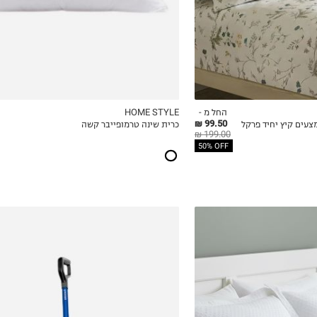
החל מ -
HOME STYLE
99.50 ₪
Laura Ashley-  סט מצעים קיץ יחיד פרקל
כרית שינה טרמופייבר קשה
ICKVIEW
MY LIST
QUICKVIEW
199.00 ₪
50% OFF