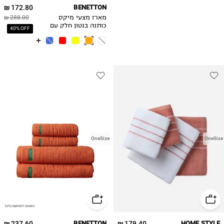
172.80 ₪
BENETTON
מארז מצעי מיקס
288.00 ₪
כותנה בנטון חלק עם
40% OFF
פייפינג -כתום
OneSize
OneSize
237.60 ₪
BENETTON
179.40 ₪
HOME STYLE