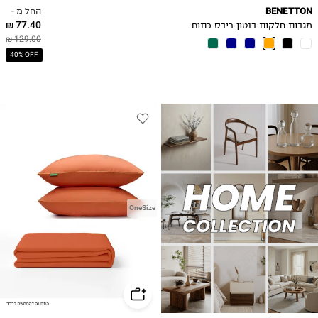
החל מ -
BENETTON
77.40 ₪
מגבות חלקות בנטון ריבס כתום
129.00 ₪
40% OFF
OneSize