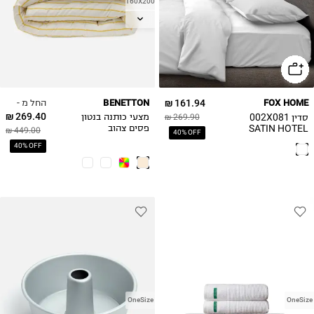
160X200
200X140
180X200
החל מ -
BENETTON
161.94 ₪
FOX HOME
269.40 ₪
סדין 002X081
269.90 ₪
מצעי כותנה בנטון
SATIN HOTEL
פסים צהוב
449.00 ₪
40% OFF
40% OFF
OneSize
OneSize