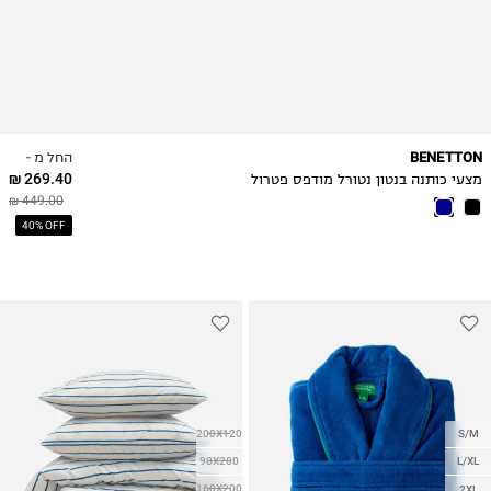
החל מ -
BENETTON
269.40 ₪
מצעי כותנה בנטון נטורל מודפס פטרול
449.00 ₪
40% OFF
200X120
S/M
90X200
L/XL
160X200
2XL