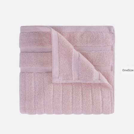
OneSize