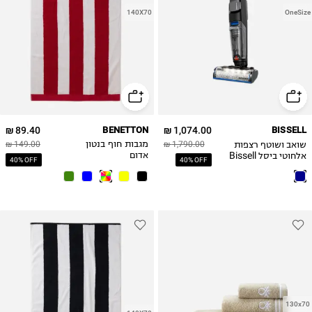
140X70
OneSize
89.40 ₪
BENETTON
1,074.00 ₪
BISSELL
שואב ושוטף רצפות
1,790.00 ₪
מגבות חוף בנטון
149.00 ₪
אלחוטי ביסל Bissell
אדום
40% OFF
40% OFF
CrossWave
OmniFind 4006N -
יבואן רשמי
130x70