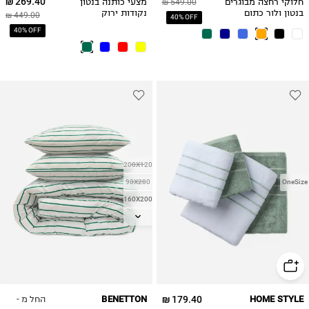
269.40 ₪
חלוקי רחצה מבוגרים
549.00 ₪
מצעי כותנה בנטון
בנטון ולור כתום
נקודות ירוק
449.00 ₪
40% OFF
40% OFF
200X120
90X200
OneSize
160X200
200X140
180X200
החל מ -
BENETTON
179.40 ₪
HOME STYLE