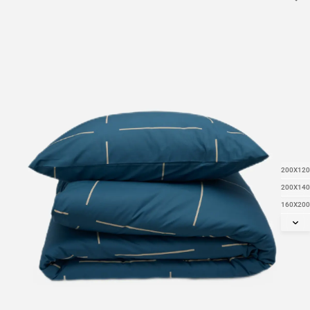
200X120
200X140
160X200
90X200
180X200