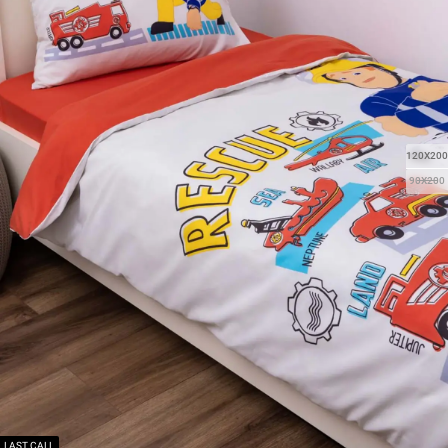
120X200
90X200
LAST CALL