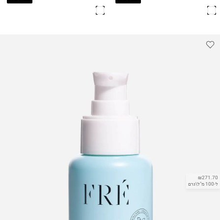
ME Multi-Function
Mist
Restorative Eye
Cream
₪271.70
ל-100 מ"ל\גרם