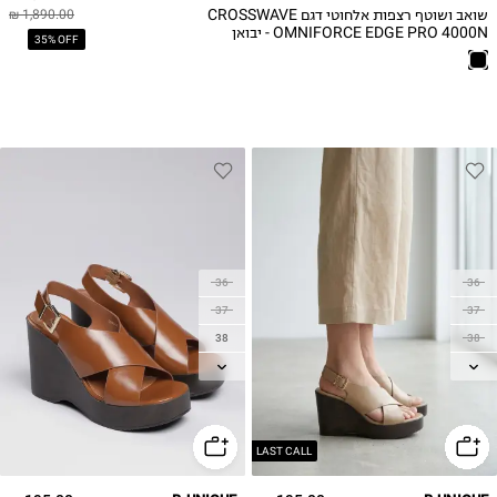
שואב ושוטף רצפות אלחוטי דגם CROSSWAVE
1,890.00 ₪
OMNIFORCE EDGE PRO 4000N - יבואן
35% OFF
רשמי
36
36
37
37
38
38
39
39
40
40
41
41
LAST CALL