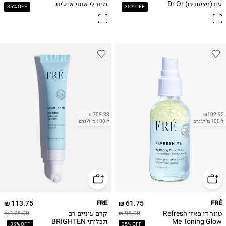
עור(פצעונים) Dr Or
מינרלי אנטי אייג'ינג
35% OFF
35% OFF
SUN & GLOW
Booster Balancing
₪758.33
₪102.92
ל-100 מ"ל\גרם
ל-100 מ"ל\גרם
113.75 ₪
FRE
61.75 ₪
FRÉ
טונר דו פאזי Refresh
קרם עיניים רב
175.00 ₪
95.00 ₪
Me Toning Glow
תכליתי BRIGHTEN
35% OFF
35% OFF