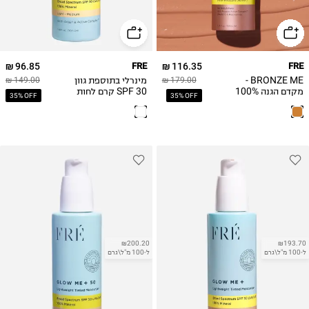
96.85 ₪
FRE
116.35 ₪
FRE
BRONZE ME -
מינרלי בתוספת גוון
149.00 ₪
179.00 ₪
מקדם הגנה 100%
SPF 30 קרם לחות
35% OFF
35% OFF
מינרלי SPF 50 לגוף
GLOW ME +
עם גוון משזף
MINERAL 30
LIGHT- 50ml
₪200.20
₪193.70
ל-100 מ"ל\גרם
ל-100 מ"ל\גרם