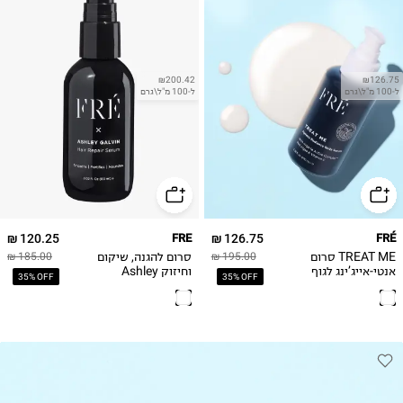
₪200.42
₪126.75
ל-100 מ"ל\גרם
ל-100 מ"ל\גרם
120.25 ₪
FRE
126.75 ₪
FRÉ
TREAT ME סרום
סרום להגנה, שיקום
185.00 ₪
195.00 ₪
אנטי-אייג’ינג לגוף
וחיזוק Ashley
35% OFF
35% OFF
זוהר
Galvin Hair Serum