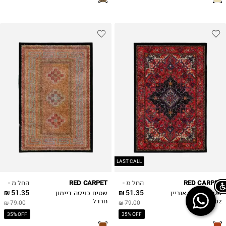
40X60
60X80
LAST CALL
החל מ -
החל מ -
RED CARPET
RED CARPET
51.35 ₪
51.35 ₪
שטיח כניסה אוריין
שטיח כניסה דיימון
02 אדום
חרדל
79.00 ₪
79.00 ₪
Chat on WhatsApp
35% OFF
35% OFF