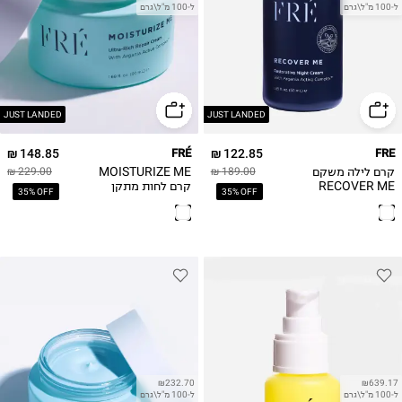
ל-100 מ"ל\גרם
ל-100 מ"ל\גרם
JUST LANDED
JUST LANDED
148.85 ₪
FRÉ
122.85 ₪
FRE
קרם לילה משקם
MOISTURIZE ME
229.00 ₪
189.00 ₪
RECOVER ME
קרם לחות מתקן
35% OFF
35% OFF
Restorative Night
עשיר במיוחד
Cream
₪232.70
₪639.17
ל-100 מ"ל\גרם
ל-100 מ"ל\גרם