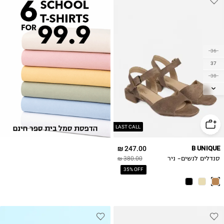
36
37
38
39
40
41
42
LAST CALL
247.00 ₪
B UNIQUE
סנדלים לנשים- ניר
380.00 ₪
35% OFF