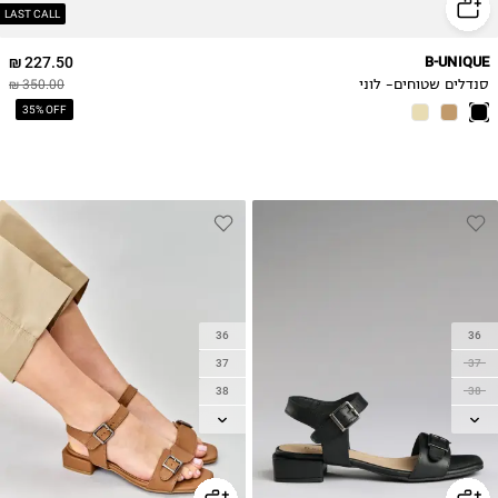
LAST CALL
227.50 ₪
B-UNIQUE
סנדלים שטוחים- לוני
350.00 ₪
35% OFF
36
36
37
37
38
38
39
39
40
40
41
41