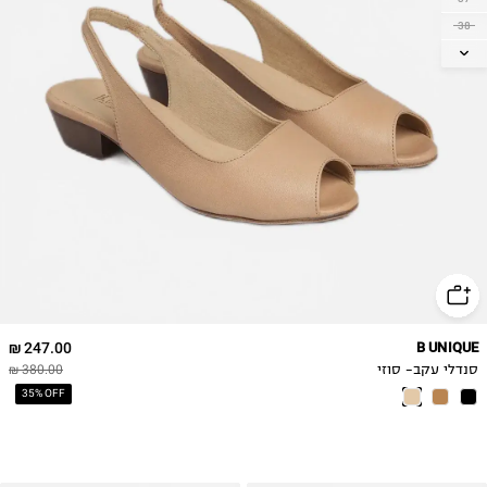
38
39
40
41
42
43
247.00 ₪
B UNIQUE
סנדלי עקב- סוזי
380.00 ₪
35% OFF