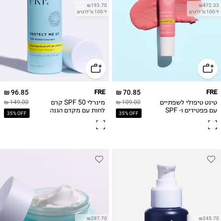
₪193.70
₪472.33
ל-100 מ"ל\גרם
ל-100 מ"ל\גרם
96.85 ₪
FRE
70.85 ₪
FRE
טינט טיפולי לשפתיים
מינרלי SPF 50 קרם
149.00 ₪
109.00 ₪
עם פפטידים ו- SPF
לחות עם מקדם הגנה
35% OFF
35% OFF
30 מינרלי ( גוון ורוד
טבעי PROTECT ME
בייבי) PLUMP ME
MINERAL 50-
50ML
₪297.70
₪245.70