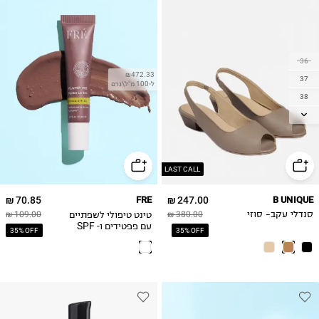
36
₪472.33
37
ל-100 מ"ל\גרם
38
39
40
41
42
LAST CALL
43
70.85 ₪
FRE
247.00 ₪
B UNIQUE
טינט טיפולי לשפתיים
סנדלי עקב- סוזי
380.00 ₪
109.00 ₪
עם פפטידים ו- SPF
35% OFF
35% OFF
30 מינרלי ( גוון חום
סגלגל עמוק )
PLUMP ME