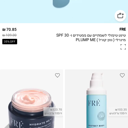
70.85 ₪
FRE
טינט טיפולי לשפתיים עם פפטידים ו- SPF 30
109.00 ₪
מינרלי ( גוון קורל ) PLUMP ME
35% OFF
₪323.70
₪103.35
ל-100 מ"ל\גרם
ל-100 מ"ל\גרם