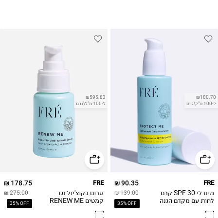
₪595.83
₪180.70
ל-100 מ"ל\גרם
ל-100 מ"ל\גרם
178.75 ₪
FRE
90.35 ₪
FRE
מינרלי SPF 30 קרם
סרום בקוצ'יול נגד
275.00 ₪
139.00 ₪
לחות עם מקדם הגנה
קמטים RENEW ME
35% OFF
35% OFF
טבעי PROTECT ME
Anti-wrinkle Serum
MINERAL 30 50ML