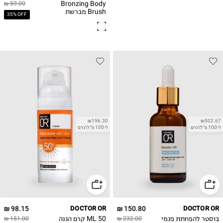
Bronzing Body
59.00 ₪
Brush מברשת
35% OFF
למריחה קלה ואחידה
₪196.30
₪502.67
ל-100 מ"ל\גרם
ל-100 מ"ל\גרם
98.15 ₪
DOCTOR OR
150.80 ₪
DOCTOR OR
בוסטר להפחתת פגמי
50 ML קרם הגנה
151.00 ₪
232.00 ₪