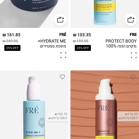
161.85 ₪
FRÉ
103.35 ₪
FRE
HYDRATE ME+
PROTECT BODY
249.00 ₪
159.00 ₪
מקדם הגנה 100%
מסכת פפטידים
35% OFF
35% OFF
מינרלי לגוף SPF 50
ללילה
₪193.70
₪116.35
ל-100 מ"ל\גרם
ל-100 מ"ל\גרם