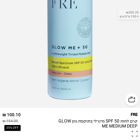
₪200.20
ל-100 מ"ל\גרם
100.10 ₪
FRE
קרם לחות SPF 50 מינרלי בתוספת גוון GLOW
154.00 ₪
ME MEDIUM DEEP
35% OFF