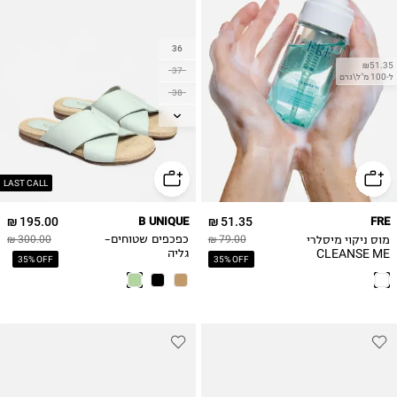
36
₪51.35
37
ל-100 מ"ל\גרם
38
39
40
41
LAST CALL
195.00 ₪
B UNIQUE
51.35 ₪
FRE
מוס ניקוי מיסלרי
79.00 ₪
כפכפים שטוחים-
300.00 ₪
CLEANSE ME
גליה
35% OFF
35% OFF
Foaming Micellar
Water