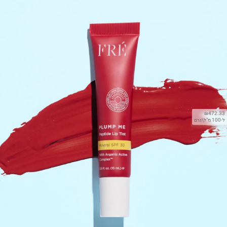
₪472.33
ל-100 מ"ל\גרם