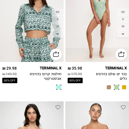
XS
XS
S
S
M
M
L
L
XL
29.98 ₪
TERMINAL X
35.98 ₪
TERMINAL X
בגד ים שלם בהדפס
179.90 ₪
חולצת קרופ בהדפס
149.90 ₪
גלים
אבסטרקטי
80% OFF
80% OFF