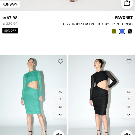
RUNWAY
67.98 ₪
PAVONET
חצאית מיני בעיטור חרוזים עם סיומת גלית
339.90 ₪
80% OFF
XS
XS
S
S
M
M
L
L