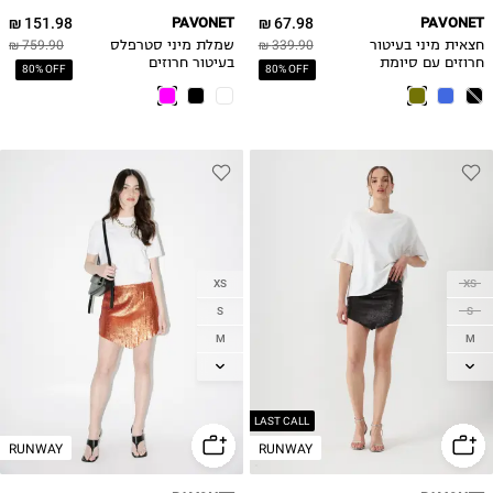
151.98 ₪
PAVONET
67.98 ₪
PAVONET
חצאית מיני בעיטור
339.90 ₪
שמלת מיני סטרפלס
759.90 ₪
חרוזים עם סיומת
בעיטור חרוזים
80% OFF
80% OFF
גלית
XS
XS
S
S
M
M
L
L
LAST CALL
RUNWAY
RUNWAY