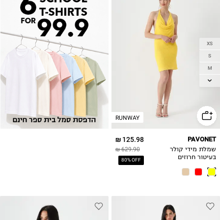
XS
S
M
L
RUNWAY
125.98 ₪
PAVONET
שמלת מידי קולר
629.90 ₪
בעיטור חרוזים
80% OFF