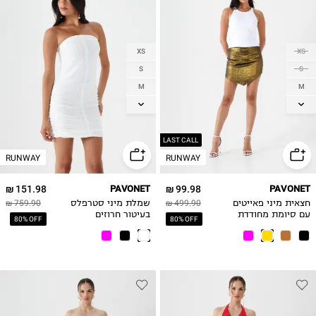
XS
XS
S
S
M
M
L
L
LAST CALL
RUNWAY
RUNWAY
151.98 ₪
PAVONET
99.98 ₪
PAVONET
חצאית מיני פאייטים
499.90 ₪
שמלת מיני סטרפלס
759.90 ₪
עם סיומת מחודדת
בעיטור חרוזים
80% OFF
80% OFF