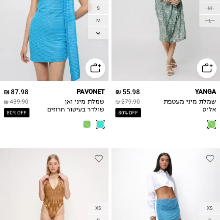
S
M
M
L
L
87.98 ₪
PAVONET
55.98 ₪
YANGA
שמלת מיני מעטפת
279.90 ₪
שמלת מיני ואן
439.90 ₪
אליס
שולדר בעיטור חרוזים
80% OFF
80% OFF
XS
XS