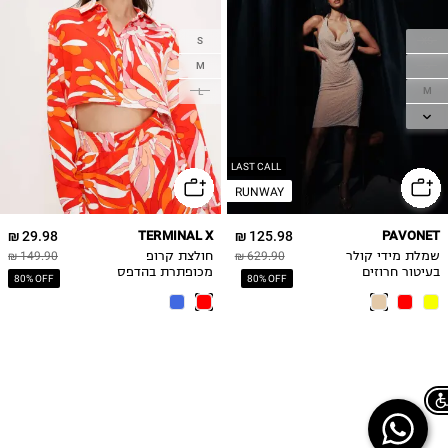
S
XS
M
S
M
L
L
LAST CALL
RUNWAY
29.98 ₪
TERMINAL X
125.98 ₪
PAVONET
שמלת מידי קולר
629.90 ₪
חולצת קרופ
149.90 ₪
בעיטור חרוזים
מכופתרת בהדפס
80% OFF
80% OFF
פרחים
Chat on WhatsApp