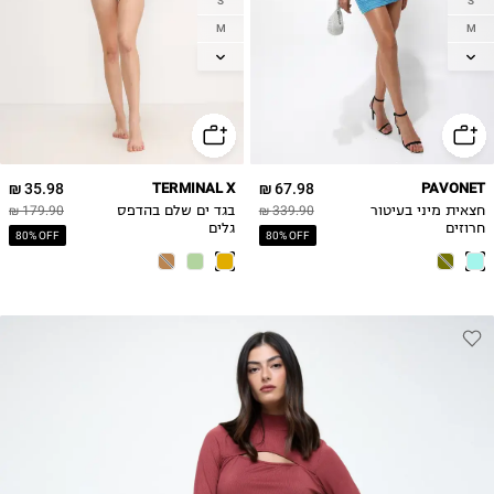
S
S
M
M
L
L
XL
35.98 ₪
TERMINAL X
67.98 ₪
PAVONET
חצאית מיני בעיטור
339.90 ₪
בגד ים שלם בהדפס
179.90 ₪
חרוזים
גלים
80% OFF
80% OFF