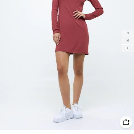
S
M
L