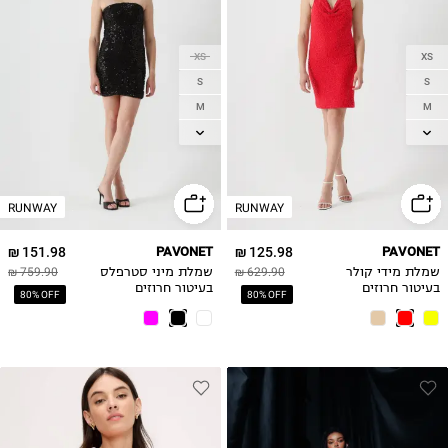
XS
XS
S
S
M
M
L
L
RUNWAY
RUNWAY
151.98 ₪
PAVONET
125.98 ₪
PAVONET
שמלת מידי קולר
629.90 ₪
שמלת מיני סטרפלס
759.90 ₪
בעיטור חרוזים
בעיטור חרוזים
80% OFF
80% OFF