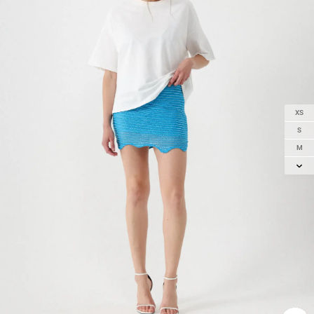
XS
S
M
L
XL