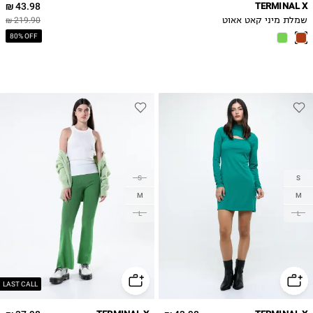
43.98 ₪
TERMINAL X
שמלת מיני קאט אאוט
219.90 ₪
80% OFF
S
S
M
M
L
L
LAST CALL