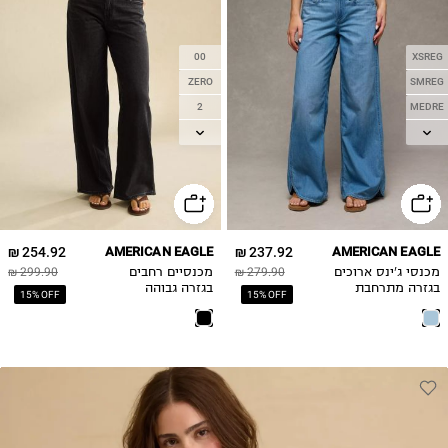
00
XSREG
ZERO
SMREG
2
MEDRE
4
LGREG
6
XLREG
8
10
12
254.92 ₪
AMERICAN EAGLE
237.92 ₪
AMERICAN EAGLE
14
מכנסי ג'ינס ארוכים
279.90 ₪
מכנסיים רחבים
299.90 ₪
16
בגזרה מתרחבת
בגזרה גבוהה
15% OFF
15% OFF
18
20