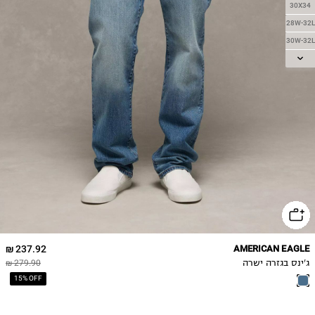
30X34
28W-32L
30W-32L
32W-34L
34W-34L
36W-32L
36W-34L
38W-34L
237.92 ₪
AMERICAN EAGLE
ג'ינס בגזרה ישרה
279.90 ₪
15% OFF