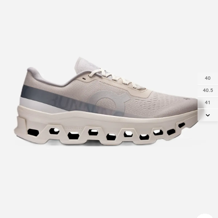
40
40.5
41
42
42.5
43
44
44.5
45
46
47
47.5