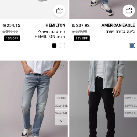
254.15 ₪
HEMILTON
237.92 ₪
AMERICAN EAGLE
סיר טיגון חשמלי
ג'ינס בגזרה ישרה
279.90 ₪
299.00 ₪
מבית HEMILTON
15% OFF
15% OFF
דגם HEM-213 - יבואן
רשמי
30X34
30W-32L
32W-34L
32W-32L
34W-34L
33W-32L
38W-34L