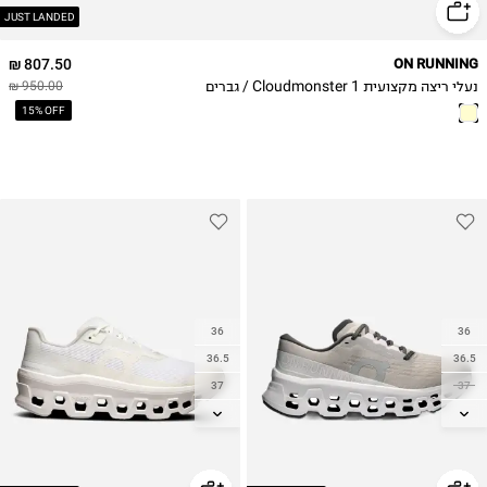
48
JUST LANDED
49
807.50 ₪
ON RUNNING
נעלי ריצה מקצועית Cloudmonster 1 / גברים
950.00 ₪
15% OFF
36
36
36.5
36.5
37
37
37.5
37.5
38
38
38.5
38.5