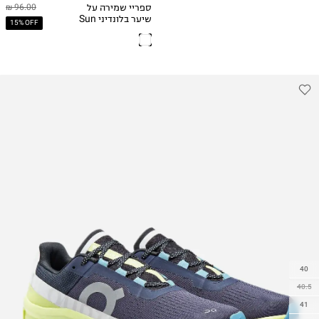
ספריי שמירה על
96.00 ₪
שיער בלונדיני Sun
15% OFF
Bum Blonde Hair
Lightener 118 mL /
4 FL OZ
40
40.5
41