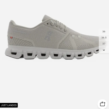
36
36.5
37
37.5
38
38.5
39
40
40.5
41
42
42.5
43
JUST LANDED