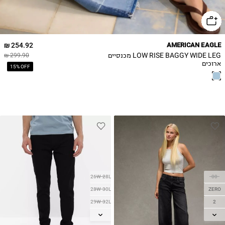
254.92 ₪
AMERICAN EAGLE
LOW RISE BAGGY WIDE LEG מכנסיים
299.90 ₪
ארוכים
15% OFF
26W-28L
00
28W-30L
ZERO
29W-32L
2
30W-30L
4