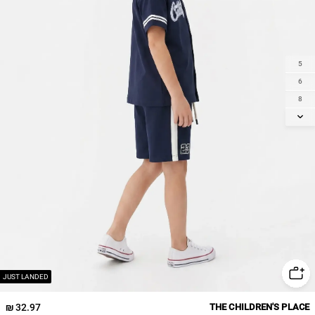
5
6
8
10
12
14
JUST LANDED
32.97 ₪
THE CHILDREN'S PLACE