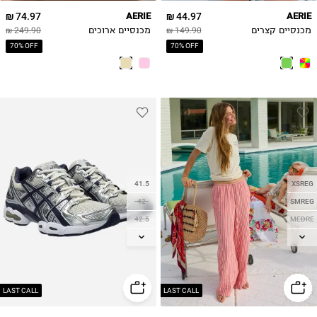
74.97 ₪
AERIE
44.97 ₪
AERIE
מכנסיים קצרים
149.90 ₪
מכנסיים ארוכים
249.90 ₪
70% OFF
70% OFF
41.5
XSREG
42
SMREG
42.5
MEDRE
43.5
LGREG
44
XLREG
44.5
45
LAST CALL
LAST CALL
46