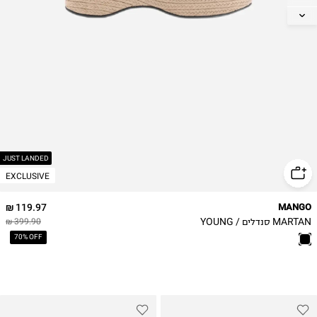
38
39
40
JUST LANDED
EXCLUSIVE
119.97 ₪
MANGO
MARTAN סנדלים / YOUNG
399.90 ₪
70% OFF