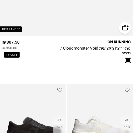
47
47.5
48
JUST LANDED
807.50 ₪
ON RUNNING
נעלי ריצה מקצועית Cloudmonster Void /
950.00 ₪
גברים
15% OFF
36
36
36.5
36.5