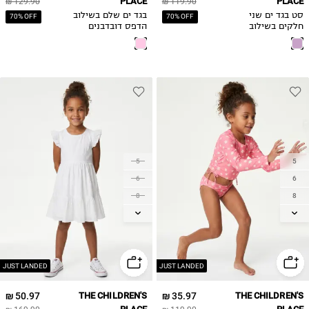
PLACE
PLACE
129.90 ₪
119.90 ₪
סט בגד ים שני
בגד ים שלם בשילוב
70% OFF
70% OFF
חלקים בשילוב
הדפס דובדבנים
כיווצים
5
5
6
6
8
8
10
10
12
12
14
14
JUST LANDED
JUST LANDED
50.97 ₪
THE CHILDREN'S
35.97 ₪
THE CHILDREN'S