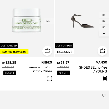
36
37
14ML
38
39
40
41
JUST LANDED
JUST LANDED
EXCLUSIVE
קנה ב ₪249 קבל מתנה
128.35 ₪
KIEHL'S
98.97 ₪
MANGO
נעליים SHOES BELI
329.90 ₪
קילס קרם עיניים
151.00 ₪
/ YOUNG
טיפולי אבוקדו
15% OFF
70% OFF