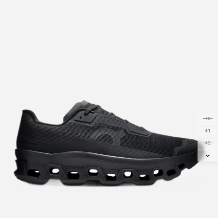
40
41
42
42.5
43
44
44.5
45
46