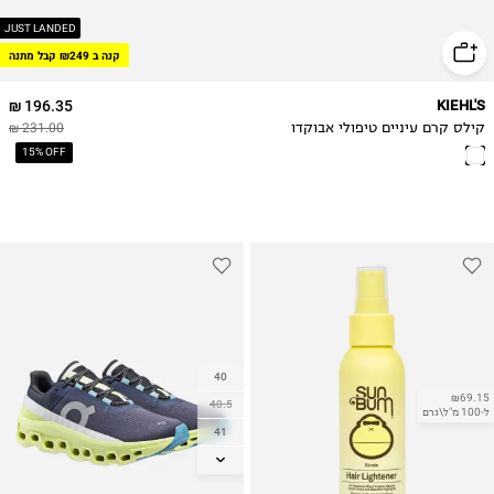
JUST LANDED
קנה ב ₪249 קבל מתנה
196.35 ₪
KIEHL'S
קילס קרם עיניים טיפולי אבוקדו
231.00 ₪
15% OFF
40
₪69.15
40.5
ל-100 מ"ל\גרם
41
42
42.5