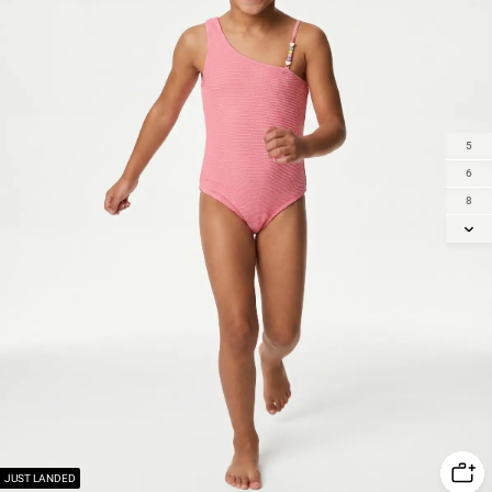
5
6
8
10
12
14
JUST LANDED