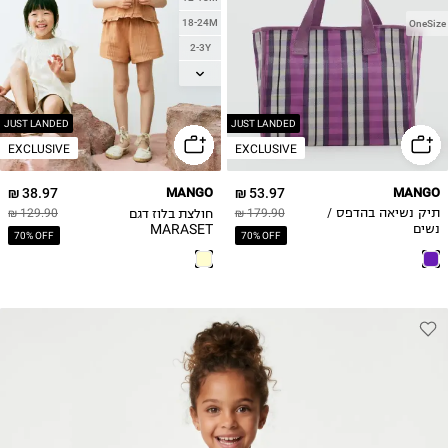
18-24M
OneSize
2-3Y
3-4Y
4-5Y
5-6Y
JUST LANDED
JUST LANDED
EXCLUSIVE
EXCLUSIVE
38.97 ₪
MANGO
53.97 ₪
MANGO
חולצת בלוז דגם
תיק נשיאה בהדפס /
179.90 ₪
129.90 ₪
MARASET
נשים
70% OFF
70% OFF