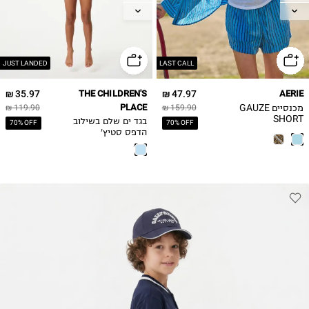
10
L
12
XL
14
JUST LANDED
LAST CALL
35.97 ₪
THE CHILDREN'S
47.97 ₪
AERIE
מכנסיים GAUZE
PLACE
119.90 ₪
159.90 ₪
SHORT
בגד ים שלם בשילוב
70% OFF
70% OFF
הדפס סטיץ'