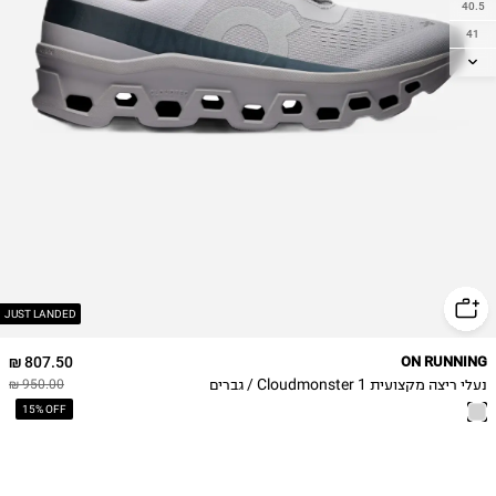
40.5
41
42
42.5
43
44
44.5
45
46
47
47.5
48
JUST LANDED
49
807.50 ₪
ON RUNNING
נעלי ריצה מקצועית Cloudmonster 1 / גברים
950.00 ₪
15% OFF