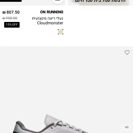
40
807.50 ₪
ON RUNNING
40.5
נעלי ריצה מקצועית
950.00 ₪
41
Cloudmonster
15% OFF
Void / נשים
42
40