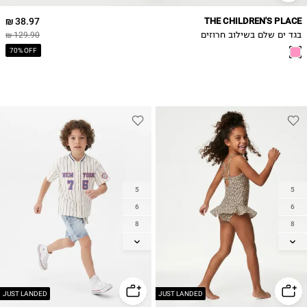
38.97 ₪
THE CHILDREN'S PLACE
בגד ים שלם בשילוב חרוזים
129.90 ₪
70% OFF
5
5
6
6
8
8
10
10
12
12
14
14
JUST LANDED
JUST LANDED