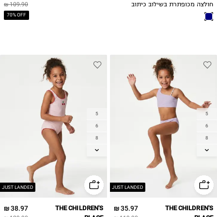
חולצה מכופתרת בשילוב כיתוב
109.90 ₪
70% OFF
5
5
6
6
8
8
10
10
12
12
14
14
JUST LANDED
JUST LANDED
38.97 ₪
THE CHILDREN'S
35.97 ₪
THE CHILDREN'S