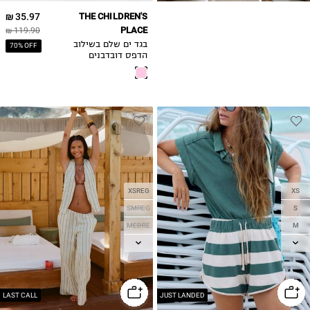
35.97 ₪
THE CHILDREN'S
PLACE
119.90 ₪
בגד ים שלם בשילוב
70% OFF
הדפס דובדבנים
XSREG
XS
SMREG
S
MEDRE
M
LGREG
L
XLREG
XL
LAST CALL
JUST LANDED