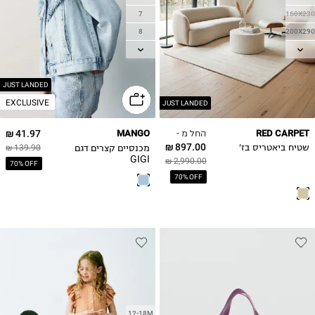
7
160X230
8
200X290
9
300X400
10
11
JUST LANDED
EXCLUSIVE
12
JUST LANDED
13-14Y
החל מ -
41.97 ₪
MANGO
RED CARPET
897.00 ₪
מכנסיים קצרים דגם
שטיח ביאטריס בז'
139.90 ₪
GIGI
2,990.00 ₪
70% OFF
70% OFF
12-18M