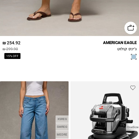
16
20
254.92 ₪
AMERICAN EAGLE
ג'ינס קולוט
299.90 ₪
15% OFF
XSREG
SMREG
OneSize
MEDRE