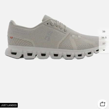
36
36.5
37
37.5
38
38.5
39
40
40.5
41
42
42.5
43
JUST LANDED