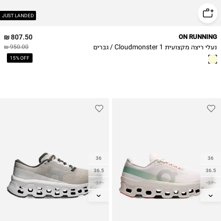
47.5
48
JUST LANDED
49
807.50 ₪
ON RUNNING
נעלי ריצה מקצועית Cloudmonster 1 / גברים
950.00 ₪
15% OFF
36
36
36.5
36.5
37
37
37.5
37.5
38
38
38.5
38.5