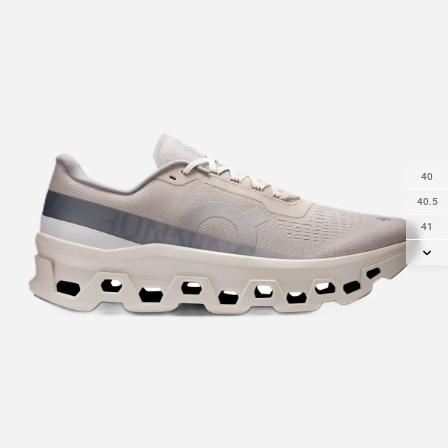
40
40.5
41
42
42.5
43
44
44.5
45
46
47