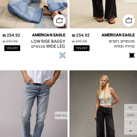
6
6
8
8
10
10
12
12
254.92 ₪
AMERICAN EAGLE
254.92 ₪
AMERICAN EAGLE
14
14
LOW RISE BAGGY
מכנסיים רחבים
299.90 ₪
299.90 ₪
16
16
WIDE LEG מכנסיים
בגזרה גבוהה
15% OFF
15% OFF
ארוכים
18
20
00
ZERO
28W-32L
2
4