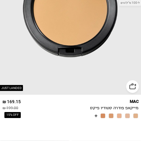
ל-100 מ"ל\גרם
JUST LANDED
169.15 ₪
MAC
מייקאפ פודרה סטודיו פיקס
199.00 ₪
15% OFF