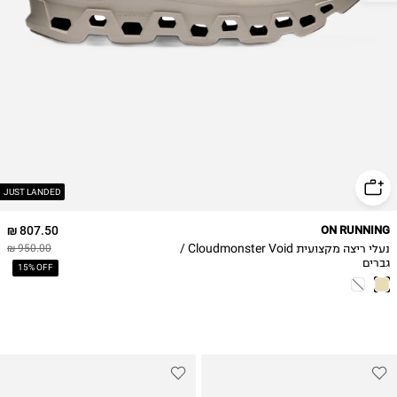
42.5
43
44
44.5
45
46
47
47.5
48
JUST LANDED
49
807.50 ₪
ON RUNNING
נעלי ריצה מקצועית Cloudmonster Void /
950.00 ₪
גברים
15% OFF