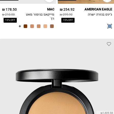
12
178.50 ₪
MAC
254.92 ₪
AMERICAN EAGLE
14
ג'ינס בגזרה ישרה
299.90 ₪
מייקאפ בגימור מאט
210.00 ₪
16
רך
15% OFF
15% OFF
18
20
₪1,409.58