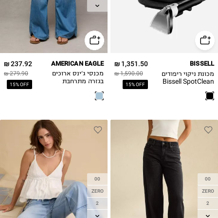
LGREG
XLREG
237.92 ₪
AMERICAN EAGLE
1,351.50 ₪
BISSELL
מכונת ניקוי ריפודים
1,590.00 ₪
מכנסי ג'ינס ארוכים
279.90 ₪
Bissell SpotClean
בגזרה מתרחבת
15% OFF
15% OFF
C9 Pro 3911N -
יבואן רשמי
00
00
ZERO
ZERO
2
2
4
4