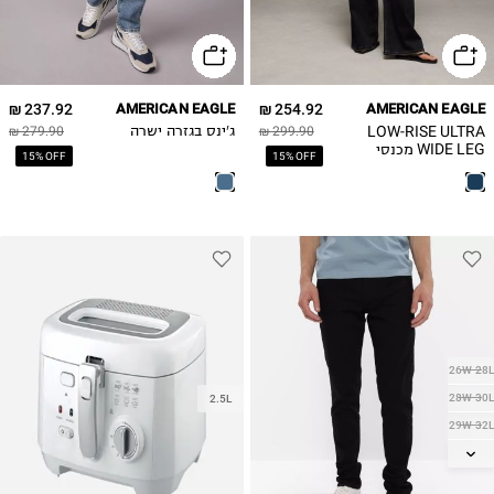
6
8
10
12
237.92 ₪
AMERICAN EAGLE
254.92 ₪
AMERICAN EAGLE
14
LOW-RISE ULTRA
299.90 ₪
ג'ינס בגזרה ישרה
279.90 ₪
20
WIDE LEG מכנסי
15% OFF
15% OFF
ג'ינס
26W-28L
28W-30L
2.5L
29W-32L
30W-30L
30W-32L