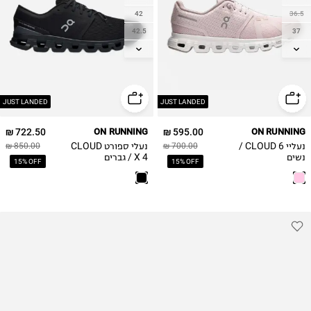
42
36.5
42.5
37
43
37.5
44
38
44.5
38.5
45
39
JUST LANDED
JUST LANDED
46
40
722.50 ₪
ON RUNNING
595.00 ₪
ON RUNNING
40.5
47
נעליי CLOUD 6 /
נעלי ספורט CLOUD
850.00 ₪
700.00 ₪
41
נשים
X 4 / גברים
15% OFF
15% OFF
42
42.5
43