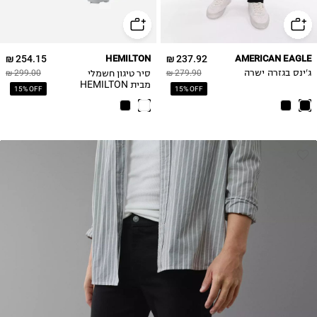
31W-32L
32W-30L
32W-32L
254.15 ₪
HEMILTON
237.92 ₪
AMERICAN EAGLE
32W-34L
סיר טיגון חשמלי
ג'ינס בגזרה ישרה
279.90 ₪
299.00 ₪
33W-32L
מבית HEMILTON
15% OFF
15% OFF
דגם HEM-213 - יבואן
34W-30L
רשמי
34W-32L
34W-34L
36W-32L
38W-32L