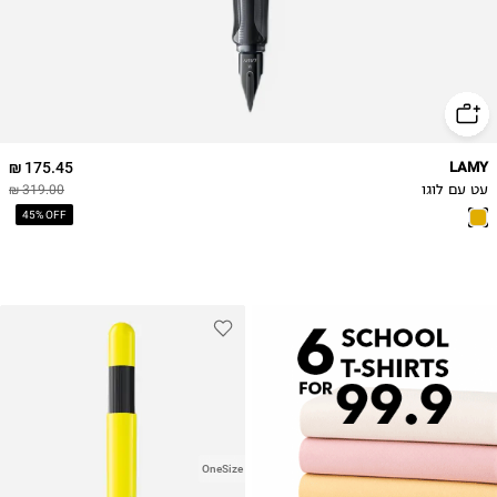
175.45 ₪
LAMY
עט עם לוגו
319.00 ₪
45% OFF
OneSize