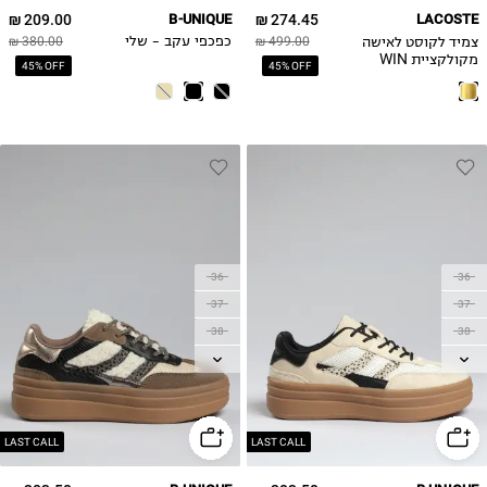
209.00 ₪
B-UNIQUE
274.45 ₪
LACOSTE
צמיד לקוסט לאישה
499.00 ₪
כפכפי עקב - שלי
380.00 ₪
מקולקציית WIN
45% OFF
45% OFF
36
36
37
37
38
38
39
39
40
40
41
41
42
42
LAST CALL
LAST CALL