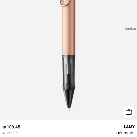
OneSize
109.45 ₪
LAMY
עט עם לוגו
199.00 ₪