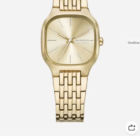
OneSize