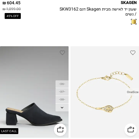
604.45 ₪
SKAGEN
שעון יד לאישה מבית Skagen דגם SKW3162
1,099.00 ₪
/ נשים
45% OFF
36
37
OneSize
38
39
40
41
LAST CALL