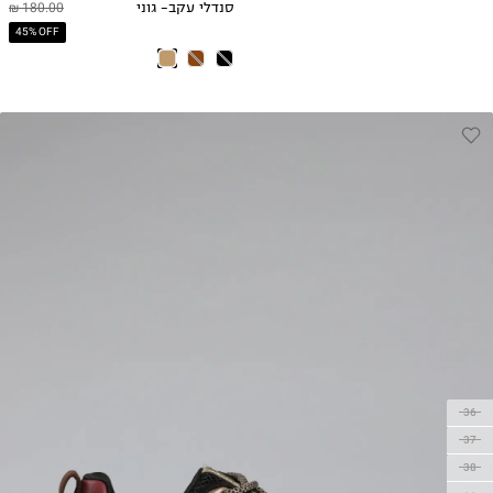
סנדלי עקב- גוני
180.00 ₪
45% OFF
36
37
38