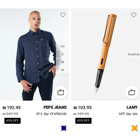
XS
S
OneSize
M
L
XL
2XL
192.45 ₪
PEPE JEANS
103.95 ₪
LAMY
עט עם לוגו
189.00 ₪
מכופתרת עם כיס
349.90 ₪
45% OFF
45% OFF