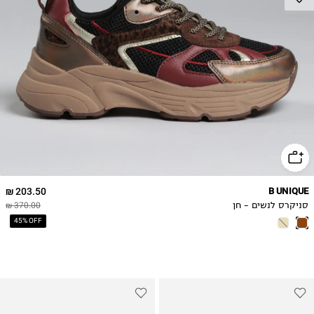
39
40
41
42
203.50 ₪
B UNIQUE
סניקרס לנשים - חן
370.00 ₪
45% OFF