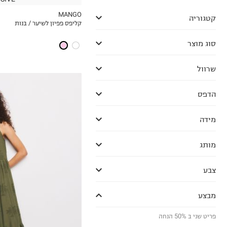
MANGO
קטגוריה
קליפס פפיון לשיער / בנות
MY LIST
סוג מוצר
שרוול
הדפס
מידה
מותג
6
7
צבע
8
9
מבצע
10
פריט שני ב 50% הנחה
11