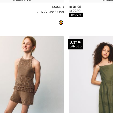
31.96 ₪
MANGO
79.90 ₪
מארז 4 סיכות / בנות
ICKVIEW
MY LIST
QUICKVIEW
60% OFF
JUST
LANDED
5-6Y
7-8Y
9Y-10Y
11-12Y
13-14Y