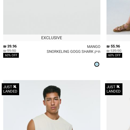
EXCLUSIVE
39.96 ₪
55.96 ₪
MANGO
99.90 ₪
139.90 ₪
תיק SNORKELING GOGG SHARK
QUICKVIEW
MY LIST
QU
60% OFF
60% OFF
JUST
JUST
LANDED
LANDED