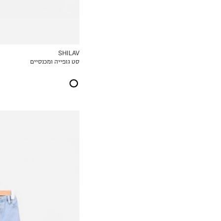
SHILAV
סט גופייה ומכנסיים
MY LIST
6-12M
12-18M
18-24M