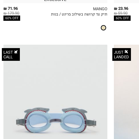
71.96 ₪
23.96 ₪
MANGO
179.90 ₪
59.90 ₪
תיק צד קרושה בשילוב פרינט / בנות
QUICKVIEW
MY LIST
QU
60% OFF
60% OFF
LAST
JUST
CALL
LANDED
OneSize