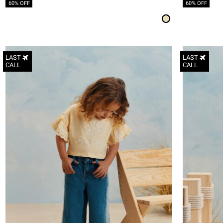
60% OFF
60% OFF
LAST
LAST
CALL
CALL
6-12M
12-18M
18-24M
2Y
3Y
4Y
5Y
6Y