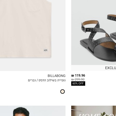
S
M
L
XL
2XL
EXCLU
119.96 ₪
BILLABONG
299.90 ₪
גופייה בשילוב הדפס / גברים
ICKVIEW
MY LIST
QUICKVIEW
60% OFF