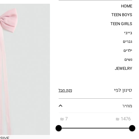
HOME
TEEN BOYS
TEEN GIRLS
בייבי
גברים
ילדים
נשים
JEWELRY
OneSize
סינון לפי
נקה הכל
מחיר
₪
7
₪
1476
SIVE