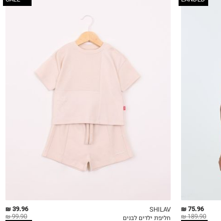
3-6M
6-12M
12-18M
18-24M
2Y
3Y
4Y
5Y
39.96 ₪
75.96 ₪
SHILAV
99.90 ₪
189.90 ₪
חליפת ילדים לבנים
QUICKVIEW
MY LIST
QU