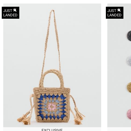
JUST
JUST
LANDED
LANDED
OneSize
EXCLUSIVE