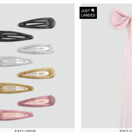
JUST
LANDED
הכניסו מייל
הרשמה
אני רוצה לקבל מטרמינל איקס מידע ופרסום על הטבות,
עדכונים וקולקציות חדשות באמצעי התקשרות
והטכנולוגיה השונים כגון: דוא"ל/ סמס/ וואטסאפ ועוד.
ידוע לי כי באפשרותי לבטל את ההסכמה בכל עת באיזור
OneSize
האישי או בפנייה לsupport@terminalx.com. למידע
נוסף על אופן השימוש במידע האישי ראו את
מדיניות
הפרטיות.
EXCLUSIVE
EXCLU