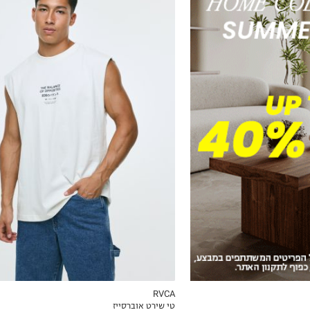
S
M
L
XL
2XL
RVCA
טי שירט אוברסייז
ICKVIEW
MY LIST