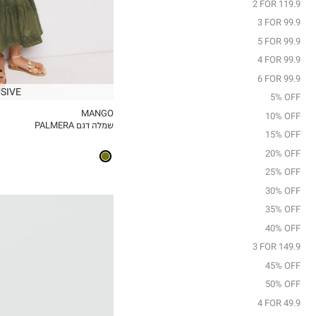
2 FOR 119.9
12
3 FOR 99.9
13-14Y
5 FOR 99.9
4 FOR 99.9
6 FOR 99.9
SIVE
5% OFF
MANGO
10% OFF
שמלה דגם PALMERA
MY LIST
15% OFF
20% OFF
25% OFF
30% OFF
35% OFF
40% OFF
3 FOR 149.9
45% OFF
50% OFF
4 FOR 49.9
35