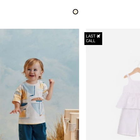
LAST
CALL
3-6M
6-12M
12-18M
18-24M
2Y
3Y
4Y
5Y