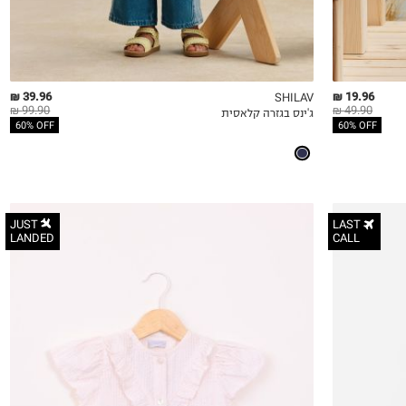
39.96 ₪
19.96 ₪
SHILAV
99.90 ₪
49.90 ₪
ג'ינס בגזרה קלאסית
QUICKVIEW
MY LIST
QU
60% OFF
60% OFF
JUST
LAST
LANDED
CALL
3-6M
6-12M
12-18M