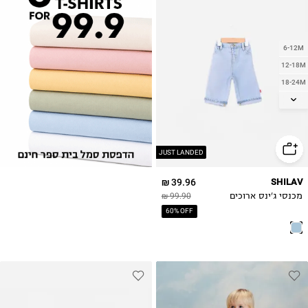
6-12M
12-18M
18-24M
2Y
3Y
4Y
5Y
JUST LANDED
6Y
39.96 ₪
SHILAV
מכנסי ג'ינס ארוכים
99.90 ₪
60% OFF