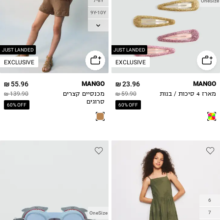
7-8Y
OneSize
9Y-10Y
11-12Y
13-14Y
JUST LANDED
JUST LANDED
EXCLUSIVE
EXCLUSIVE
55.96 ₪
MANGO
23.96 ₪
MANGO
מארז 4 סיכות / בנות
59.90 ₪
מכנסיים קצרים
139.90 ₪
סרוגים
60% OFF
60% OFF
6
7
OneSize