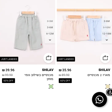
0-3M
3-6M
3-6M
6-12M
6-12M
12-18M
12-18M
18-24M
18-24M
2Y
2Y
3Y
4Y
3Y
JUST LANDED
JUST LANDED
5Y
39.96 ₪
SHILAV
35.96 ₪
SHILAV
מארז 2 מכנסיים
89.90 ₪
מכנסיים בשילוב גומי
99.90 ₪
מותן
60% OFF
60% OFF
Chat on WhatsApp