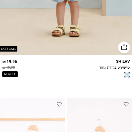
4Y
5Y
6Y
LAST CALL
19.96 ₪
SHILAV
טישירט בגזרה נוחה
49.90 ₪
60% OFF