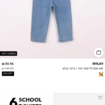
JUST LANDED
59.96 ₪
SHILAV
סט אוברול ובגד גוף / בייבי בנים
149.90 ₪
60% OFF