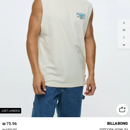
S
M
L
XL
2XL
JUST LANDED
75.96 ₪
BILLABONG
טי שירט אוברסייז
189.90 ₪