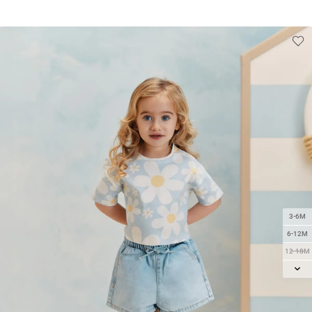
3-6M
6-12M
12-18M
18-24M
2Y
3Y