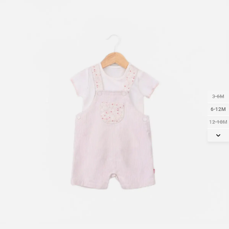
3-6M
6-12M
12-18M
18-24M
2Y
3Y