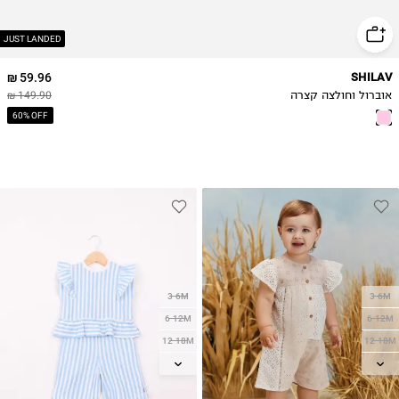
JUST LANDED
59.96 ₪
SHILAV
אוברול וחולצה קצרה
149.90 ₪
60% OFF
3-6M
3-6M
6-12M
6-12M
12-18M
12-18M
18-24M
18-24M
2Y
2Y