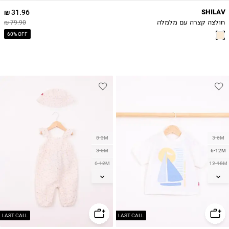
31.96 ₪
SHILAV
חולצה קצרה עם מלמלה
79.90 ₪
60% OFF
0-3M
3-6M
3-6M
6-12M
6-12M
12-18M
12-18M
18-24M
18-24M
2Y
3Y
2Y
4Y
LAST CALL
LAST CALL
5Y