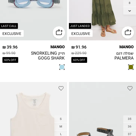
8
9
10
11
LAST CALL
JUST LANDED
EXCLUSIVE
EXCLUSIVE
12
13-14Y
39.96 ₪
MANGO
91.96 ₪
MANGO
שמלה דגם
תיק SNORKELING
99.90 ₪
229.90 ₪
GOGG SHARK
PALMERA
60% OFF
60% OFF
S
35
M
36
L
37