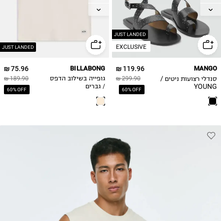
XL
38
39
2XL
40
JUST LANDED
EXCLUSIVE
41
JUST LANDED
75.96 ₪
BILLABONG
119.96 ₪
MANGO
סנדלי רצועות ניטים /
299.90 ₪
גופייה בשילוב הדפס
189.90 ₪
YOUNG
/ גברים
60% OFF
60% OFF