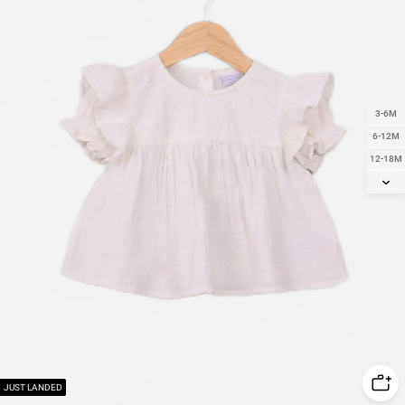
3-6M
6-12M
12-18M
18-24M
2Y
3Y
4Y
5Y
JUST LANDED