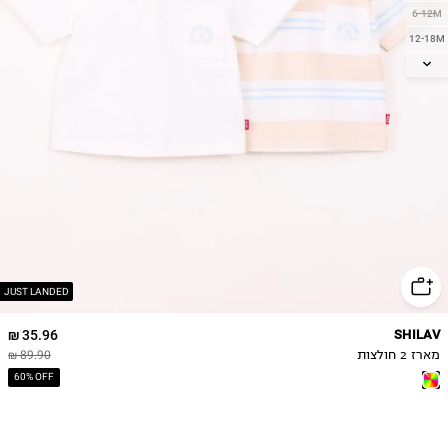
6-12M
12-18M
18-24M
2Y
3Y
4Y
5Y
JUST LANDED
35.96 ₪
SHILAV
מארז 2 חולצות
89.90 ₪
60% OFF