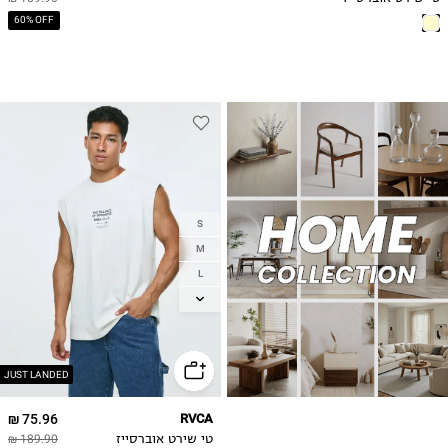
60% OFF
S
M
L
XL
2XL
JUST LANDED
75.96 ₪
RVCA
טי שירט אוברסייז
189.90 ₪