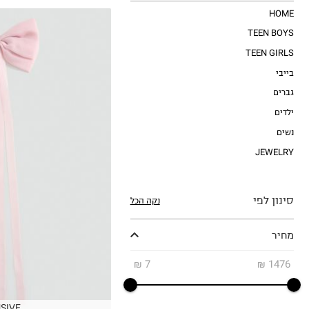
HOME
TEEN BOYS
TEEN GIRLS
בייבי
גברים
ילדים
נשים
JEWELRY
OneSize
סינון לפי
נקה הכל
מחיר
₪
7
₪
1476
SIVE