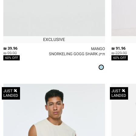
EXCLUSIVE
39.96 ₪
91.96 ₪
MANGO
99.90 ₪
229.90 ₪
תיק SNORKELING GOGG SHARK
QUICKVIEW
MY LIST
QU
60% OFF
60% OFF
JUST
JUST
LANDED
LANDED