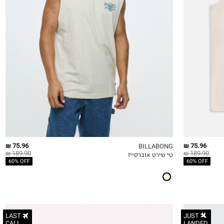
S
M
L
XL
2XL
75.96 ₪
75.96 ₪
BILLABONG
189.90 ₪
189.90 ₪
טי שירט אוברסייז
QUICKVIEW
MY LIST
QU
60% OFF
60% OFF
LAST
JUST
CALL
LANDED