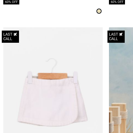
60% OFF
60% OFF
LAST
LAST
CALL
CALL
3-6M
6-12M
12-18M
18-24M
2Y
3Y
4Y
5Y