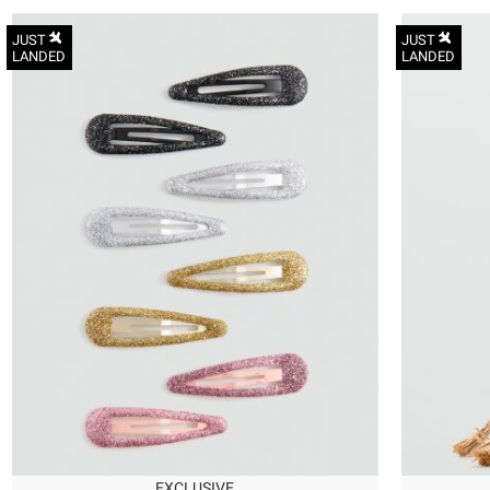
JUST
JUST
LANDED
LANDED
OneSize
EXCLUSIVE