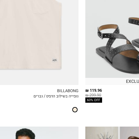
S
M
L
XL
2XL
EXCLU
119.96 ₪
BILLABONG
299.90 ₪
גופייה בשילוב הדפס / גברים
ICKVIEW
MY LIST
QUICKVIEW
60% OFF