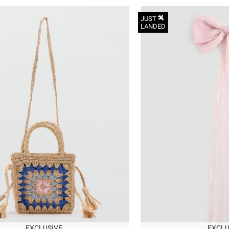
JUST
LANDED
הכניסו מייל
הרשמה
אני רוצה לקבל מטרמינל איקס מידע ופרסום על הטבות,
עדכונים וקולקציות חדשות באמצעי התקשרות
והטכנולוגיה השונים כגון: דוא"ל/ סמס/ וואטסאפ ועוד.
ידוע לי כי באפשרותי לבטל את ההסכמה בכל עת באיזור
OneSize
האישי או בפנייה לsupport@terminalx.com. למידע
נוסף על אופן השימוש במידע האישי ראו את
מדיניות
הפרטיות.
EXCLUSIVE
EXCLU