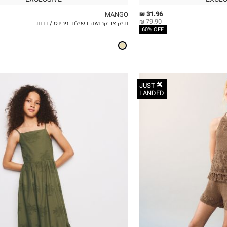
31.96 ₪
MANGO
79.90 ₪
תיק צד קרושה בשילוב פרינט / בנות
ICKVIEW
MY LIST
QUICKVIEW
60% OFF
JUST
LANDED
6
7
8
9
10
11