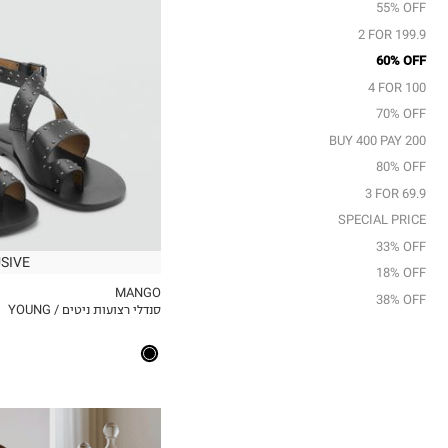
55% OFF
36
2 FOR 199.9
37
60% OFF
38
4 FOR 100
39
70% OFF
40
41
BUY 400 PAY 200
80% OFF
3 FOR 69.9
SPECIAL PRICE
33% OFF
SIVE
18% OFF
MANGO
38% OFF
סנדלי רצועות ניטים / YOUNG
MY LIST