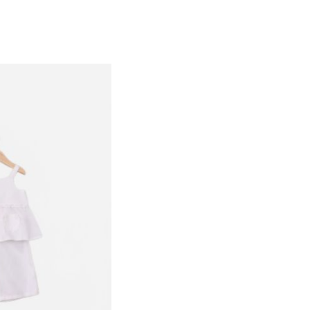
3-6M
6-12M
12-18M
18-24M
2Y
3Y
4Y
5Y