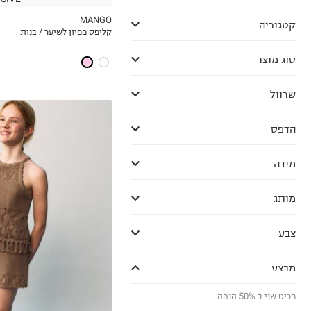
MANGO
קטגוריה
קליפס פפיון לשיער / בנות
MY LIST
סוג מוצר
שרוול
הדפס
מידה
מותג
5-6Y
צבע
7-8Y
9Y-10Y
מבצע
11-12Y
13-14Y
פריט שני ב 50% הנחה