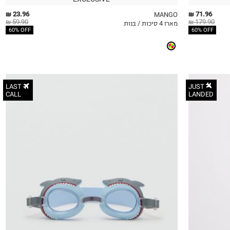
23.96 ₪
71.96 ₪
MANGO
59.90 ₪
179.90 ₪
מארז 4 סיכות / בנות
QUICKVIEW
MY LIST
QU
60% OFF
60% OFF
LAST
JUST
CALL
LANDED
OneSize