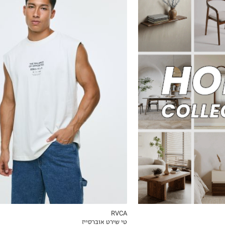
S
M
L
XL
2XL
RVCA
טי שירט אוברסייז
ICKVIEW
MY LIST