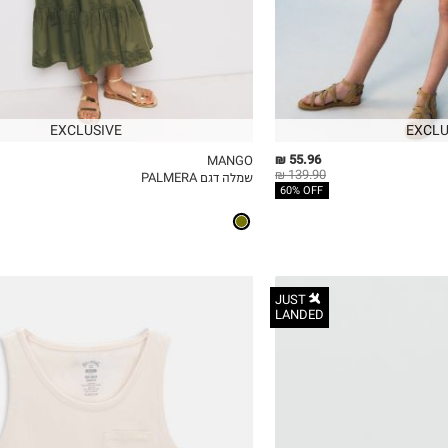
12
13-14Y
EXCLUSIVE
EXCLU
55.96 ₪
MANGO
139.90 ₪
שמלה דגם PALMERA
ICKVIEW
MY LIST
QUICKVIEW
60% OFF
JUST
LANDED