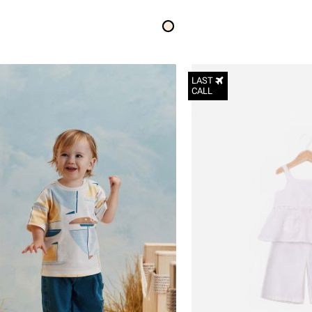
LAST
CALL
3-6M
6-12M
12-18M
18-24M
2Y
3Y
4Y
5Y