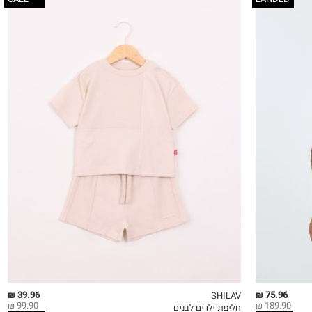
3-6M
6-12M
12-18M
18-24M
2Y
3Y
4Y
5Y
39.96 ₪
75.96 ₪
SHILAV
99.90 ₪
189.90 ₪
חליפת ילדים לבנים
QUICKVIEW
MY LIST
QU