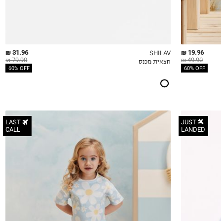
31.96 ₪
19.96 ₪
SHILAV
79.90 ₪
49.90 ₪
חצאית מכנס
QUICKVIEW
MY LIST
QU
60% OFF
60% OFF
LAST
JUST
CALL
LANDED
3-6M
6-12M
12-18M