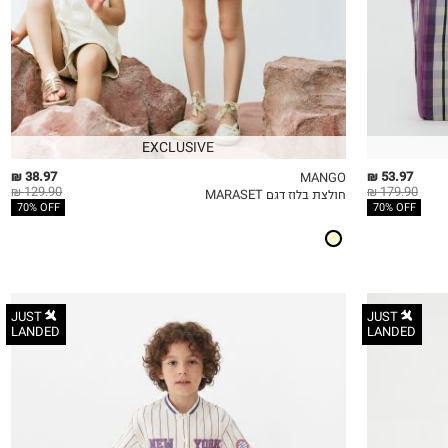
EXCLUSIVE
38.97 ₪
53.97 ₪
MANGO
129.90 ₪
179.90 ₪
חולצת בלוז דגם MARASET
QUICKVIEW
MY LIST
QU
70% OFF
70% OFF
JUST
JUST
LANDED
LANDED