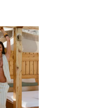
XSREG
SMREG
MEDRE
LGREG
XLREG