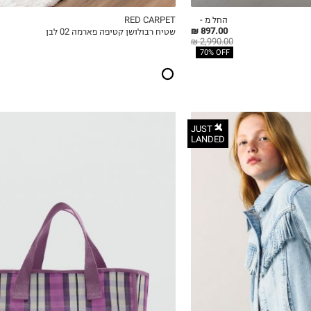
החל מ -
RED CARPET
897.00 ₪
שטיח רבולושן קטיפה פארמה 02 לבן
ICKVIEW
MY LIST
QUICKVIEW
2,990.00 ₪
70% OFF
JUST
LANDED
OneSize