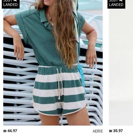
JUST
JUST
LANDED
LANDED
XS
S
M
L
XL
44.97 ₪
35.97 ₪
AERIE