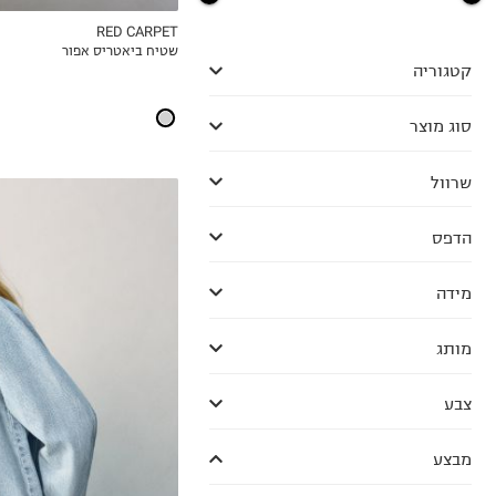
RED CARPET
שטיח ביאטריס אפור
MY LIST
קטגוריה
סוג מוצר
שרוול
הדפס
מידה
מותג
6
7
צבע
8
9
מבצע
10
11