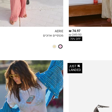
74.97 ₪
AERIE
249.90 ₪
מכנסיים ארוכים
ICKVIEW
MY LIST
QUICKVIEW
70% OFF
JUST
LANDED
XS
S