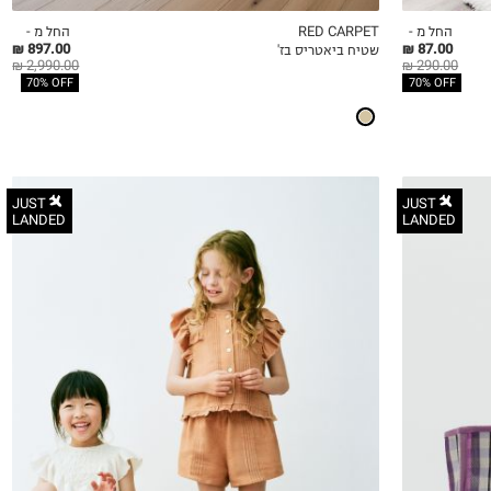
החל מ -
RED CARPET
החל מ -
897.00 ₪
87.00 ₪
שטיח ביאטריס בז'
QUICKVIEW
MY LIST
QU
2,990.00 ₪
290.00 ₪
70% OFF
70% OFF
JUST
JUST
LANDED
LANDED
12-18M
18-24M
2-3Y
3-4Y
4-5Y
5-6Y