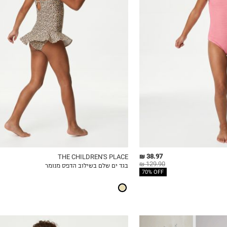
5
6
8
10
12
14
38.97 ₪
THE CHILDREN'S PLACE
129.90 ₪
בגד ים שלם בשילוב הדפס מנומר
ICKVIEW
MY LIST
QUICKVIEW
70% OFF