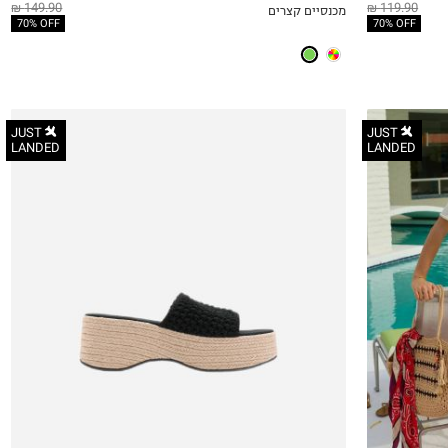
149.90 ₪
119.90 ₪
מכנסיים קצרים
QUICKVIEW
MY LIST
QU
70% OFF
70% OFF
JUST
JUST
LANDED
LANDED
35
36
37
38
39
40