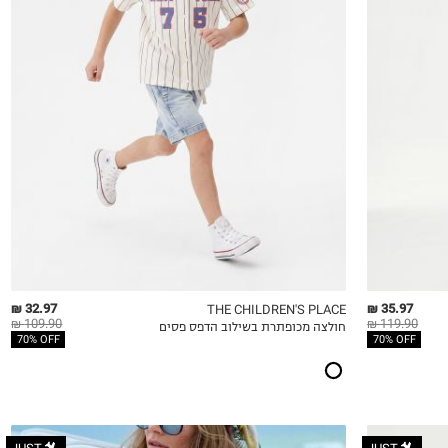
5
6
8
10
12
14
32.97 ₪
35.97 ₪
THE CHILDREN'S PLACE
109.90 ₪
119.90 ₪
חולצה מכופתרת בשילוב הדפס פסים
QUICKVIEW
MY LIST
QU
70% OFF
70% OFF