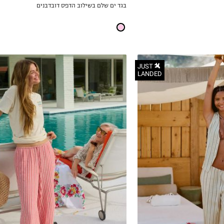
בגד ים שלם בשילוב הדפס דובדבנים
ICKVIEW
MY LIST
JUST
LANDED
XSREG
SMREG
MEDRE
LGREG
XLREG