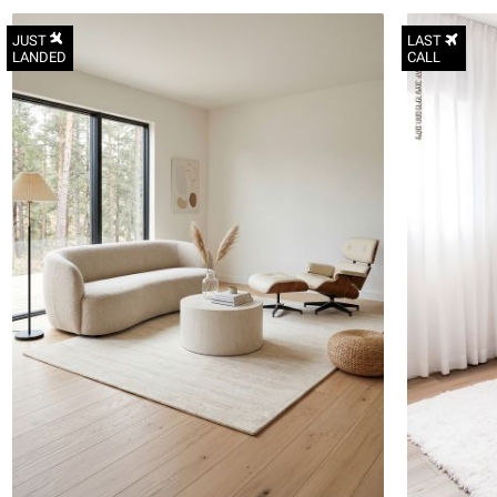
JUST
LAST
LANDED
CALL
360X240
160X230
200X290
300X400