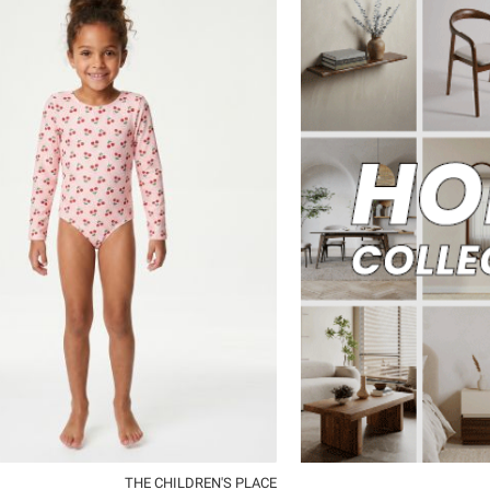
5
6
8
10
12
14
THE CHILDREN'S PLACE