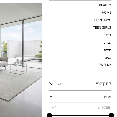
BEAUTY
HOME
TEEN BOYS
TEEN GIRLS
בייבי
גברים
ילדים
360X240
נשים
160X230
200X290
JEWELRY
300X400
סינון לפי
נקה הכל
מחיר
₪
1
₪
3765