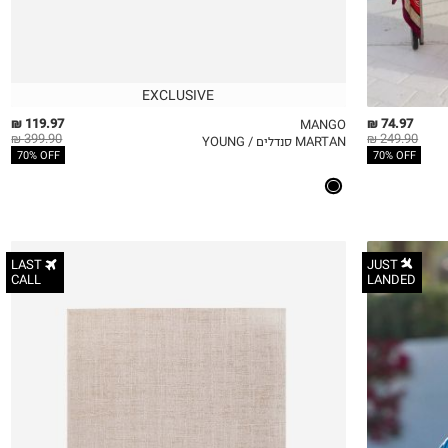
EXCLUSIVE
119.97 ₪
74.97 ₪
MANGO
399.90 ₪
249.90 ₪
MARTAN סנדלים / YOUNG
QUICKVIEW
MY LIST
QU
70% OFF
70% OFF
LAST
JUST
CALL
LANDED
190X140
150X80