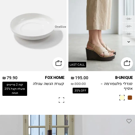
36
37
OneSize
38
39
40
41
LAST CALL
79.90 ₪
FOX HOME
195.00 ₪
B-UNIQUE
סנדלי פלטפורמה -
300.00 ₪
קערת הגשה עגולה
קנה 2 פריטים
אסיף
ומעלה וקבל 25%
35% OFF
הנחה