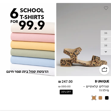
36
37
38
39
40
41
42
247.00 ₪
B UNIQUE
סנדלים קלאסיים -
380.00 ₪
מילדרד
35% OFF