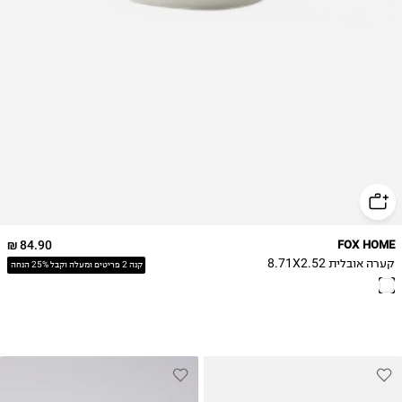
84.90 ₪
FOX HOME
קערה אובלית 8.71X2.52
קנה 2 פריטים ומעלה וקבל 25% הנחה