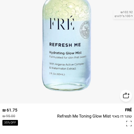
₪102.92
ל-100 מ"ל\גרם
61.75 ₪
FRÉ
טונר דו פאזי Refresh Me Toning Glow Mist
95.00 ₪
35% OFF