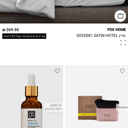
269.90 ₪
FOX HOME
סדין 002X081 SATIN HOTEL
קנה 2 פריטים ומעלה וקבל 25% הנחה
₪502.67
OneSize
ל-100 מ"ל\גרם