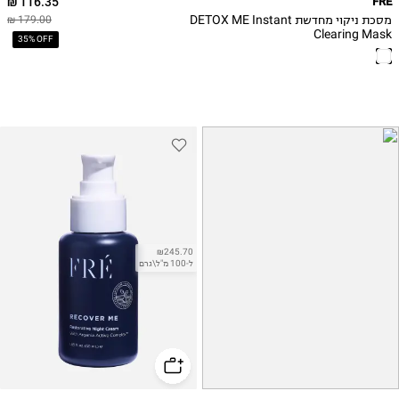
116.35 ₪
FRE
מסכת ניקוי מחדשת DETOX ME Instant
179.00 ₪
Clearing Mask
35% OFF
₪245.70
ל-100 מ"ל\גרם