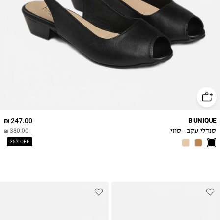
41
42
43
247.00 ₪
B UNIQUE
סנדלי עקב- סוזי
380.00 ₪
35% OFF