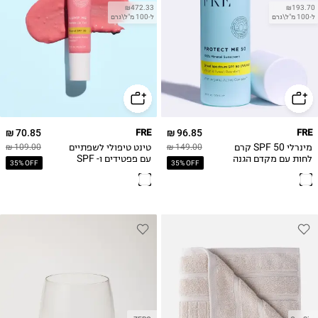
₪472.33
₪193.70
ל-100 מ"ל\גרם
ל-100 מ"ל\גרם
70.85 ₪
FRE
96.85 ₪
FRE
מינרלי SPF 50 קרם
טינט טיפולי לשפתיים
109.00 ₪
149.00 ₪
לחות עם מקדם הגנה
עם פפטידים ו- SPF
35% OFF
35% OFF
טבעי PROTECT ME
30 מינרלי ( גוון ורוד
MINERAL 50-
בייבי) PLUMP ME
50ML