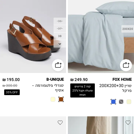
36
37
200X20
38
39
40
41
195.00 ₪
B-UNIQUE
249.90 ₪
FOX HOME
סדין 200X200+30
סנדלי פלטפורמה -
300.00 ₪
קנה 2 פריטים
פרקל
אסיף
ומעלה וקבל 25%
35% OFF
הנחה