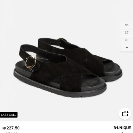
36
37
38
39
40
41
LAST CALL
227.50 ₪
B-UNIQUE