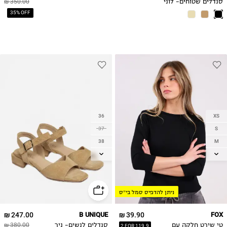
סנדלים שטוחים- לוני
350.00 ₪
35% OFF
36
XS
37
S
38
M
39
L
40
XL
41
2XL
ניתן להדפיס סמל בי״ס
42
247.00 ₪
B UNIQUE
39.90 ₪
FOX
טי שירט חלקה עם
סנדלים לנשים- ניר
380.00 ₪
2 FOR 119.9