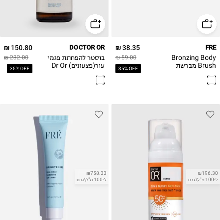
150.80 ₪
DOCTOR OR
38.35 ₪
FRE
Bronzing Body
בוסטר להפחתת פגמי
232.00 ₪
59.00 ₪
Brush מברשת
עור(פצעונים) Dr Or
35% OFF
35% OFF
למריחה קלה ואחידה
Booster Balancing
₪758.33
₪196.30
ל-100 מ"ל\גרם
ל-100 מ"ל\גרם