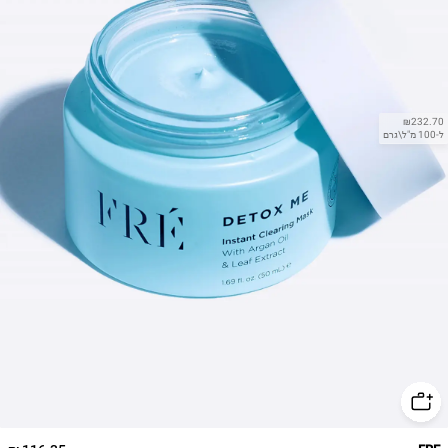
₪232.70
ל-100 מ"ל\גרם