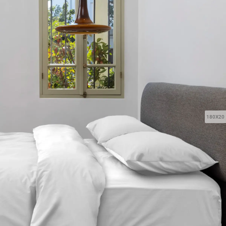
180X20