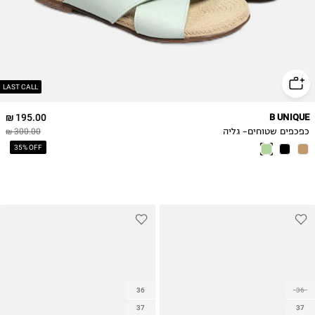
LAST CALL
195.00 ₪
B UNIQUE
כפכפים שטוחים- גליה
300.00 ₪
35% OFF
36
36
37
37