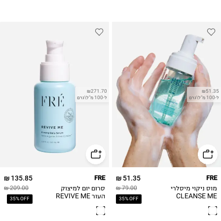
₪271.70
₪51.35
ל-100 מ"ל\גרם
ל-100 מ"ל\גרם
135.85 ₪
FRE
51.35 ₪
FRE
מוס ניקוי מיסלרי
סרום יום למיצוק
209.00 ₪
79.00 ₪
CLEANSE ME
העור REVIVE ME
35% OFF
35% OFF
Firming Daily
Foaming Micellar
Serum
Water