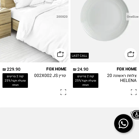
200X20
OneSize
LAST CALL
229.90 ₪
FOX HOME
24.90 ₪
FOX HOME
צלחת ראשונה 20
סדין 002X002 JS
קנה 2 פריטים
קנה 2 פריטים
HELENA
ומעלה וקבל 25%
ומעלה וקבל 25%
הנחה
הנחה
Chat on WhatsApp